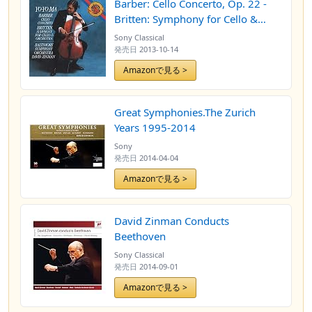
Barber: Cello Concerto, Op. 22 -
Britten: Symphony for Cello &
Orchestra, Op. 68
Sony Classical
発売日
2013-10-14
Amazonで見る >
Great Symphonies.The Zurich
Years 1995-2014
Sony
発売日
2014-04-04
Amazonで見る >
David Zinman Conducts
Beethoven
Sony Classical
発売日
2014-09-01
Amazonで見る >