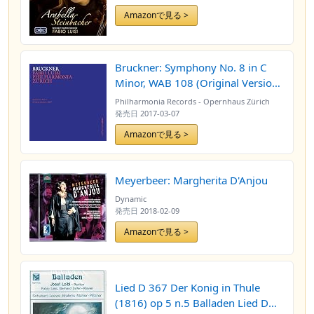
Symphony No. 4 in D Minor, Op.
Amazonで見る >
120
Bruckner: Symphony No. 8 in C
Minor, WAB 108 (Original Version,
1887)
Philharmonia Records - Opernhaus Zürich
発売日
2017-03-07
Amazonで見る >
Meyerbeer: Margherita D'Anjou
Dynamic
発売日
2018-02-09
Amazonで見る >
Lied D 367 Der Konig in Thule
(1816) op 5 n.5 Balladen Lied D