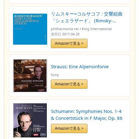
リムスキー=コルサコフ : 交響組曲
「シェエラザード」 (Rimsky-
Korsakov : Scheherazade / Fabio
philharmonia rec / King International
Luisi | Philharmonia Zurich) [Live
発売日
2017-04-20
Recording] [輸入盤] [日本語帯・解
Amazonで見る >
説付]
Strauss: Eine Alpensinfonie
Sony
Amazonで見る >
Schumann: Symphonies Nos. 1-4
& Concertstück in F Major, Op. 86
Amazonで見る >