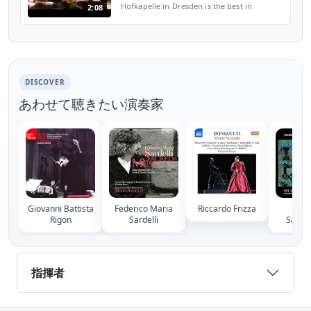
Hofkapelle in Dresden is the best in
2:08
Europe." Beethoven wrote these words as
long ago as 1823. In 2008 the record
magazine Gramophone named th...
DISCOVER
あわせて聴きたい演奏家
Giovanni Battista
Federico Maria
Riccardo Frizza
Val
Rigon
Sardelli
Sanni
指揮者