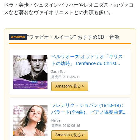
ベラ・美歩・シュタインバッハーやレオニダス・カヴァコ
スなど著名なヴァイオリニストとの共演も多い。
"ファビオ・ルイージ" おすすめCD・音源
Amazon
ベルリオーズ:オラトリオ「キリス
トの幼時」 L'enfance du Christ
(MDRエディション3)
Zach Top
発売日
2011-05-11
Amazonで見る >
フレデリク・ショパン (1810-49) :
バラード(全4曲)、ピアノ協奏曲第2
番 ヘ短調 (Chopin : Ballades &
Naive
Piano Concerto no.2 / Lise de la
発売日
2010-06-16
Salle (Pf), Fabio Luisi &
Amazonで見る >
Staatskapelle Dresden)