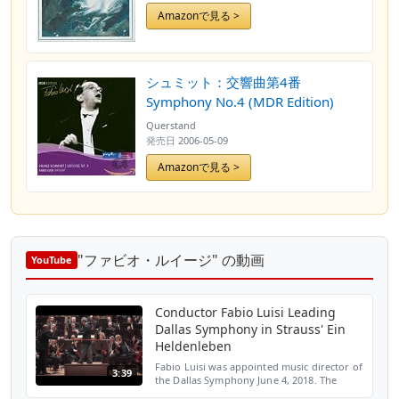
588b Der Alpenjager Lied D 437b
Amazonで見る >
Liedesend Lied op 97 (1886) n.3
Entfuhrung
シュミット：交響曲第4番
Symphony No.4 (MDR Edition)
Querstand
発売日
2006-05-09
Amazonで見る >
"ファビオ・ルイージ" の動画
YouTube
Conductor Fabio Luisi Leading
Dallas Symphony in Strauss' Ein
Heldenleben
Fabio Luisi was appointed music director of
3:39
the Dallas Symphony June 4, 2018. The
former principal guest conductor of the