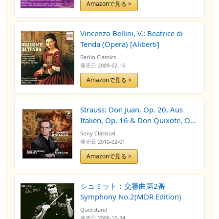
Amazonで見る >
Vincenzo Bellini, V.: Beatrice di
Tenda (Opera) [Aliberti]
Berlin Classics
発売日
2009-02-16
Amazonで見る >
Strauss: Don Juan, Op. 20, Aus
Italien, Op. 16 & Don Quixote, Op.
35
Sony Classical
発売日
2010-02-01
Amazonで見る >
シュミット：交響曲第2番
Symphony No.2(MDR Edition)
Querstand
発売日
2006-10-24