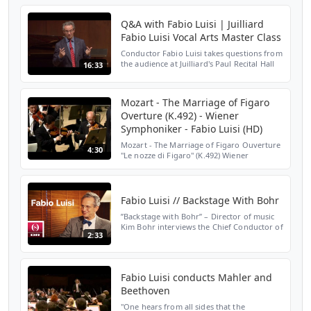
Met Opera was given a five-year contract.
This performa...
Q&A with Fabio Luisi | Juilliard
Fabio Luisi Vocal Arts Master Class
Conductor Fabio Luisi takes questions from
the audience at Juilliard's Paul Recital Hall
16:33
during a master class with vocal arts and
collaborative piano students featuring
excerpt...
Mozart - The Marriage of Figaro
Overture (K.492) - Wiener
Symphoniker - Fabio Luisi (HD)
Mozart - The Marriage of Figaro Ouverture
4:30
"Le nozze di Figaro" (K.492) Wiener
Symphoniker Japan Tour 2006 Conductor :
Fabio Luisi
Fabio Luisi // Backstage With Bohr
”Backstage with Bohr” – Director of music
Kim Bohr interviews the Chief Conductor of
2:33
the Danish National Symphony Orchestra:
Fabio Luisi.
Fabio Luisi conducts Mahler and
Beethoven
"One hears from all sides that the