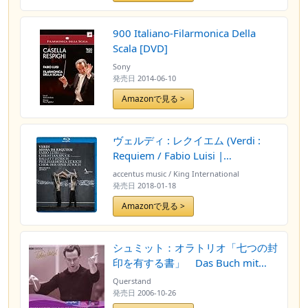
900 Italiano-Filarmonica Della
Scala [DVD]
Sony
発売日
2014-06-10
Amazonで見る >
ヴェルディ : レクイエム (Verdi :
Requiem / Fabio Luisi |
Philharmonia Zurich) [Blu-ray] [輸
accentus music / King International
入盤] [日本語帯・解説付]
発売日
2018-01-18
Amazonで見る >
シュミット：オラトリオ「七つの封
印を有する書」 Das Buch mit
Sieben Siegeln (MDR Edition)
Querstand
発売日
2006-10-26