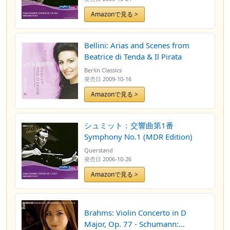
Amazonで見る >
Bellini: Arias and Scenes from
Beatrice di Tenda & Il Pirata
Berlin Classics
発売日
2009-10-16
Amazonで見る >
シュミット：交響曲第1番
Symphony No.1 (MDR Edition)
Querstand
発売日
2006-10-26
Amazonで見る >
Brahms: Violin Concerto in D
Major, Op. 77 - Schumann: