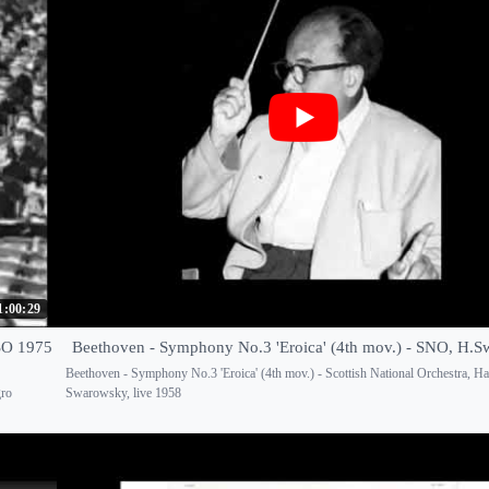
1:00:29
RSO 1975
Beethoven - Symphony No.3 'Eroica' (4th mov.) - SNO, H.
Beethoven - Symphony No.3 'Eroica' (4th mov.) - Scottish National Orchestra, H
gro
Swarowsky, live 1958