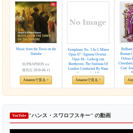
Music from the Town on the
Brillian
Symphony No. 5 In C Minor
Danube
Roman Ca
Opus 67 / Egmont Overture
Orfeus 
Opus 84 - Ludwig van
Cherubini
Beethoven, The Sinfonia Of
SUPRAPHON a.s.
Czar And
London Conducted By Hans
発売日
2018-06-11
P
Swarowsky LP
Amazonで見る >
Amazonで見る >
Am
"ハンス・スワロフスキー"
の動画
YouTube