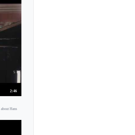
2:46
s about Hans