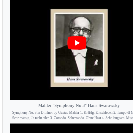
Mahler "Symphony No 3" Hans Swarowsky
Symphony No. 3 in D minor by Gustav Mahler 1. Kräftig. Entschieden 2. Tempo di 
Sehr mässig. Ja nicht eilen 3. Comodo. Scherzando. Ohne Hast 4. Sehr langsam. Miste