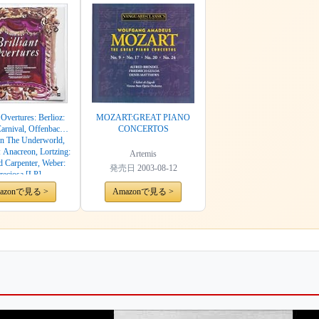
t Overtures: Berlioz:
MOZART:GREAT PIANO
rnival, Offenbach:
CONCERTOS
In The Underworld,
: Anacreon, Lortzing:
Artemis
 Carpenter, Weber:
発売日
2003-08-12
reciosa [LP]
azonで見る >
Amazonで見る >