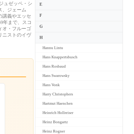
ジュゼッペ・シ
E
ス、ジェーム
F
の講義やエッセ
959年まで、スコ
G
ィオ・フルーゴ
リニストのイヴ
H
Hannu Lintu
Hans Knappertsbusch
Hans Rosbaud
Hans Swarowsky
Hans Vonk
Harry Christophers
Hartmut Haenchen
Heinrich Hollreiser
Heinz Bongartz
Heinz Rogner