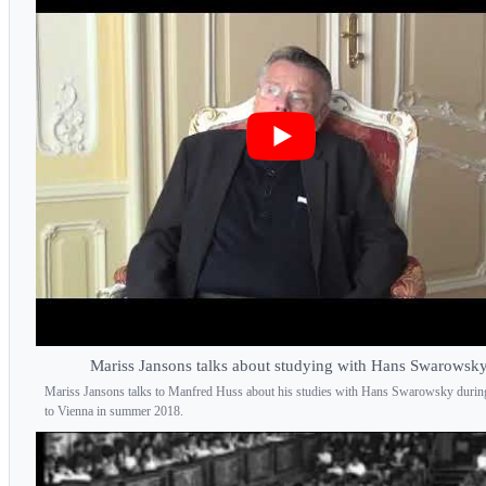
Mariss Jansons talks about studying with Hans Swarowsk
Mariss Jansons talks to Manfred Huss about his studies with Hans Swarowsky during
to Vienna in summer 2018.