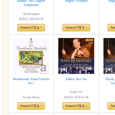
Brahms: The Complete
Wagner: Overtures
Wagne
Symphonies
Quadromania
発売日
2005-05-30
Amazonで見る >
Amazonで見る >
Am
Mendelssohn: Piano Concerto
Edition -Box Set-
Haydn,
No.2
Orc
Profil *cl*
Tuxedo Music
発売日
2019-11-06
Amazonで見る >
Amazonで見る >
Am