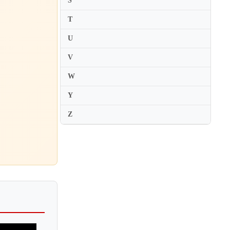
S
T
U
V
W
Y
Z