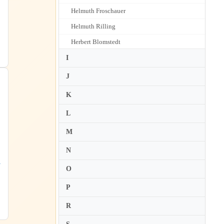
Helmuth Froschauer
Helmuth Rilling
Herbert Blomstedt
Herbert von Karajan
I
Heribert Beissel
J
Hermann Abendroth
K
Hermann Scherchen
L
Herve Niquet
M
Hiroshi Wakasugi
N
Horst Stein
Hubert Soudant
O
P
R