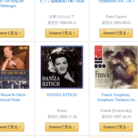
r: Der Ring des
ピアノ協奏曲第21番ハ長調
Symphonies Nos. 2 & 3
Nibelungen
日本コロムビア
Point Classics
発売日
1990-09-21
発売日
2005-09-01
azonで見る >
Amazonで見る >
Amazonで見る >
 Mozart & Others:
DANIZA ILITSCH
Franck: Symphony;
hestral Works
Symphonic Variations for
Piano and Orchestra
Preiser
Franck (Swarowsky)
発売日
2000-11-28
発売日
1997-10-24
azonで見る >
Amazonで見る >
Amazonで見る >