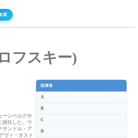
スワロフスキー)
指揮者
A
B
ェーンベルクや
C
に就任した。ウ
クサンドル・ア
D
アヴィ・オスト