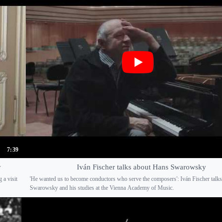
7:39
y
Iván Fischer talks about Hans Swarowsky
 a visit
'He wanted us to become conductors who serve the composers': Iván Fischer talk
Swarowsky and his studies at the Vienna Academy of Music.