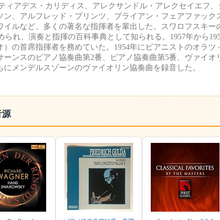
ルティアデス・カリディス、アレクサンドル・アレクセイエフ、
ソン、アルフレッド・プリンツ、ブライアン・フェアファック
ワイルなど、多くの著名な指揮者を輩出した。スワロフスキー
物にまとめられ、演奏と指揮の百科事典として知られる。1957年から1
）の首席指揮者を務めていた。1954年にピアニストのオラツ
サーンスのピアノ協奏曲第2番、ピアノ協奏曲第5番、ヴァイオ
もにメンデルスゾーンのヴァイオリン協奏曲を録音した。
音源