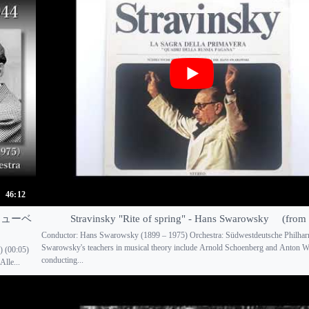
46:12
7) シューベ
Stravinsky "Rite of spring" - Hans Swarowsky (from
Conductor: Hans Swarowsky (1899 – 1975) Orchestra: Südwestdeutsche Philha
Swarowsky's teachers in musical theory include Arnold Schoenberg and Anton W
) (00:05)
conducting...
lle...