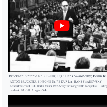
Bruckner: Sinfonie Nr. 7 E-Dur; Ltg.: Hans Swarowsky; Berlin 
ANTON BRUCKNER: SINFONIE Nr. 7 E-DUR Ltg.: HANS SWAROWSKY
Konzertmitschnitt RSO Berlin Januar 1975 Sorry für mangelhafte Tonqualität. I. Alle
moderato 00:53 II. Adagio - Sehr...