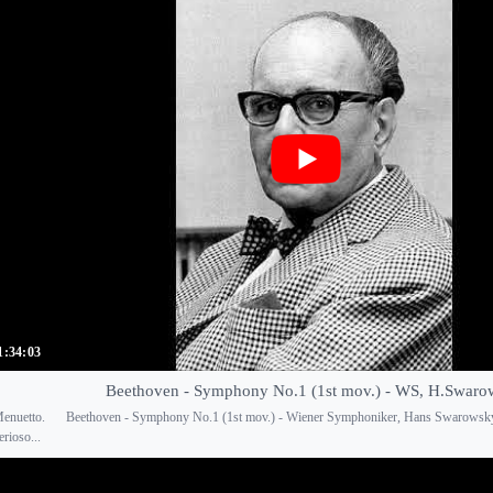
1:34:03
Beethoven - Symphony No.1 (1st mov.) - WS, H.Swaro
Menuetto.
Beethoven - Symphony No.1 (1st mov.) - Wiener Symphoniker, Hans Swarowsk
rioso...