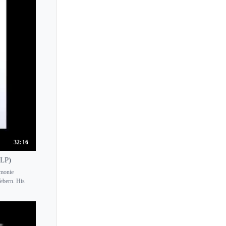
32:16
 LP)
rmonie
ebern. His