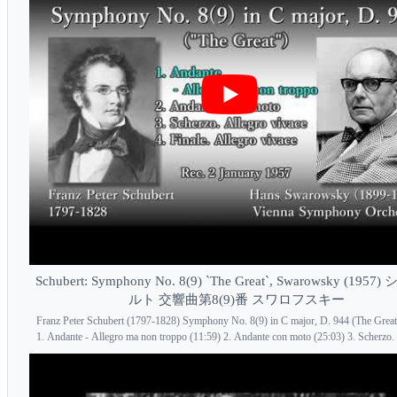
Schubert: Symphony No. 8(9) `The Great`, Swarowsky (195
ルト 交響曲第8(9)番 スワロフスキー
Franz Peter Schubert (1797-1828) Symphony No. 8(9) in C major, D. 944 (The Great
1. Andante - Allegro ma non troppo (11:59) 2. Andante con moto (25:03) 3. Scherzo. A