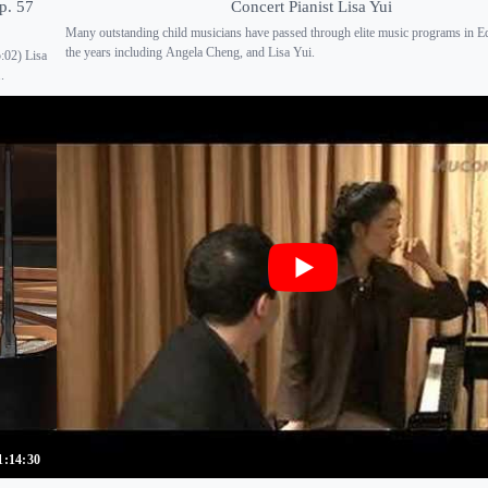
p. 57
Concert Pianist Lisa Yui
Many outstanding child musicians have passed through elite music programs in 
the years including Angela Cheng, and Lisa Yui.
5:02) Lisa
.
1:14:30