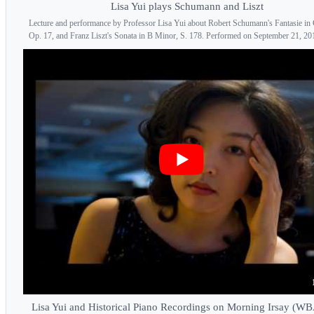
Lisa Yui plays Schumann and Liszt
Lecture and performance by Professor Lisa Yui about Robert Schumann's Fantasie in
Op. 17, and Franz Liszt's Sonata in B Minor, S. 178. Performed on September 21, 2017
Lisa Yui and Historical Piano Recordings on Morning Irsay (W