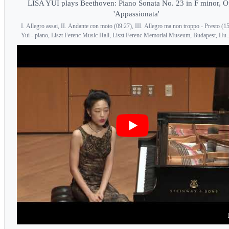
LISA YUI plays Beethoven: Piano Sonata No. 23 in F minor, O
'Appassionata'
I. Allegro assai, II. Andante con moto (09:27), III. Allegro ma non troppo - Presto (1
Yui - piano, Liszt Ferenc Music Hall, Liszt Ferenc Memorial Museum, Budapest, Hu..