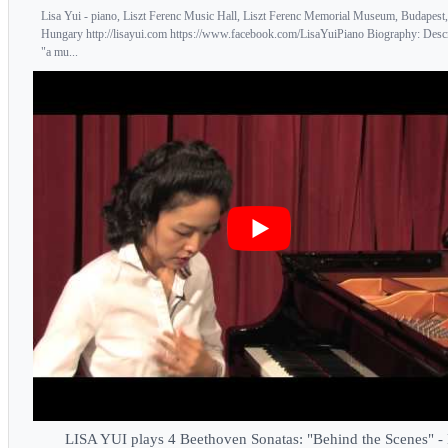
Lisa Yui - piano, Liszt Ferenc Music Hall, Liszt Ferenc Memorial Museum, Budapest,
Hungary http://lisayui.com https://www.facebook.com/LisaYuiPiano Biography: Desc
"a mu...
LISA YUI plays 4 Beethoven Sonatas: "Behind the Scenes" 