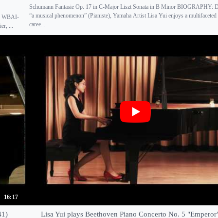
Schumann Fantasie Op. 17 in C-Major Liszt Sonata in B Minor BIOGRAPHY: D
“a musical phenomenon” (Pianiste), Yamaha Artist Lisa Yui enjoys a multifaceted
on WBAI-
caree...
r, ...
16:17
41)
Lisa Yui plays Beethoven Piano Concerto No. 5 "Emperor"