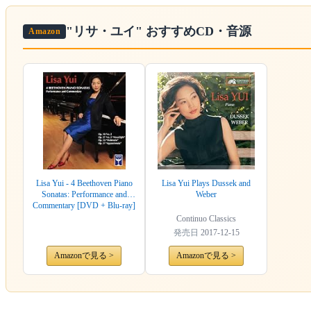
"リサ・ユイ"
おすすめCD・音源
Amazon
Lisa Yui - 4 Beethoven Piano
Lisa Yui Plays Dussek and
Sonatas: Performance and
Weber
Commentary [DVD + Blu-ray]
Continuo Classics
発売日
2017-12-15
Amazonで見る >
Amazonで見る >