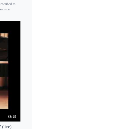
escribed as
Lucia Brighenti
 musical
Lucille Chung
Lucrezia Liberati
Lucy Jarnach
Lucy Parham
Ludmila Berlinskaya
Ludwig Hoffmann
Luis Rabello
Luisa Imorde
Luiza Borac
Lukas Geniusas
Lukas Vondracek
Lule Elezi
38:29
Lusine Khachatryan
 (live)