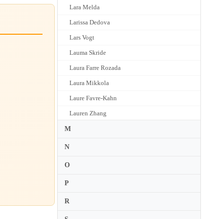
Lara Melda
Larissa Dedova
Lars Vogt
Lauma Skride
Laura Farre Rozada
Laura Mikkola
Laure Favre-Kahn
Lauren Zhang
Laurent Martin
M
Lazar Berman
N
Lazare Levy
O
Leif Ove Andsnes
P
Lelia Gousseau
R
Lennie Tristano