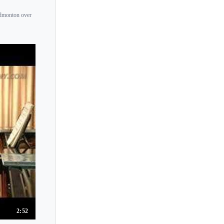
Lili Kraus
Edmonton over
Lilian Akopova
Lilian Kallir
Lilit Grigoryan
Lilya Zilberstein
Lincoln Mayorga
Ling-Ju Lai
Lisa Downing
Lisa Maria Schachtschneider
Lisa Nakazono
Lisa Smirnova
Lisa Yui
Lise de la Salle
Liu Shikun
2:52