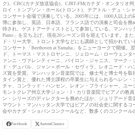
ク)、CBC(カナダ放送協会)、CJRT-FM(カナダ・オンタリ
ロイ・トンプソン・ホール(トロント)、テアトル・デュ・シャ
コンサート会場で演奏している。2005年には、1000人以
博に参加し、英語、日本語、フランス語での演奏と司会を務め
待され、ゲストアーティストとして参加している。マンハッタン音楽
Piano」を立ち上げ、現在20シーズン目を迎えています。
ド・リー大学、トロント大学などにも講師として招かれている。
コンサート「Beethoven at Yamaha」をニューヨークで開催
ド、トーマス・マストロヤンニ、ジェローム・ローウェンタ
ァンニ・ヴァレンティーニ、バイロン・ジャニス、マーク・
ド・デュバル、ジャン＝ポール・セヴィラ、レオニード・ハ
ズ賞を受賞。マンハッタン音楽院では、修士号と博士号を取
タイン賞と、優れた博士課程の卒業生に与えられるヘレン・
チャ、コンラッド・ハンセン、レオン・フライシャー、ユー
モントクレア州立大学ジョン・J・カリ音楽院でピアノの教員
ン・シリーズのディレクターを務めたほか、ジュリアード音
マウント・マンハッタン大学ではピアノの社会史に関するコ
会やカナダ・ショパンコンクールなど、数多くのコンクール
Facebook
AuroraClassics