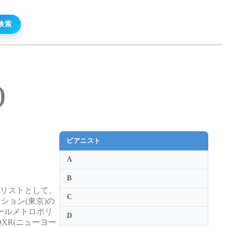
)
ピアニスト
A
B
ソリストとして、
C
ション(東京)の
ールメトロポリ
D
XR(ニューヨー