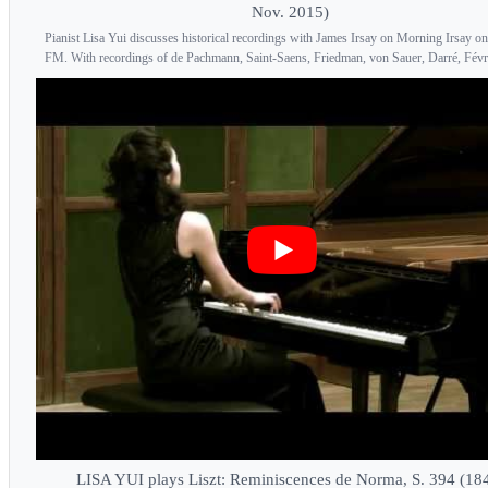
Nov. 2015)
Pianist Lisa Yui discusses historical recordings with James Irsay on Morning Irsay 
FM. With recordings of de Pachmann, Saint-Saens, Friedman, von Sauer, Darré, Févrie
LISA YUI plays Liszt: Reminiscences de Norma, S. 394 (18