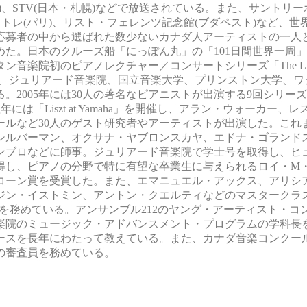
オ州)、STV(日本・札幌)などで放送されている。また、サントリー
トレ(パリ)、リスト・フェレンツ記念館(ブダペスト)など、世
上の応募者の中から選ばれた数少ないカナダ人アーティストの一人
た。日本のクルーズ船「にっぽん丸」の「101日間世界一周」
院初のピアノレクチャー／コンサートシリーズ「The Lives o
また、ジュリアード音楽院、国立音楽大学、プリンストン大学、
2005年には30人の著名なピアニストが出演する9回シリー
。翌年には「Liszt at Yamaha」を開催し、アラン・ウォーカー
ールなど30人のゲスト研究者やアーティストが出演した。これ
シルバーマン、オクサナ・ヤブロンスカヤ、エドナ・ゴランド
ンブロなどに師事。ジュリアード音楽院で学士号を取得し、ヒ
得し、ピアノの分野で特に有望な卒業生に与えられるロイ・M
コーン賞を受賞した。また、エマニュエル・アックス、アリシ
ジン・イストミン、アントン・クエルティなどのマスタークラ
を務めている。アンサンブル212のヤング・アーティスト・コ
楽院のミュージック・アドバンスメント・プログラムの学科長
ースを長年にわたって教えている。また、カナダ音楽コンクー
の審査員を務めている。