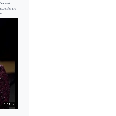
Llyr Williams
aculty
uction by the
Lola Astanova
m...
Loredana Brigandi
Lorene de Ratuld
Lori Sims
Lorraine Min
Louis-Victor Bak
Louis Kentner
Louis Lortie
Louis Schwizgebel
Louise Cheadle
Lubov Timofeyeva
Lucas Debargue
1:14:12
Lucas Jussen
Lucette Descaves