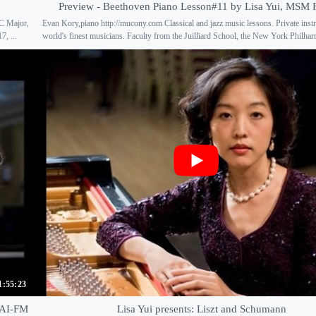
Preview - Beethoven Piano Lesson#11 by Lisa Yui, MSM F
 C Major,
Evan Kory,piano http://mucony.com Classical and jazz music lessons. Private instr
, ...
world's finest musicians. Faculty from the Juilliard School, the New York Philhar
1:55:23
BAI-FM
Lisa Yui presents: Liszt and Schumann