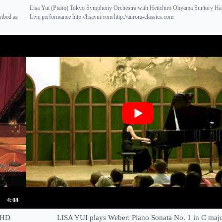
Lisa Yui (Piano) Tokyo Symphony Orchestra with Heiichiro Ohyama Suntory Hal
ribed as
Live performance http://lisayui.com http://aurora-classics.com
4:08
- HD
LISA YUI plays Weber: Piano Sonata No. 1 in C maj