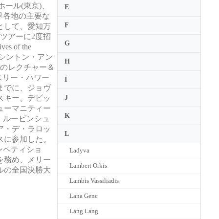
ホール(東京)、
E
界各地の主要な
F
として、愛知万
ツアーに2度招
G
f the
ワシントン・アン
H
ズのレクチャー＆
、レスリー・ハワー
I
までに、ジョヴ
スキー、デビッ
J
ューマニティー
K
・ルービンシュ
ア・デ・ラロッ
L
スに参加した。
ンペティショ
Ladyva
を務め、メリー
Lambert Orkis
ルの全国決勝大
Lambis Vassiliadis
Lana Genc
Lang Lang