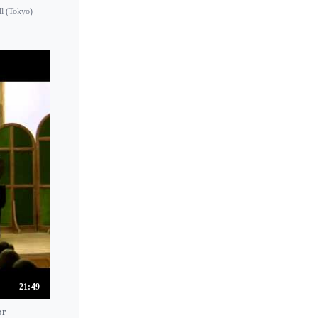
Lydia Artymiw
l (Tokyo)
Lydia Jardon
Lydia Maria Bader
Lynelle James
21:49
or