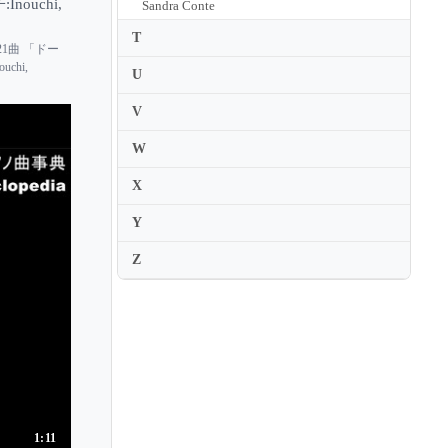
ouchi,
Sandra Conte
Sandra Shapiro
T
界 第21曲 「ドー
Sandro Russo
uchi,
U
Sang Mi Chung
V
Sanja Bizjak
W
Saori Haji
X
Saori Inajima
Y
Saori Kuriyama
Sara Costa
Z
Sara Daneshpour
Sara De Ascaniis
Sara Pavlovic
Sarah Beth Briggs
Sarah Cahill
1:11
Sarah Hagen