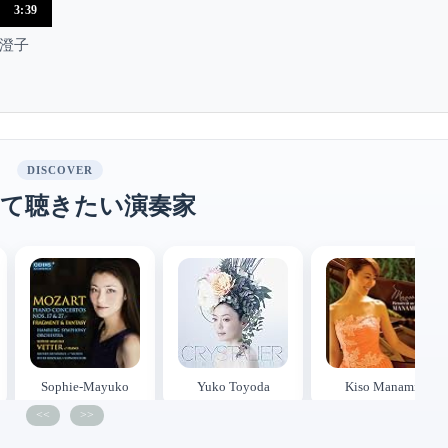
3:39
澄子
DISCOVER
て聴きたい演奏家
Sophie-Mayuko
Yuko Toyoda
Kiso Manami
Vetter
<<
>>