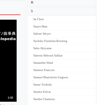
R
S
Sa Chen
Saaya Hara
Sabine Weyer
Sachiko Furuhata-Kersting
Saho Akiyama
Saleem Abboud Ashkar
Samantha Ward
Samson Francois
Samuel Blanchette-Gagnon
Sanae Yoshida
Sandor Falvai
2:03
Sandra Chamoux