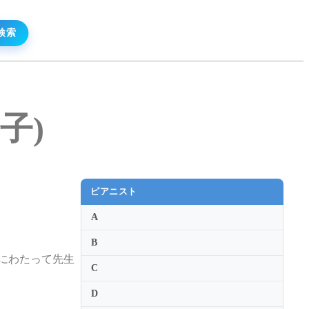
澄子)
ピアニスト
A
B
にわたって先生
C
D