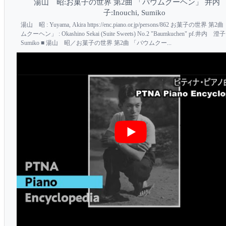
湯山 昭:お菓子の世界 第2曲 「バウムクーヘン」 井内
子:Inouchi, Sumiko
湯山 昭 : Yuyama, Akira https://enc.piano.or.jp/persons/862 お菓子の世界 第
ムクーヘン」 : Okashino Sekai (Suite Sweets) No.2 "Baumkuchen" pf.井内 澄子:I
Sumiko ■ 湯山 昭／お菓子の世界 第2曲 「バウムクー...