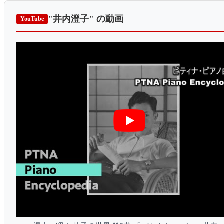
"井内澄子"
の動画
YouTube