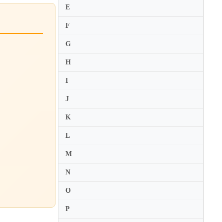
E
F
G
H
I
J
K
L
M
N
O
P