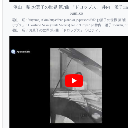
湯山 昭:お菓子の世界 第7曲 「ドロップス」 井内 澄子:Inou
Sumiko
湯山 昭 : Yuyama, Akira https://enc.piano.or.jp/persons/862 お菓子の世界 第
ップス」 : Okashino Sekai (Suite Sweets) No.7 "Drops" pf.井内 澄子:Inouchi, S
湯山 昭／お菓子の世界 第7曲 「ドロップス」 ◇ピティナ...