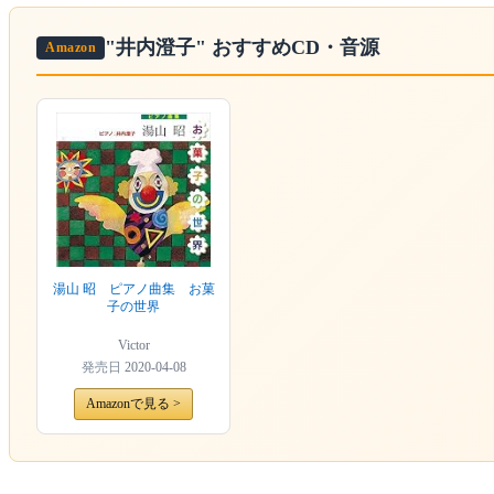
"井内澄子"
おすすめCD・音源
Amazon
湯山 昭 ピアノ曲集 お菓
子の世界
Victor
発売日
2020-04-08
Amazonで見る >