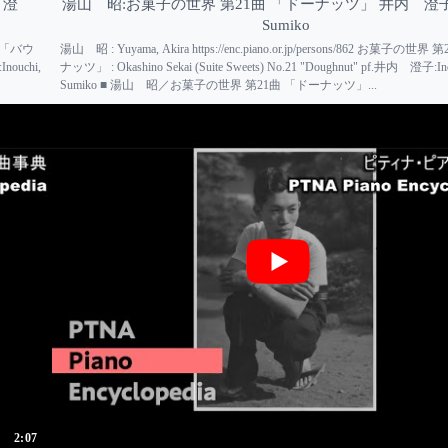
 澄
湯山 昭:お菓子の世界 第21曲 「ドーナッツ」 井内 澄子:In
Sumiko
2曲 「バウ
湯山 昭 : Yuyama, Akira https://enc.piano.or.jp/persons/862 お菓子の世
nouchi,
ナッツ」 : Okashino Sekai (Suite Sweets) No.21 "Doughnut" pf.井内 澄子:Ino
Sumiko ■ 湯山 昭／お菓子の世界 第21曲 「ドーナッツ」...
2:07