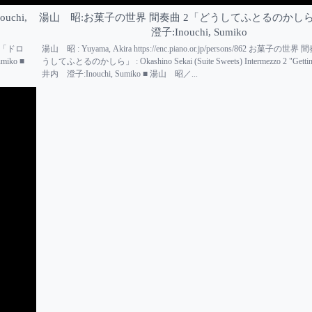
chi,
湯山 昭:お菓子の世界 間奏曲 2「どうしてふとるのかし
澄子:Inouchi, Sumiko
7曲 「ドロ
湯山 昭 : Yuyama, Akira https://enc.piano.or.jp/persons/862 お菓子の世
umiko ■
うしてふとるのかしら」 : Okashino Sekai (Suite Sweets) Intermezzo 2 "Getting 
井内 澄子:Inouchi, Sumiko ■ 湯山 昭／...