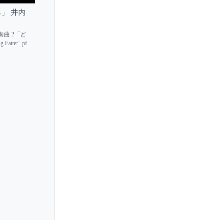
Sarah Masterson
ら」 井内
Sasha Grynyuk
界 間奏曲 2「ど
Saskia Giorgini
Fatter" pf.
Satoko Inoue
Satsuki Hoshino
Satsuki Kobayashi
Sawako Hyodo
Sayaka Yoshihara
Sayako Shinonaga
Schaghajegh Nosrati
Sean Kennard
Sebastiaan van Bavel
Sebastian Knauer
Seika Ishida