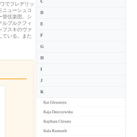
C
ャワでフレデリッ
モニューシュコ
D
ー管弦楽団、シ
テルブルクフィ
E
ャフスキのヴァ
F
している。また
G
H
I
J
K
Kai Gleusteen
Kaja Danczowska
Kajihara Chisato
Kala Ramnath