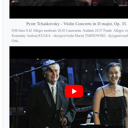
Pyotr Tchaikovsky - Violin Concerto in D major, Op. 35
0:00 Intro 0:42 Allegro moderato 18:45 Canzonetta. Andante 24:57 Finale. Allegro vi
Konstanty Andrzej KULKA - skrzypce/violin Maciej TARNOWSKI - dyrygent/cond
Orki...