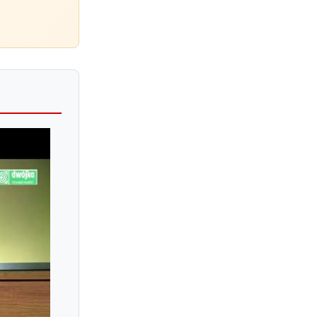
Kathleen Parlow
Kathrin Ten Hagen
Katia Popov
Katica Illenyi
Katrin Scholz
Katrina Lee
Kazuhito Yamane
Kei Tojo
Keiko Iwata
Keiko Suzuki
Keiko Urushihara
Keinchirt Aiso
Keioko Yanagita
Keisuke Okazaki
Keisuke Tsushima