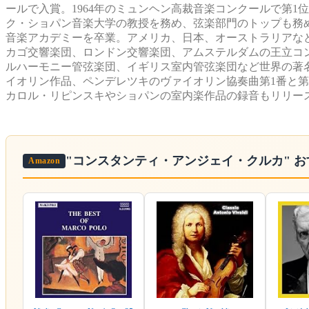
ールで入賞。1964年のミュンヘン高裁音楽コンクールで第1
ク・ショパン音楽大学の教授を務め、弦楽部門のトップも務め
音楽アカデミーを卒業。アメリカ、日本、オーストラリアな
カゴ交響楽団、ロンドン交響楽団、アムステルダムの王立コ
ルハーモニー管弦楽団、イギリス室内管弦楽団など世界の著
イオリン作品、ペンデレツキのヴァイオリン協奏曲第1番と
カロル・リピンスキやショパンの室内楽作品の録音もリリー
"コンスタンティ・アンジェイ・クルカ"
お
Amazon