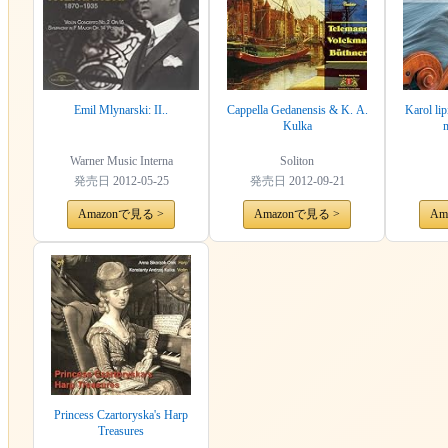
Emil Mlynarski: II..
Cappella Gedanensis & K. A.
Karol lip
Kulka
m
Warner Music Interna
Soliton
発売日
2012-05-25
発売日
2012-09-21
Amazonで見る >
Amazonで見る >
Am
Princess Czartoryska's Harp
Treasures