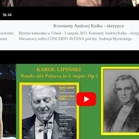
36:44
Konstanty Andrzej Kulka - skrzypce
vacissimo
Muzyka kameralna w Urlach - 3 sierpnia 2013, Konstanty Andrzej Kulka - skrzyp
uctor
Warszawscy soliści CONCERTO AVENNA pod dyr. Andrzeja Mysińskiego