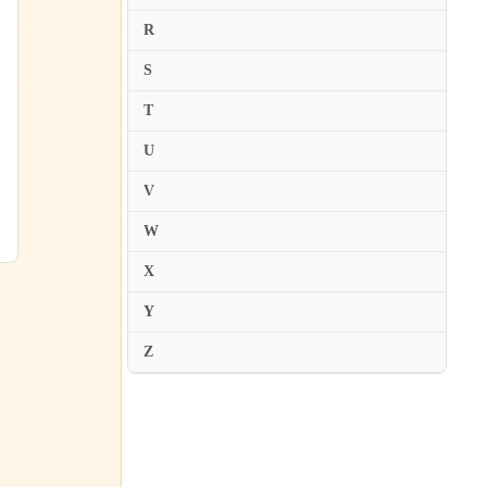
R
Karin Adam
Karl Stobbe
S
Karl Suske
T
Karolina Protsenko
U
Katalin Kokas
V
Katariina Maria Kits
W
Katarina Andreasson
Katarzyna Budnik-Galazka
X
Katarzyna Duda
Y
Kate Chruscicka
Z
Katerina Nazarova
Katharina Schmitz
Katharine Gowers
Katherine Lukey