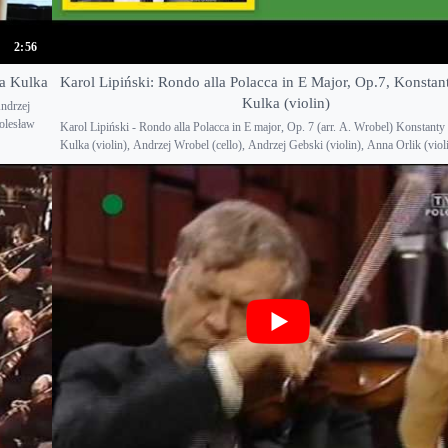
2:56
ba Kulka
Karol Lipiński: Rondo alla Polacca in E Major, Op.7, Konstan
Kulka (violin)
ndrzej
olesław
Karol Lipiński - Rondo alla Polacca in E major, Op. 7 (arr. A. Wrobel) Konstanty
Kulka (violin), Andrzej Wrobel (cello), Andrzej Gebski (violin), Anna Orlik (violi