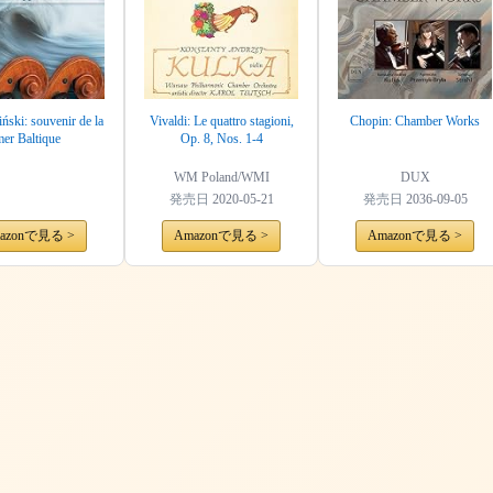
iński: souvenir de la
Vivaldi: Le quattro stagioni,
Chopin: Chamber Works
er Baltique
Op. 8, Nos. 1-4
WM Poland/WMI
DUX
発売日
2020-05-21
発売日
2036-09-05
azonで見る >
Amazonで見る >
Amazonで見る >