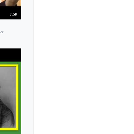
Kreeta-Julia Heikkila
Kremena Nikolova
7:58
Kristel Birkholtz
ce,
Kristine Balanas
Kristof Barati
Krysia Osostowicz
Krzysztof Smietana
Ksenia Dubrovskaya
Ksenia Milas
Kumi Sugiyam
Kumiko Eto
Kumiko Nagai
Kurt Nikkanen
Kyoko Hama