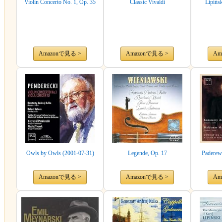
Violin Concerto No. 1, Op. 35
Classic Vivaldi
Lipińs
Amazonで見る >
Amazonで見る >
Am
Owls by Owls (2001-07-31)
Legende, Op. 17
Paderews
Amazonで見る >
Amazonで見る >
Am