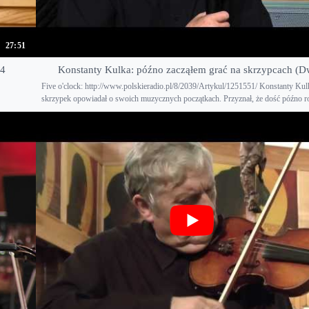
27:51
64
Konstanty Kulka: późno zacząłem grać na skrzypcach (D
Five o'clock: http://www.polskieradio.pl/8/2039/Artykul/1251551/ Konstanty Kul
skrzypek opowiadał o swoich muzycznych początkach. Przyznał, że dość późno ro