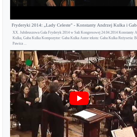
Fryderyki 2014: „Lady Celeste" - Konstanty Andrzej Kulka i Ga
XX. Jubileuszowa Gala Fryderyk 2014 w Sali Kongresowej 24.04.2014 Konstanty A
Kulka, Gaba Kulka Kompozytor: Gaba Kulka Autor tekstu: Gaba Kulka Reżyseria: B
Pawica ...