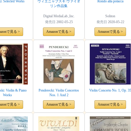
ki: Selected Works
ヴィエニャフスキ:ヴァイオ
Rondo alla polacca
リン作品集
Digital MediaLab.,Inc.
Soliton
発売日
2002-05-25
発売日
2020-05-22
azonで見る >
Amazonで見る >
Amazonで見る >
ki: Violin & Piano
Penderecki: Violin Concertos
Violin Concerto No. 1, Op. 3
Works
Nos. 1 And 2
azonで見る >
Amazonで見る >
Amazonで見る >