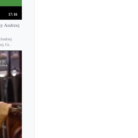
Kyoko Ishigame
Kyoko Ogawa
17:16
Kyoko Shikata
ty Andrzej
Kyoko Takezawa
Kyoko Tsuchiya
 Andrzej
n), Gr...
Kyoko Une
Kyoko Watanabe
Kyoko Yonemoto
Kyoko Yoshida
Kyung-Wha Chung
Kyung Sun Lee
Kyungha Lee