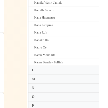
Kamila Wasik-Janiak
Kamilla Schatz
Kana Hiramatsu
Kana Kitajima
Kana Roh
Kanako Ito
Kaoru Oe
Karan Morishita
Karen Bentley Pollick
Karen Briggs
L
5
Karen Gerbrecht
M
Karen Gomyo
N
Karen Kido
O
Karen Shakhgaldyan
P
Kari Hyunjoo Choo