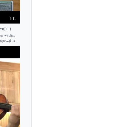
Kelly Hall-Tompkins
Kerenza Peacock
4:11
Kezia Amelia
wójka)
Kim Kashkashian
ka, wybitny
zpoczął na...
Kimiko Nakazawa
Kinga Augustyn
Kiril Laskarov
Kirill Troussov
Kishiko Suzumi
Koh Gabriel Kameda
Koji Morishita
Kolja Blacher
Konstantin Boyarsky
Konstanty Andrzej Kulka