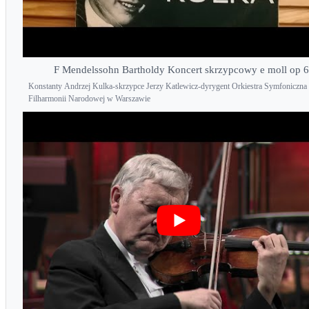
F Mendelssohn Bartholdy Koncert skrzypcowy e moll op 
Konstanty Andrzej Kulka-skrzypce Jerzy Katlewicz-dyrygent Orkiestra Symfoniczna
Filharmonii Narodowej w Warszawie