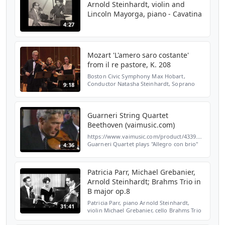
Arnold Steinhardt, violin and
Lincoln Mayorga, piano - Cavatina
4:27
Mozart 'L'amero saro costante'
from il re pastore, K. 208
Boston Civic Symphony Max Hobart,
Conductor Natasha Steinhardt, Soprano
9:18
Arnold Steinhardt, Violin November, 2005
Jordan Hall - New England Conservatory
Guarneri String Quartet
Beethoven (vaimusic.com)
https://www.vaimusic.com/product/4339.html
Guarneri Quartet plays "Allegro con brio"
4:36
1st movement from String Quartet in F
minor, Op. 95 "Quartetto Serioso"
(Beethoven) From: VA...
Patricia Parr, Michael Grebanier,
Arnold Steinhardt; Brahms Trio in
B major op.8
Patricia Parr, piano Arnold Steinhardt,
31:41
violin Michael Grebanier, cello Brahms Trio
in B major op.8 Cleveland, Ohio Feb. 1961