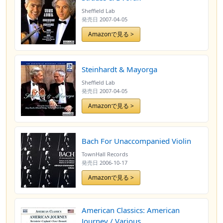
Sheffield Lab
発売日
2007-04-05
Amazonで見る >
Steinhardt & Mayorga
Sheffield Lab
発売日
2007-04-05
Amazonで見る >
Bach For Unaccompanied Violin
TownHall Records
発売日
2006-10-17
Amazonで見る >
American Classics: American
Journey / Various