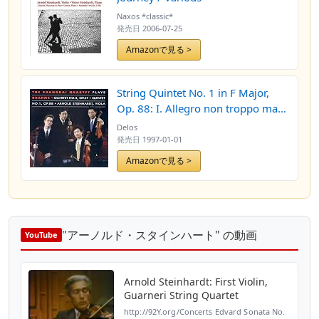
Naxos *classic*
発売日
2006-07-25
Amazonで見る >
String Quintet No. 1 in F Major,
Op. 88: I. Allegro non troppo ma
con brio
Delos
発売日
1997-01-01
Amazonで見る >
"アーノルド・スタインハート" の動画
YouTube
Arnold Steinhardt: First Violin,
Guarneri String Quartet
http://92Y.org/Concerts Edvard Sonata No.