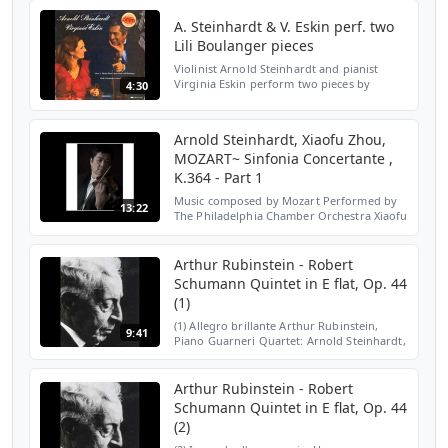
A. Steinhardt & V. Eskin perf. two
Lili Boulanger pieces
Violinist Arnold Steinhardt and pianist
Virginia Eskin perform two pieces by
4:30
composer Lili Boulanger: Nocturne (1911)
(begins ~ 0:01) Cortège (1914) (begins ~
2:51) Arnold Stein...
Arnold Steinhardt, Xiaofu Zhou,
MOZART~ Sinfonia Concertante ,
K.364 - Part 1
Music composed by Mozart Performed by
13:22
The Philadelphia Chamber Orchestra Xiaofu
Zhou on Viola / Arnold Steinhardt on the
Violin
Arthur Rubinstein - Robert
Schumann Quintet in E flat, Op. 44
(1)
(1) Allegro brillante Arthur Rubinstein,
9:41
Piano Guarneri Quartet: Arnold Steinhardt,
John Dalley, Violins Michael Tree, Viola
David Soyer, Cello These performances
were recorded ...
Arthur Rubinstein - Robert
Schumann Quintet in E flat, Op. 44
(2)