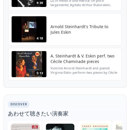
(2) In modo d'una marcia; Un poco
9:39
largamente; Agitato Arthur Rubinstein,
Piano Guarneri Quartet: Arnold Steinhardt,
John Dalley, Violins Michael Tree, Viola
David Soyer, Cello T...
Arnold Steinhardt's Tribute to
Jules Eskin
4:18
A. Steinhardt & V. Eskin perf. two
Cécile Chaminade pieces
Violinist Arnold Steinhardt and pianist
Virginia Eskin perform two pieces by Cécile
5:13
Chaminade: Romanza Appassionata, op. 31
(begins ~ 0:01) Sérénade espagnole (c. 1890,
arr. F. ...
DISCOVER
あわせて聴きたい演奏家