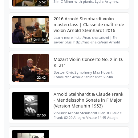
3 in C Minor with pianist Lydia Artymiw.
5:52
Learn more about Arnold Steinhardt at
http://arnoldsteinhardt.com/ The video was
filmed during...
2016 Arnold Steinhardt violin
masterclass | Classe de maître de
violon Arnold Steinhardt 2016
Learn more: http://nac-cna.ca/smi | En
2:11:34
savoir plus: http://nac-cna.ca/iem Arnold
Steinhardt, first violinist and a founding
member (1964) of the internationally
acclaimed Guarne...
Mozart Violin Concerto No. 2 in D,
K. 211
Boston Civic Symphony Max Hobart,
Conductor Arnold Steinhardt, Violin
22:42
Allegro moderato Andante Rondeau -
Allegro November, 2005 Jordan Hall - New
England Conservatory
Arnold Steinhardt & Claude Frank
- Mendelssohn Sonata in F Major
(Version Menuhin 1953)
Violinist Arnold Steinhardt Pianist Claude
27:50
Frank 02:29 Allegro Vivace 14:45 Adagio
22:23 Assai Vivace