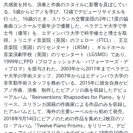
共感覚を持ち、演奏と作曲のスタイルに影響を及ぼしてい
る。5歳からピアノを学び、12歳でデビューリサイタルを
行った。16歳のとき、スリランカ交響楽団の2年に1度の協
奏曲コンクールで最年少で優勝した。ペラデニヤ大学で学
士号（優等）を、エディンバラ大学で科学修士と博士を取
得。トリニティ音楽院（英国）のフェロー（FTCL）、王立
音楽院（英国）のリセンタート（LRSM）、ギルドホール
音楽演劇学校（英国）のリセンタート（LGSMD）であり、
1999年にPPD（プロフェッショナル・パフォーマーズ・デ
ィプロマ）を授与された。2003年から2011年までペラデニ
ヤ大学の学術スタッフ、2007年からはエディンバラ大学の
非常勤学術スタッフを務めている。2015年に彼女自身がピ
アノ作曲、演奏、制作したピアノソロ曲を収録したデビュ
ーアルバム『Reinventions: Rhapsodies for Piano』をリ
リース。スリランカ国籍の作曲家による作品のみを収録し
たアルバムとして、海外の主要レーベルから初めて発売。
2018年9月14日にピアノのための作品を集めた2枚目のソ
ロ・アルバム『Twelve Piano Prisms』をリリース。デビ
ュー・アルバムにはスリランカのヴァンナム18曲中10曲の