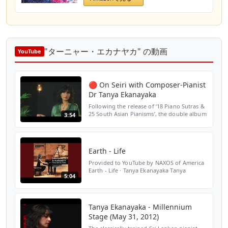
"ターニャー・エカナヤカ" の動画
YouTube
🔴 On Seiri with Composer-Pianist
Dr Tanya Ekanayaka
Following the release of ‘18 Piano Sutras &
25 South Asian Pianisms’, the double album
3:54
of renowned composer-pianist Dr Tanya
Ekanayaka
https://naxos.lnk.to/NXW761632FA - here
sh...
Earth - Life
Provided to YouTube by NAXOS of America
Earth - Life · Tanya Ekanayaka Tanya
5:04
Ekanayaka: The Planets & Humanity – Piano
Reflections ℗ 2021 Grand Piano Released
on: 2021-05-14 Art...
Tanya Ekanayaka - Millennium
Stage (May 31, 2012)