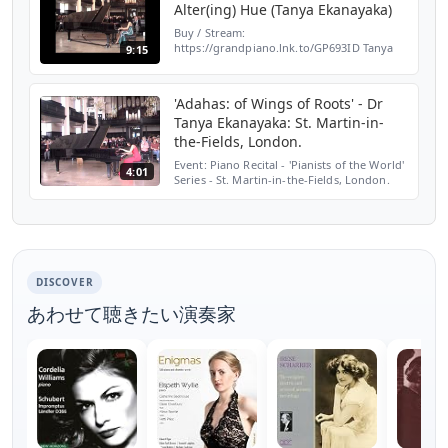
Alter(ing) Hue (Tanya Ekanayaka)
Buy / Stream:
https://grandpiano.lnk.to/GP693ID Tanya
9:15
Ekanayaka plays the UK premiere of
'Dhaivaya: Alter(ing) Hue' piano recital at St
Martin-in-the-Fields, London Drawing
'Adahas: of Wings of Roots' - Dr
insp...
Tanya Ekanayaka: St. Martin-in-
the-Fields, London.
Event: Piano Recital - 'Pianists of the World'
4:01
Series - St. Martin-in-the-Fields, London.
(2010) Performer - Dr Tanya Ekanayaka
Composer - Dr Tanya Ekanayaka Work -
'Adahas: of ...
DISCOVER
あわせて聴きたい演奏家