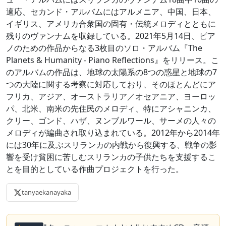
適応、セカンド・アルバムにはアルメニア、中国、日本、
イギリス、アメリカ合衆国の固有・伝統メロディとともに
残りのヴァンナムを収録している。2021年5月14日、ピア
ノのための作品からなる3枚目のソロ・アルバム『The
Planets & Humanity - Piano Reflections』をリリース。こ
のアルバムの作品は、地球の太陽系の8つの惑星と地球の7
つの大陸に関する考察に対応しており、そのほとんどにア
フリカ、アジア、オーストラリア／オセアニア、ヨーロッ
パ、北米、南米の先住民のメロディ、特にアシャニンカ、
クリー、ゴンド、ハザ、ヌンブルワール、サーメの人々の
メロディが編曲され取り込まれている。2012年から2014年
には30年に及ぶスリランカの内戦から復興する、戦争の影
響を受け貧困に苦しむスリランカの子供たちを支援するこ
とを目的としている作曲プロジェクトを行った。
tanyaekanayaka