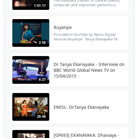
The classically trained Sri Lankan pianist,
composer, and improviser performs a
1:01:17
recital of her own work, along with works
by Bach, Beethoven, Rachmaninoff, and
others. Subscribe...
Ruyanpe
Provided to YouTube by Naxos Digital
Services Ruyanpe · Tanya Ekanayaka 18
2:58
Piano Sutras & 25 South Asian Pianisms ℗
2023 Naxos World Music Released on: 2023-
04-28 Associated Per...
Dr Tanya Ekanayaka - Interview on
BBC World Global News TV on
15/04/2015
6:27
EMISL- Dr.Tanya Ekanayaka
28:48
[GP693] EKANAYAKA: Dhaivaya -