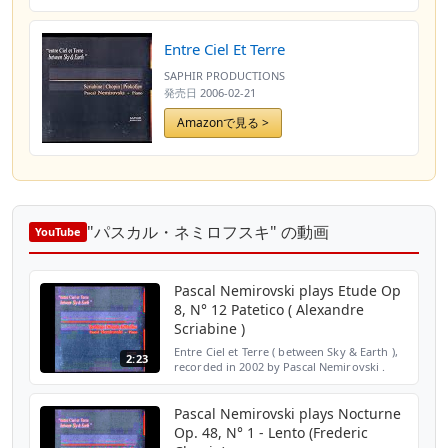
Entre Ciel Et Terre
SAPHIR PRODUCTIONS
発売日
2006-02-21
Amazonで見る >
"パスカル・ネミロフスキ" の動画
YouTube
Pascal Nemirovski plays Etude Op
8, N° 12 Patetico ( Alexandre
Scriabine )
Entre Ciel et Terre ( between Sky & Earth ),
2:23
recorded in 2002 by Pascal Nemirovski .
Pascal Nemirovski plays Nocturne
Op. 48, N° 1 - Lento (Frederic