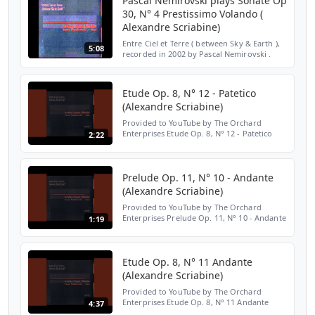
Pascal Nemirovski plays Sonate Op
30, N° 4 Prestissimo Volando (
Alexandre Scriabine)
Entre Ciel et Terre ( between Sky & Earth ),
5:08
recorded in 2002 by Pascal Nemirovski .
https://www.facebook.com/pages/Pascal-
Nemirovski-The-official-
page-/211964008840103?ref=hnav
Etude Op. 8, N° 12 - Patetico
(Alexandre Scriabine)
Provided to YouTube by The Orchard
Enterprises Etude Op. 8, N° 12 - Patetico
2:22
(Alexandre Scriabine) · Pascal Nemirovski
Entre Ciel Et Terre ℗ 2002 Saphir
Productions Released on:...
Prelude Op. 11, N° 10 - Andante
(Alexandre Scriabine)
Provided to YouTube by The Orchard
Enterprises Prelude Op. 11, N° 10 - Andante
1:19
(Alexandre Scriabine) · Pascal Nemirovski
Entre Ciel Et Terre ℗ 2002 Saphir
Productions Released o...
Etude Op. 8, N° 11 Andante
(Alexandre Scriabine)
Provided to YouTube by The Orchard
Enterprises Etude Op. 8, N° 11 Andante
4:37
(Alexandre Scriabine) · Pascal Nemirovski