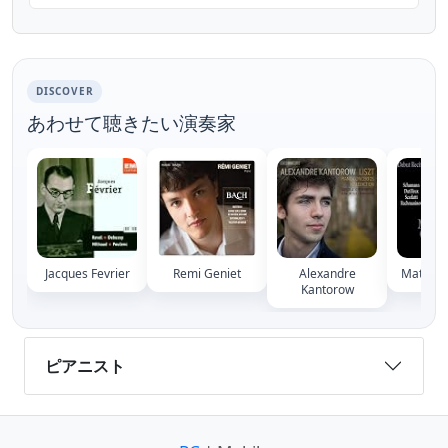
Entre Ciel Et Terre ℗ 2002 Saphir
Productions Released on: 20...
DISCOVER
あわせて聴きたい演奏家
Jacques Fevrier
Remi Geniet
Alexandre
Matthie
Kantorow
ピアニスト