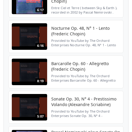
Chopin)
Entre Ciel et Terre ( between Sky & Earth ),
6:17
recorded in 2002 by Pascal Nemirovski .
Nocturne Op. 48, N° 1 - Lento
(Frederic Chopin)
Provided to YouTube by The Orchard
Enterprises Nocturne Op. 48, N° 1 - Lento
6:16
(Frederic Chopin) · Pascal Nemirovski Entre
Ciel Et Terre ℗ 2002 Saphir Productions
Released on: 200...
Barcarolle Op. 60 - Allegretto
(Frederic Chopin)
Provided to YouTube by The Orchard
Enterprises Barcarolle Op. 60 - Allegretto
8:19
(Frederic Chopin) · Pascal Nemirovski Entre
Ciel Et Terre ℗ 2002 Saphir Productions
Released on: 20...
Sonate Op. 30, N° 4 - Prestissimo
Volando (Alexandre Scriabine)
Provided to YouTube by The Orchard
Enterprises Sonate Op. 30, N° 4 -
5:07
Prestissimo Volando (Alexandre Scriabine) ·
Pascal Nemirovski Entre Ciel Et Terre ℗ 2002
Saphir Productions ...