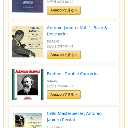
発売日
2003-08-12
Amazonで見る >
Antonio Janigro, Vol. 1: Bach &
Boccherini
DOREMI
発売日
2017-04-21
Amazonで見る >
Brahms: Double Concerto
Infinity
発売日
2020-07-07
Amazonで見る >
Cello Masterpieces: Antonio
Janigro Recital
Jube Classic