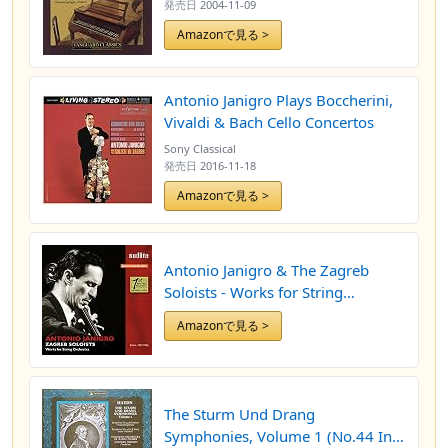
発売日
2004-11-09
Amazonで見る >
Antonio Janigro Plays Boccherini,
Vivaldi & Bach Cello Concertos
Sony Classical
発売日
2016-11-18
Amazonで見る >
Antonio Janigro & The Zagreb
Soloists - Works for String
Orchestra by The Zagreb Soloists
Amazonで見る >
The Sturm Und Drang
Symphonies, Volume 1 (No.44 In E