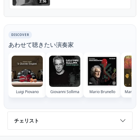
2:36
DISCOVER
あわせて聴きたい演奏家
Luigi Piovano
Giovanni Sollima
Mario Brunello
Mario de
チェリスト