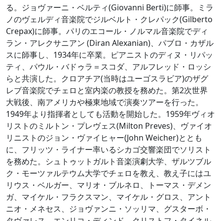
る。ジョヴァーニ・ベルティ(Giovanni Berti)に師事。ミラ
ノのヴェルディ音楽院でジルベルト・クレパック(Gilberto
Crepax)に師事。パリのエコール・ノルマル音楽院でディ
ラン・アレクサニアン (Diran Alexanian)、パブロ・カザル
スに師事し、1934年に卒業。ピアニストのディヌ・リパッ
ティ、パウル・バドゥラ＝スコダ、アルフレッド・ロッシ
らと共演した。クロアチア(当時はユーゴスラビア)のザグ
レブ音楽院でチェロと室内楽の教授を務めた。第2次世界
大戦後、南アメリカや極東地域で演奏ツアーを行った。
1949年より指揮者としても活動を開始した。1959年ヴィオ
リストのミルトン・プレヴェス(Milton Preves)、ヴァイオ
リニストのジョン・ヴァイヒャー(John Weicher)ととも
に、フリッツ・ライナー率いるシカゴ交響楽団でソリスト
を務めた。シュトゥットガルト音楽演劇大学、ザルツブル
ク・モーツァルテウム大学でチェロを教え、教え子にはユ
リウス・ベルガー、マリオ・ブルネロ、トーマス・デメン
ガ、マイケル・フラクスマン、マイケル・グロス、アント
ニオ・メネセス、ジョヴァンニ・ソッリマ、グスターボ・
タヴァレス、エンリコ・ディンド、クリストフ・タイネル