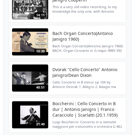
This is a very old video recording, to my
knowledge the only one, with Antonio
14:11
Janigro and the Zagreb Soloists. Janigro
was a famous cellist who studied with
Casals and Alexania...
Bach Organ Concerto(Antonio
Janigro 1960)
Bach Organ Concerto(Antonio Janigro 1960)
BACH: Organ Concerto in G major BWV 592
10:20
1. (Allegro) 04:15 2. Grave 03:16(07:31) 3.
Presto 02:46(10:17) Antonio Janigro (cello) I
Solis...
Dvorak "Cello Concerto" Antonio
Janigro/Dean Dixon
Cello Concerto in B minor op 104 by
Antonin Dvorak 1. Allegro 2. Adagio ma
40:51
non troppo 3. Finale-Allegro moderato
Antonio Janigro, Cello Orchester der
Wiener Staatsoper Dean Dixo...
Boccherini : Cello Concerto in B
dur | Antonio Janigro | Franco
Caracciolo | Scarlatti (20.1.1959)
Luigi Boccherini: Concerto in si bemolle
21:40
maggiore per violoncello e orchestra G 482
(revisione di Friedrich Grutzmacher) 1.