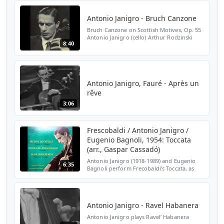
Allegro moderato | 0:00 2. Adagio non
troppo | 9:13 3...
Antonio Janigro - Bruch Canzone
Bruch Canzone on Scottish Motives, Op. 55
Antonio Janigro (cello) Arthur Rodzinski
8:40
(conductor) Philharmonic Symphony
Orchestra of London
Antonio Janigro, Fauré - Après un
rêve
3:06
Frescobaldi / Antonio Janigro /
Eugenio Bagnoli, 1954: Toccata
(arr., Gaspar Cassadó)
Antonio Janigro (1918-1989) and Eugenio
6:35
Bagnoli perform Frecobaldi's Toccata, as
arranged (according to the information on
the reverse side of the LP jacket) for piano
and cello...
Antonio Janigro - Ravel Habanera
Antonio Janigro plays Ravel’ Habanera