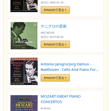
発売日
2005-01-26
Amazonで見る >
ヤニグロの芸術
ARS NOVA
発売日
2019-06-05
Amazonで見る >
Antonio Janigro/Jorg Demus -
Beethoven : Cello And Piano For
Sonatas (2CD)
Amazonで見る >
MOZART:GREAT PIANO
CONCERTOS
Artemis