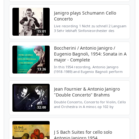
Janigro plays Schumann Cello
Concerto
Live recording 1 Nicht zu schnell 2 Langsam
3 Sehr lebhaft Sinfonieorchester des
15:01
Norddeutsche Rundfunk Hans Schmidt-
Issertstedt cond. Antonio Janigro cello
Boccherini / Antonio Janigro /
Eugenio Bagnoli, 1954: Sonata in A
major - Complete
In this 1954 recording, Antonio Janigro
13:26
(1918-1989) and Eugenio Bagnoli perform
the Luigi Boccherini's Sonata in A major. I
created this video from the LP that is
shown above, i...
Jean Fournier & Antonio Janigro
"Double Concerto" Brahms
Double Concerto, Concerto for Violin, Cello
and Orchestra in A minor, op 102 by
32:00
Johannes Brahms 1. Allegro 2. Andante 3.
Vivace non troppo Jean Fournier, violin
Antonio Janigro,...
J S Bach Suites for cello solo
Antonio Janigro 1954