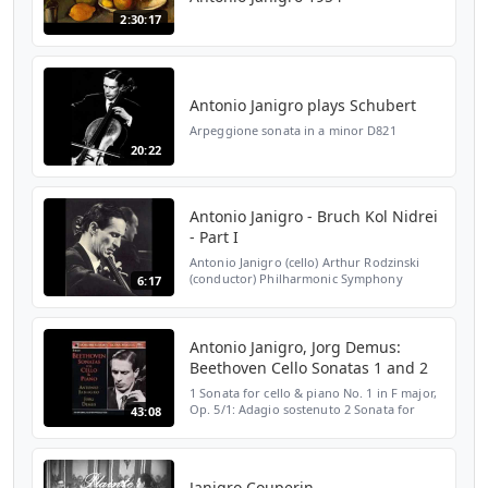
2:30:17
Antonio Janigro plays Schubert
Arpeggione sonata in a minor D821
20:22
Antonio Janigro - Bruch Kol Nidrei
- Part I
Antonio Janigro (cello) Arthur Rodzinski
(conductor) Philharmonic Symphony
6:17
Orchestra of London
Antonio Janigro, Jorg Demus:
Beethoven Cello Sonatas 1 and 2
1 Sonata for cello & piano No. 1 in F major,
Op. 5/1: Adagio sostenuto 2 Sonata for
43:08
cello & piano No. 1 in F major, Op. 5/1:
Allegro vivace 3 Sonata for cello & piano
No. 2 in G...
Janigro Couperin