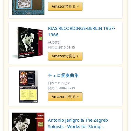
Minor, "Trauersymphonie" / No.45
Amazonで見る >
In F Sharp Minor "Farewell") -
Joseph Haydn, Simfonijski
Orkestar HRT-a, Antonio Janigro LP
RIAS RECORDINGS-BERLIN 1957-
1966
AUDITE
発売日
2016-01-15
Amazonで見る >
チェロ愛奏曲集
日本コロムビア
発売日
2004-05-19
Amazonで見る >
Antonio Janigro & The Zagreb
Soloists - Works for String