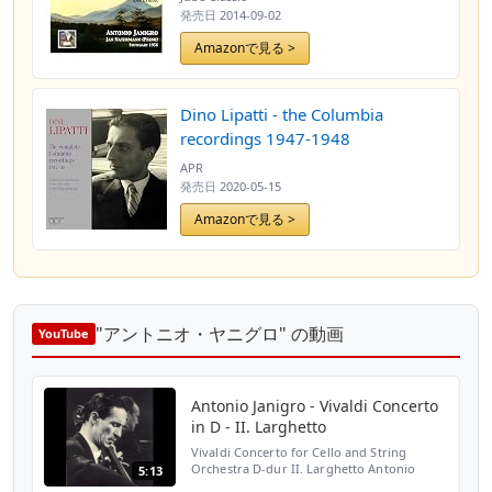
発売日
2014-09-02
Amazonで見る >
Dino Lipatti - the Columbia
recordings 1947-1948
APR
発売日
2020-05-15
Amazonで見る >
"アントニオ・ヤニグロ" の動画
YouTube
Antonio Janigro - Vivaldi Concerto
in D - II. Larghetto
Vivaldi Concerto for Cello and String
Orchestra D-dur II. Larghetto Antonio
5:13
Janigro Solisti di Zagreb