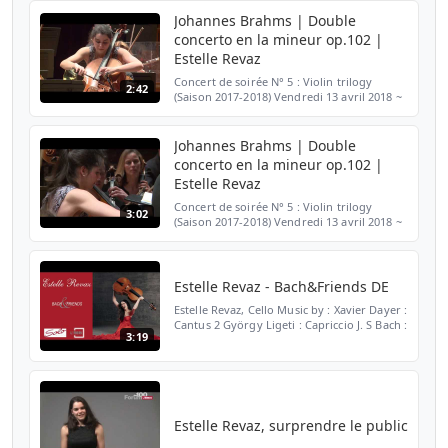
Johannes Brahms | Double
concerto en la mineur op.102 |
Estelle Revaz
Concert de soirée N° 5 : Violin trilogy
2:42
(Saison 2017-2018) Vendredi 13 avril 2018 ~
20h ~ Victoria Hall Extrait du 3e mouvement
(Vivace non troppo) Concert donné en
collaboratio...
Johannes Brahms | Double
concerto en la mineur op.102 |
Estelle Revaz
Concert de soirée N° 5 : Violin trilogy
3:02
(Saison 2017-2018) Vendredi 13 avril 2018 ~
20h ~ Victoria Hall Best-of Concert donné
en collaboration avec le Concours Menuhin
Joji Hatt...
Estelle Revaz - Bach&Friends DE
Estelle Revaz, Cello Music by : Xavier Dayer :
Cantus 2 György Ligeti : Capriccio J. S Bach :
3:19
Suite no 1 - Prelude and Sarabande, Suite
no 3 Gigue
Estelle Revaz, surprendre le public