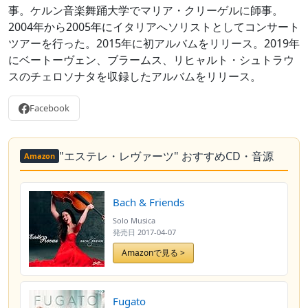
事。ケルン音楽舞踊大学でマリア・クリーゲルに師事。
2004年から2005年にイタリアへソリストとしてコンサート
ツアーを行った。2015年に初アルバムをリリース。2019年
にベートーヴェン、ブラームス、リヒャルト・シュトラウ
スのチェロソナタを収録したアルバムをリリース。
Facebook
"エステレ・レヴァーツ" おすすめCD・音源
Amazon
Bach & Friends
Solo Musica
発売日
2017-04-07
Amazonで見る >
Fugato