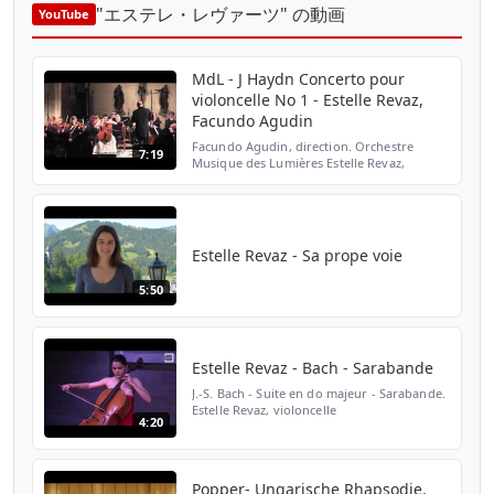
"エステレ・レヴァーツ" の動画
YouTube
MdL - J Haydn Concerto pour
violoncelle No 1 - Estelle Revaz,
Facundo Agudin
Facundo Agudin, direction. Orchestre
7:19
Musique des Lumières Estelle Revaz,
violoncelle (*1989) Joseph Haydn (1732-
1809) Concerto pour violoncelle No 1 en do
majeur Hob VIIb:1 9 ma...
Estelle Revaz - Sa prope voie
5:50
Estelle Revaz - Bach - Sarabande
J.-S. Bach - Suite en do majeur - Sarabande.
Estelle Revaz, violoncelle
4:20
Popper- Ungarische Rhapsodie.