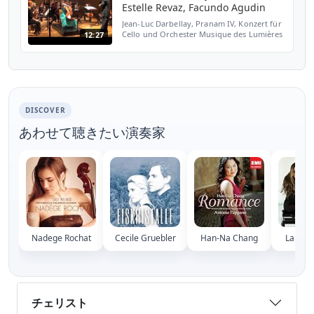
Estelle Revaz, Facundo Agudin
Jean-Luc Darbellay, Pranam IV, Konzert für
Cello und Orchester Musique des Lumières
12:27
unter der Leitung von Facundo Agudin.
Estelle Revaz (Cello) Live, 8. März 2013.
Forum Saint G...
DISCOVER
あわせて聴きたい演奏家
Nadege Rochat
Cecile Gruebler
Han-Na Chang
Laura 
チェリスト