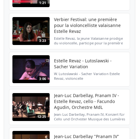
1:21
Verbier Festival: une première
pour la violoncelliste valaisanne
Estelle Revaz
Estelle Revaz, la jeune Valaisanne prodige
3:23
du violoncelle, participe pour la première
fois à la Verbier Festival Academy. Elle nous
parle de cette formidable opportunité pour
sa...
Estelle Revaz - Lutoslawski -
Sacher Variation
W. Lutoslawski - Sacher Variation Estelle
Revaz, violoncelle
3:06
Jean-Luc Darbellay, Pranam IV -
Estelle Revaz, cello - Facundo
Agudin, Orchestre MdL
Jean-Luc Darbellay, Pranam IV, Konzert für
12:25
Cello und Orchester Musique des Lumières
Facundo Agudin. Estelle Revaz (Cello) Live,
8. Mars 2013 Forum Saint Georges,
Delémont
Jean-Luc Darbellay "Pranam IV"