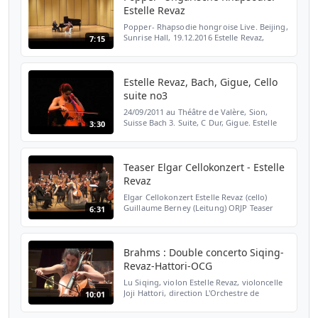
Estelle Revaz
Popper- Rhapsodie hongroise Live. Beijing,
Sunrise Hall, 19.12.2016 Estelle Revaz,
7:15
violoncelle Christian Chamorel. piano
Estelle Revaz, Bach, Gigue, Cello
suite no3
24/09/2011 au Théâtre de Valère, Sion,
Suisse Bach 3. Suite, C Dur, Gigue. Estelle
3:30
Revaz (Cello) Régisseurs: Alexandre Muller
et Eli Membrez Réalisation: Gérard Servais
Teaser Elgar Cellokonzert - Estelle
Revaz
Elgar Cellokonzert Estelle Revaz (cello)
Guillaume Berney (Leitung) ORJP Teaser
6:31
Live : 18.06.2016
Brahms : Double concerto Siqing-
Revaz-Hattori-OCG
Lu Siqing, violon Estelle Revaz, violoncelle
Joji Hattori, direction L'Orchestre de
10:01
Chambre de Genève - 13 avril 2018 Victoria
Hall Best of