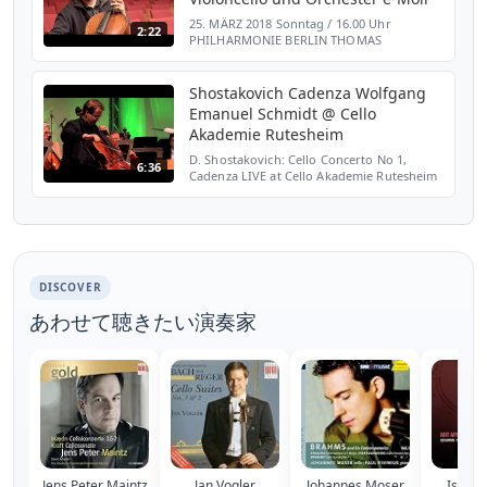
25. MÄRZ 2018 Sonntag / 16.00 Uhr
2:22
PHILHARMONIE BERLIN THOMAS
SØNDERGÅRD Wolfgang Emanuel Schmidt /
Violoncello Rundfunk-Sinfonieorchester
Berlin SERGEI PROKOFJEW "Die Liebe zu d...
Shostakovich Cadenza Wolfgang
Emanuel Schmidt @ Cello
Akademie Rutesheim
D. Shostakovich: Cello Concerto No 1,
6:36
Cadenza LIVE at Cello Akademie Rutesheim
2011 Concert date: April 26 2011 Venue:
Halle Bühl II / Rutesheim, Germany Cello:
Wolfgang Emanuel...
DISCOVER
あわせて聴きたい演奏家
Jens Peter Maintz
Jan Vogler
Johannes Moser
Isang 