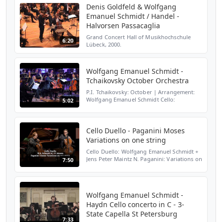
Denis Goldfeld & Wolfgang
Emanuel Schmidt / Handel -
Halvorsen Passacaglia
Grand Concert Hall of Musikhochschule
6:20
Lübeck, 2000.
Wolfgang Emanuel Schmidt -
Tchaikovsky October Orchestra
P.I. Tchaikovsky: October | Arrangement:
Wolfgang Emanuel Schmidt Cello:
5:02
Wolfgang Emanuel Schmidt | Orchestra:
Württembergische Philharmonie
Reutlingen Live recording 2.11.2017 ...
Cello Duello - Paganini Moses
Variations on one string
Cello Duello: Wolfgang Emanuel Schmidt +
Jens Peter Maintz N. Paganini: Variations on
7:50
one string on a Theme by Rossini ("Moses")
Live recording 31.10.2017 in Rutesheim
(Cello Ak...
Wolfgang Emanuel Schmidt -
Haydn Cello concerto in C - 3-
State Capella St Petersburg
7:33