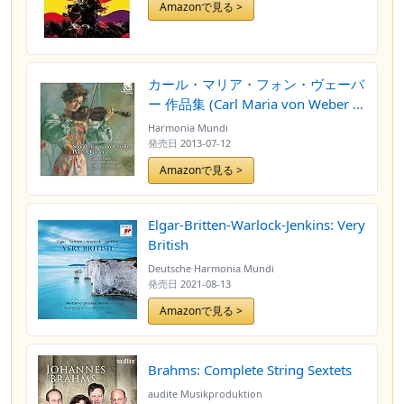
Amazonで見る >
カール・マリア・フォン・ヴェーバ
ー 作品集 (Carl Maria von Weber :
Sonatas for piano & violin /
Harmonia Mundi
Isabelle Faust , Alexander
発売日
2013-07-12
Melnikov , Boris Faust , Wolfgang
Amazonで見る >
Emanuel Schmidt) [輸入盤] [日本語
解説付]
Elgar-Britten-Warlock-Jenkins: Very
British
Deutsche Harmonia Mundi
発売日
2021-08-13
Amazonで見る >
Brahms: Complete String Sextets
audite Musikproduktion