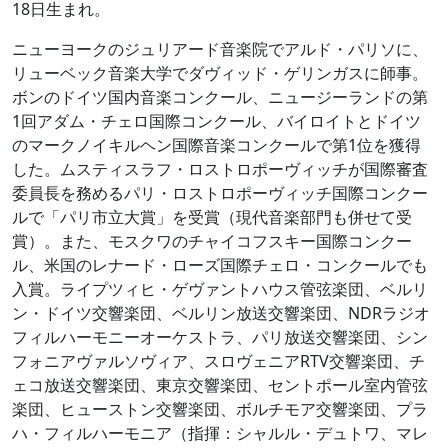
18日生まれ。
ニューヨークのジュリアード音楽院でアルド・パリソに、
リューベック音楽大学でダヴィッド・ゲリンガスに師事。
ボンのドイツ国内音楽コンクール、ニュージーランドの第
1回アダム・チェロ国際コンクール、バイロイトとドイツ
のマークノイキルヘン国際音楽コンクールで第1位を獲得
した。ムスティスラフ・ロストロポーヴィッチが国際審査
委員長を務めるパリ・ロストロポーヴィッチ国際コンクー
ルで「パリ市立大賞」を受賞（現代音楽部門も併せて受
賞）。また、モスクワのチャイコフスキー国際コンクー
ル、米国のレナード・ローズ国際チェロ・コンクールでも
入賞。ライプツィヒ・ゲヴァントハウス管弦楽団、ベルリ
ン・ドイツ交響楽団、ベルリン放送交響楽団、NDRラジオ
フィルハーモニーオーケストラ、パリ放送交響楽団、シン
フォニアヴァルソヴィア、スロヴェニアRTV交響楽団、チ
ェコ放送交響楽団、東京交響楽団、セントポール室内管弦
楽団、ヒューストン交響楽団、ボルチモア交響楽団、プラ
ハ・フィルハーモニア（指揮：シャルル・デュトワ、マレ