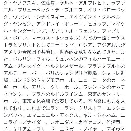
ク・ヤノフスキ、佐渡裕、ゲルト・アルブレヒト、ラファ
エル・フリューベック・デ・ブルゴス、イリ・ベローベッ
ク、ヴァシリ・シナイスキー、エイヴィンド・グルベル
グ・ヤンセン、アンドレイ・ボレーコ、ヒュッフ、マイケ
ル・サンダーリング、ガブリエル・フェルツ、ファブリ
ス・ボロン、マーカス・ポシュネル）などの一流オーケス
トラとソリストとしてヨーロッパ、ロシア、アジアおよび
アメリカ合衆国で共演し、世界的な成功を収めてきた。ま
た、ベルリン・フィル、ミュンヘンのフィルハーモニー・
アム・ガスタイク、ヘルクレスザール、フランクフルトの
アルテ・オーパー、パリのシャンゼリゼ劇場、シャトレ劇
場、ロンドンのウィグモアホール、ニューヨークのカーネ
ギーホール、アリス・タリーホール、ワシントンのケネデ
ィセンター、プラハのルドルフインム、東京のサントリー
ホール、東京文化会館で演奏している。室内楽にも力を入
れており、これまでにラン・ラン、クリストフ・エッシェ
ンバッハ、エマニュエル・アックス、ギル・シャハム、ニ
コライ・ズナイダー、レオニダス・カヴァコス、竹澤恭
子、ミリアム・フリード、エドガー・メイヤー、デイヴィ