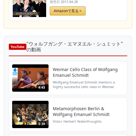
発売日
2017-04-28
Amazonで見る >
"ウォルフガング・エマヌエル・シュミット"
YouTube
の動画
Weimar Cello Class of Wolfgang
Emanuel Schmidt
Wolfgang Emanuel Schmidt mentors a
highly successful cello class in Weimar.
4:43
Since 2009 he is a professor at the
University of Music FRANZ LISZT Weimar.
Wolfgang Emanuel Schmidt ...
Metamorphosen Berlin &
Wolfgang Emanuel Schmidt
Victor Herbert Yesterthoughts
3:39