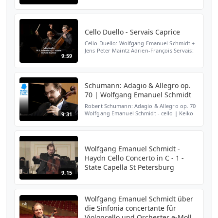
Cello Duello - Servais Caprice
Cello Duello: Wolfgang Emanuel Schmidt +
Jens Peter Maintz Adrien-François Servais:
9:59
Caprice sur des motifs de l’opéra „Le Comte
Ory“, op. 3 Live recording 31.10.2017 in
Ruteshei...
Schumann: Adagio & Allegro op.
70 | Wolfgang Emanuel Schmidt
Robert Schumann: Adagio & Allegro op. 70
Wolfgang Emanuel Schmidt - cello | Keiko
9:31
Tamura - piano He appears tirelessly as
soloist for renowned orchestras as well as
holding a pr...
Wolfgang Emanuel Schmidt -
Haydn Cello Concerto in C - 1 -
State Capella St Petersburg
9:15
Wolfgang Emanuel Schmidt über
die Sinfonia concertante für
Violoncello und Orchester e-Moll