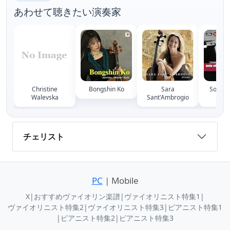
あわせて聴きたい演奏家
Christine
Bongshin Ko
Sara
Sonia 
Walevska
Sant'Ambrogio
Athe
チェリスト
PC
| Mobile
X
|
おすすめヴァイオリン楽譜
|
ヴァイオリニスト特集1
|
ヴァイオリニスト特集2
|
ヴァイオリニスト特集3
|
ピアニスト特集1
|
ピアニスト特集2
|
ピアニスト特集3