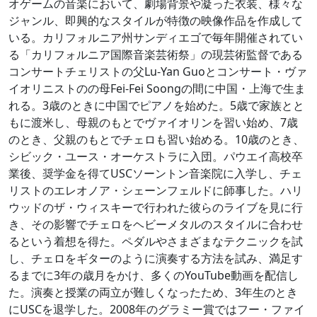
オゲームの音楽において、劇場背景や凝った衣装、様々な
ジャンル、即興的なスタイルが特徴の映像作品を作成して
いる。カリフォルニア州サンディエゴで毎年開催されてい
る「カリフォルニア国際音楽芸術祭」の現芸術監督である
コンサートチェリストの父Lu-Yan Guoとコンサート・ヴァ
イオリニストのの母Fei-Fei Soongの間に中国・上海で生ま
れる。3歳のときに中国でピアノを始めた。5歳で家族とと
もに渡米し、母親のもとでヴァイオリンを習い始め、7歳
のとき、父親のもとでチェロも習い始める。10歳のとき、
シビック・ユース・オーケストラに入団。パウエイ高校卒
業後、奨学金を得てUSCソーントン音楽院に入学し、チェ
リストのエレオノア・シェーンフェルドに師事した。ハリ
ウッドのザ・ウィスキーで行われた彼らのライブを見に行
き、その影響でチェロをヘビーメタルのスタイルに合わせ
るという着想を得た。ペダルやさまざまなテクニックを試
し、チェロをギターのように演奏する方法を試み、満足す
るまでに3年の歳月をかけ、多くのYouTube動画を配信し
た。演奏と授業の両立が難しくなったため、3年生のとき
にUSCを退学した。2008年のグラミー賞ではフー・ファイ