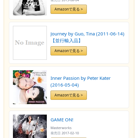
Amazonで見る >
Journey by Guo, Tina (2011-06-14)
【並行輸入品】
Amazonで見る >
Inner Passion by Peter Kater
(2016-05-04)
Amazonで見る >
GAME ON!
Masterworks
発売日
2017-02-10