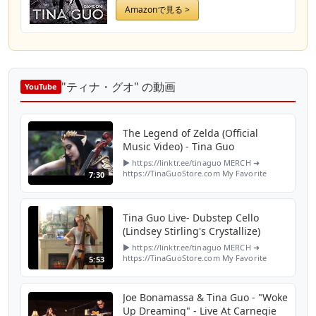
Amazonで見る >
"ティナ・グオ" の動画
YouTube
The Legend of Zelda (Official
Music Video) - Tina Guo
► https://linktr.ee/tinaguo MERCH ➜
https://TinaGuoStore.com My Favorite
7:30
Things ➜ https://amazon.com/shop/tinaguo
P A T R E O N ➜ http://patreon.com/tinaguo
F A C E B O O K ➜ ht...
Tina Guo Live- Dubstep Cello
(Lindsey Stirling's Crystallize)
► https://linktr.ee/tinaguo MERCH ➜
https://TinaGuoStore.com My Favorite
5:53
Things ➜ https://amazon.com/shop/tinaguo
P A T R E O N ➜ http://patreon.com/tinaguo
F A C E B O O K ➜ ht...
Joe Bonamassa & Tina Guo - "Woke
Up Dreaming" - Live At Carnegie