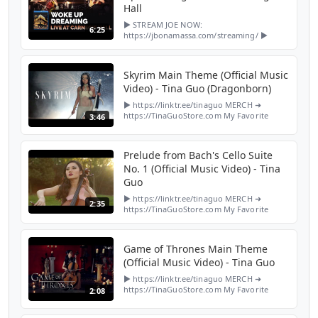
Hall
► STREAM JOE NOW:
6:25
https://jbonamassa.com/streaming/ ►
MORE VIDEOS FROM THIS CONCERT:
https://joeb.me/YTP-Carnegie ● Official
Tickets ● http://jbonamassa.com/tour-
Skyrim Main Theme (Official Music
dates/ ● Offici...
Video) - Tina Guo (Dragonborn)
► https://linktr.ee/tinaguo MERCH ➜
https://TinaGuoStore.com My Favorite
3:46
Things ➜ https://amazon.com/shop/tinaguo
P A T R E O N ➜ http://patreon.com/tinaguo
F A C E B O O K ➜ ht...
Prelude from Bach's Cello Suite
No. 1 (Official Music Video) - Tina
Guo
► https://linktr.ee/tinaguo MERCH ➜
2:35
https://TinaGuoStore.com My Favorite
Things ➜ https://amazon.com/shop/tinaguo
P A T R E O N ➜ http://patreon.com/tinaguo
F A C E B O O K ➜ ht...
Game of Thrones Main Theme
(Official Music Video) - Tina Guo
► https://linktr.ee/tinaguo MERCH ➜
https://TinaGuoStore.com My Favorite
2:08
Things ➜ https://amazon.com/shop/tinaguo
P A T R E O N ➜ http://patreon.com/tinaguo