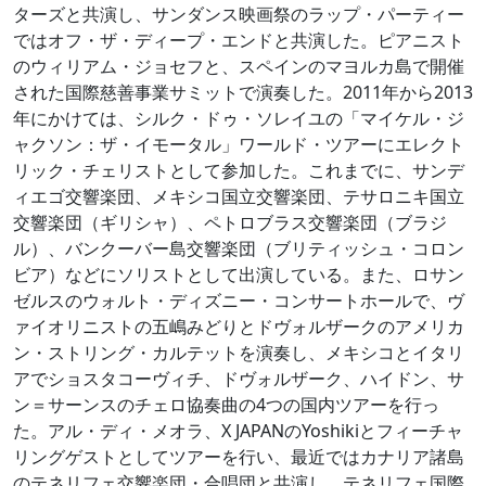
ターズと共演し、サンダンス映画祭のラップ・パーティー
ではオフ・ザ・ディープ・エンドと共演した。ピアニスト
のウィリアム・ジョセフと、スペインのマヨルカ島で開催
された国際慈善事業サミットで演奏した。2011年から2013
年にかけては、シルク・ドゥ・ソレイユの「マイケル・ジ
ャクソン：ザ・イモータル」ワールド・ツアーにエレクト
リック・チェリストとして参加した。これまでに、サンデ
ィエゴ交響楽団、メキシコ国立交響楽団、テサロニキ国立
交響楽団（ギリシャ）、ペトロブラス交響楽団（ブラジ
ル）、バンクーバー島交響楽団（ブリティッシュ・コロン
ビア）などにソリストとして出演している。また、ロサン
ゼルスのウォルト・ディズニー・コンサートホールで、ヴ
ァイオリニストの五嶋みどりとドヴォルザークのアメリカ
ン・ストリング・カルテットを演奏し、メキシコとイタリ
アでショスタコーヴィチ、ドヴォルザーク、ハイドン、サ
ン＝サーンスのチェロ協奏曲の4つの国内ツアーを行っ
た。アル・ディ・メオラ、X JAPANのYoshikiとフィーチャ
リングゲストとしてツアーを行い、最近ではカナリア諸島
のテネリフェ交響楽団・合唱団と共演し、テネリフェ国際