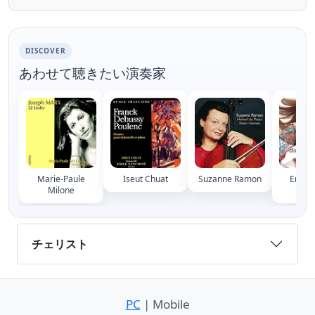
https://itunes.apple.com/fr/album/rac...
Live at ...
DISCOVER
あわせて聴きたい演奏家
Marie-Paule
Iseut Chuat
Suzanne Ramon
Emman
Milone
Bert
チェリスト
PC
| Mobile