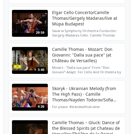
Daniel Hope's Home for Christmas ARTE TV
Chanson sans parole - Felix Mendelssohn
Elgar Cello Concerto/Camille
Thomas/Gergely Madaras/live at
Müpa Budapest
Savaria Symphony Orchestra Conductor:
29:59
Gergely Madaras Cello: Camille Thomas
Camille Thomas - Mozart: Don
Giovanni: "Dalla sua pace" (at
Château de Versailles)
Mozart : "Dalla sua pace" From “Don
3:40
Giovani” Adapt. For Cello And Orchestra by
Mathieu Herzog CAMILLE THOMAS, cello
Brussels Philharmonic Mathieu Herzog
Directed by Martin MIRAB...
Skoryk - Ukrainian Melody (from
The High Pass) - Camille
Thomas/Nayden Todorov/Sofia
Philharmonic
4:26
For peace. #standwithukraine
Camille Thomas – Gluck: Dance of
the Blessed Spirits (at Chateau de
Versailles/Théâtre de la Reine)