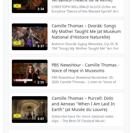
CHRISTOPH WILLIBALD GLUCK Orfeo ed
3:34
Eurydice “Dance of the Blessed Spirits” Arr.
For Cello and Strings by Mathieu Herzog
CAMILLE THOMAS, cello Brussels
Philharmonic Mathieu Herzo...
Camille Thomas – Dvorák: Songs
My Mother Taught Me (at Muséum
National d'Histoire Naturelle)
Antonin Dvorák Gypsy Melodies, Op.55, B.
3:37
104 "Songs My Mother Taught Me" Arr. For
Cello and Orchestra by Mathieu Herzog
CAMILLE THOMAS, cello Brussels
Philharmonic Mathieu Herzo...
PBS NewsHour - Camille Thomas -
Voice of Hope in Museums
PBS NewsHour Weekend November 29,
2020 Camille Thomas – Listen to 'Voice of
2:55
Hope': https://DG.lnk.to/VoiceOfHope
Camille Thomas – Purcell: Dido
and Aeneas "When I Am Laid In
Earth" (at Musée du Louvre)
Subscribe here for more classical video
3:07
clips – The Best Of Classical Music:
http://bit.ly/Subscribe-DGHenry Purcell :
When I Am Laid In Earth From “Dido and