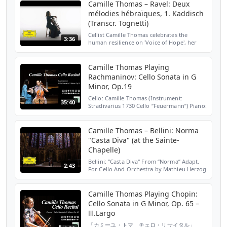
Aeneas” Arr. for Ce...
Camille Thomas – Ravel: Deux
mélodies hébraïques, 1. Kaddisch
(Transcr. Tognetti)
Cellist Camille Thomas celebrates the
3:36
human resilience on 'Voice of Hope', her
newest Deutsche Grammophon recording.
Her selection of music mirrors her desire to
move people thr...
Camille Thomas Playing
Rachmaninov: Cello Sonata in G
Minor, Op.19
Cello: Camille Thomas (Instrument:
35:40
Stradivarius 1730 Cello “Feuermann”) Piano:
Mami Hagiwara セルゲイ・ラフマニノフ：チ
ェロ・ソナタ ト短調 Op.19 Sergei
Rachmaninov（1873-1943）: Cello Sonata in
Camille Thomas – Bellini: Norma
G Minor...
"Casta Diva" (at the Sainte-
Chapelle)
Bellini: "Casta Diva" From “Norma” Adapt.
2:43
For Cello And Orchestra by Mathieu Herzog
CAMILLE THOMAS, cello Brussels
Philharmonic Mathieu Herzog Directed by
Martin MIRABEL Filmed ...
Camille Thomas Playing Chopin:
Cello Sonata in G Minor, Op. 65 –
Ⅲ.Largo
「カミーユ・トマ チェロ・リサイタル」