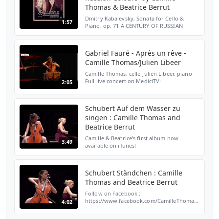
Thomas & Beatrice Berrut
Dmitry Kabalevsky, Sonata for Cello &
1:57
Piano, op. 71 A CENTURY OF RUSSIAN
COLOURS (FUGA LIBERA, FUG712) Camille
Thomas, Cello Beatrice Berrut, Piano "This
recording was inspired ...
Gabriel Fauré - Après un rêve -
Camille Thomas/Julien Libeer
Camille Thomas, cello Julien Libeer, piano
Full live concert on MediciTV:
2:05
http://ow.ly/4meA301Y3k6 Recorded at the
Conservatoire à Rayonnement Régional de
Reims (Reims, France),...
Schubert Auf dem Wasser zu
singen : Camille Thomas and
Beatrice Berrut
Camille & Beatrice's first album now
3:49
available on iTunes!
https://itunes.apple.com/fr/album/rachmaninoff-
kabalevsky-auerbach/id651371560 Live at
Palais des Beaux-Arts in Brussel...
Schubert Ständchen : Camille
Thomas and Beatrice Berrut
Follow on Facebook :
https://www.facebook.com/CamilleThomasCellist/
4:02
! Camille & Beatrice's first album now
available on iTunes!