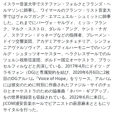
イスラー音楽大学でステファン・フォルクとフランズ・ヘ
ルマソンに師事し、ワイマールのフランツ・リスト音楽大
学ではヴォルフガング・エマニュエル・シュミットに師事
した。これまでにパーヴォ・ヤルヴィ、ミッコ・フラン
ク、マルク・スストロ、ダレル・アング、ケント・ナガ
ノ、ステファン・ドゥネーブなどの指揮者、ブレーメン・
ドイツ交響楽団、アカデミアサンタチェチリア、シンフォ
ニアヴァルソヴィア、エルブフィルハーモニーでのハンブ
ルグ・シュタッツオーケスター、ヘラクレスザールでのル
ツェルン祝祭弦楽団、ボルドー国立オーケストラ、ブラッ
セルフィルなどと共演している。2017年4月にドイツ・グ
ラモフォン（DG)と専属契約を結び、2020年6月6日に2枚
目のDGアルバム『Voice of Hope』をリリース。アルバム
には彼女のために特別に作曲されたファジル・サイのチェ
ロとオーケストラのための協奏曲「ネバー・ギブアップ」
をの世界初録音も収録されている。2022年6月に来日し、
J:COM浦安音楽ホールでピアニストの萩原麻未とともにリ
サイタルを行った。