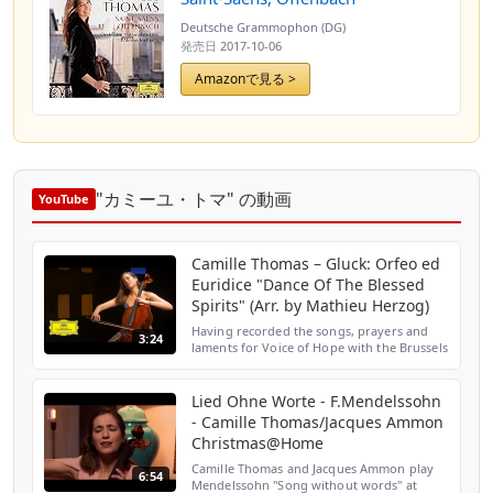
Deutsche Grammophon (DG)
発売日
2017-10-06
Amazonで見る >
"カミーユ・トマ" の動画
YouTube
Camille Thomas – Gluck: Orfeo ed
Euridice "Dance Of The Blessed
Spirits" (Arr. by Mathieu Herzog)
Having recorded the songs, prayers and
3:24
laments for Voice of Hope with the Brussels
Philharmonic under the direction of the
young French conductor, violist and
composer Mathieu H...
Lied Ohne Worte - F.Mendelssohn
- Camille Thomas/Jacques Ammon
Christmas@Home
Camille Thomas and Jacques Ammon play
6:54
Mendelssohn "Song without words" at