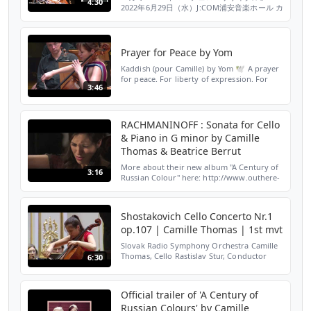
4:30
2022年6月29日（水）J:COM浦安音楽ホール カ
ミーユ・トマ チェロ（ストラディヴァリウス
1730年製チェロ「フォイアマン」被貸与者）
萩原麻未 ピアノ "Camille Thomas Cello
Recital" 29 June 2022 in Urayasu, Chiba
Prayer for Peace by Yom
Cello: Camille ...
Kaddish (pour Camille) by Yom 🕊 A prayer
for peace. For liberty of expression. For
3:46
human rights. For freedom. #MahsaAmini,
#HadisNajafi #NikaShakarami
#SarinaEsmaeilzadeh #Iran
RACHMANINOFF : Sonata for Cello
& Piano in G minor by Camille
Thomas & Beatrice Berrut
More about their new album "A Century of
3:16
Russian Colour" here: http://www.outhere-
music.com/en/albums/a-century-of-russian-
colours-fug-712 Excerpt : Les Salons de
Musique - ARTE...
Shostakovich Cello Concerto Nr.1
op.107 | Camille Thomas | 1st mvt
Slovak Radio Symphony Orchestra Camille
Thomas, Cello Rastislav Stur, Conductor
6:30
Final Round of the New Talent Competition
of the European Broadcasted Union, Slovak
Philharmonic ...
Official trailer of 'A Century of
Russian Colours' by Camille