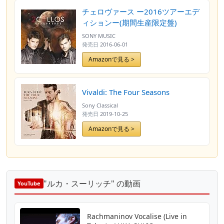
チェロヴァース ー2016ツアーエデ
ィションー(期間生産限定盤)
SONY MUSIC
発売日
2016-06-01
Amazonで見る >
Vivaldi: The Four Seasons
Sony Classical
発売日
2019-10-25
Amazonで見る >
"ルカ・スーリッチ" の動画
YouTube
Rachmaninov Vocalise (Live in