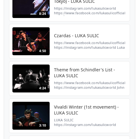
Tokyo) - LUKA SULIC
https://instagram.com/lukasulicworld
https://www.facebook.com/lukasulicofficial
8:24
Luka Šulić playing Vocalise by Sergei
Rachmaninov with the Tokyo Star
Orchestra Virtuoso. Suntory...
Czardas - LUKA SULIC
https://www.facebook.com/lukasulicofficial
https://instagram.com/lukasulicworld Luka
4:50
Šulić performing Czardas by Vittorio Monti
(arr. Valter Dešpalj) with the Zagreb Soloists
at...
Theme from Schindler's List -
LUKA SULIC
https://www.facebook.com/lukasulicofficial
https://instagram.com/lukasulicworld John
4:24
Williams: Theme from Schindler's List
Arranged for solo cello by Luka Šulić
Strings arrangem...
Vivaldi Winter (1st movement) -
LUKA SULIC
LUKA SULIC
https://instagram.com/lukasulicworld
3:10
https://www.facebook.com/lukasulicofficial