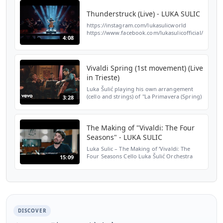
Thunderstruck (Live) - LUKA SULIC
https://instagram.com/lukasulicworld
https://www.facebook.com/lukasulicofficial/
4:08
Vivaldi Spring (1st movement) (Live
in Trieste)
Luka Šulić playing his own arrangement
(cello and strings) of "La Primavera (Spring)
3:28
Op. 8 No. 1 in D major - I. Allegro" by
Antonio Vivaldi. Get it here:
https://lukasulic.lnk....
The Making of "Vivaldi: The Four
Seasons" - LUKA SULIC
Luka Sulic – The Making of ‘Vivaldi: The
Four Seasons Cello Luka Šulić Orchestra
15:09
Archi dell'Accademia di Santa Cecilia
Director Maestro Luigi Piovano Music
Consultant Laurence L...
DISCOVER