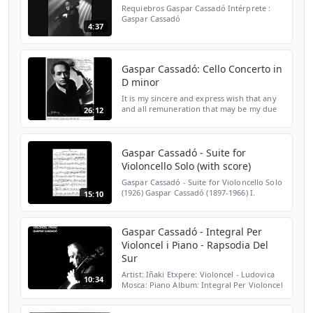
Requiebros Gaspar Cassadó Intérprete :
Gaspar Cassadó
4:37
Gaspar Cassadó: Cello Concerto in
D minor
It is my sincere and express wish that any
and all remuneration that may be my due
26:12
be instead directed towards all holders of
copyright. Gaspar Cassadó (1897-1966)
Cello Concert...
Gaspar Cassadó - Suite for
Violoncello Solo (with score)
Gaspar Cassadó - Suite for Violoncello Solo
(1926) Gaspar Cassadó (1897-1966) I.
15:10
"Preludio - Fantasia" Andante 00:04 II.
"Sardana (Danza)" Allegro giusto 05:27 III.
"Intermezz...
Gaspar Cassadó - Integral Per
Violoncel i Piano - Rapsodia Del
Sur
Artist: Iñaki Etxpere: Violoncel - Ludovica
10:34
Mosca: Piano Album: Integral Per Violoncel
i Piano Track: Rapsodia Del Sur Composer:
Gaspar Cassadó Castellano Gaspar