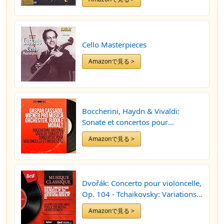
Cello Masterpieces
Amazonで見る >
Boccherini, Haydn & Vivaldi:
Sonate et concertos pour
violoncelle et orchestre (Mono
Amazonで見る >
Version)
Dvořák: Concerto pour violoncelle,
Op. 104 - Tchaikovsky: Variations
sur un thème rococo, Op. 33
Amazonで見る >
(Mono Version)