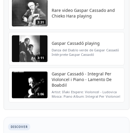
Cassadó nació e...
Rare video Gaspar Cassado and
Chieko Hara playing
3:31
Gaspar Cassadó playing
Danza del Diablo verde de Gaspar Cassadó
Intérprete Gaspar Cassadó
3:11
Gaspar Cassadó - Integral Per
Violoncel i Piano - Lamento De
Boabdil
Artist: Iñaki Etxpere: Violoncel - Ludovica
5:06
Mosca: Piano Album: Integral Per Violoncel
i Piano Track: Lamento De Boabdil
Composer: Gaspar Cassadó Castellano
Gaspar Cassadó nació...
DISCOVER