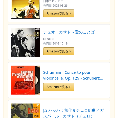
日本コロムビア
発売日
2003-03-26
Amazonで見る >
デュオ・カサド～愛のことば
DENON
発売日
2016-10-19
Amazonで見る >
Schumann: Concerto pour
violoncelle, Op. 129 - Schubert:
Sonate pour arpeggione, D. 821
Amazonで見る >
(Mono Version)
J.S.バッハ：無伴奏チェロ組曲／ガ
スパール・カサド（チェロ）