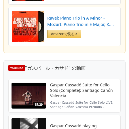
Ravel: Piano Trio in A Minor -
Mozart: Piano Trio in E Major, K.
542 (Stereo Version)
Amazonで見る >
"ガスパール・カサド" の動画
YouTube
Gaspar Cassadó Suite for Cello
Solo (Complete): Santiago Cañón
Valencia
Gaspar Cassadó Suite for Cello Solo LIVE:
15:29
Santiago Cañon Valencia Preludio -
Fantasia Sardana (danza) Intermezzo e
danza finale Luis Angel Arango Hall Like
Santiago Cañon Valenc...
Gaspar Cassadó playing