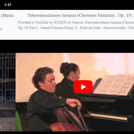
3:43
 (Maria
Tsheremissilainen fantasia (Cheremis Fantasia) , Op. 19: 
Provided to YouTube by NAXOS of America Tsheremissilainen fantasia (Cheremis
Op. 19: Part I · Samuli Peltonen Klami, U.: Kalevala Suite / Aurora borealis / Cher
si