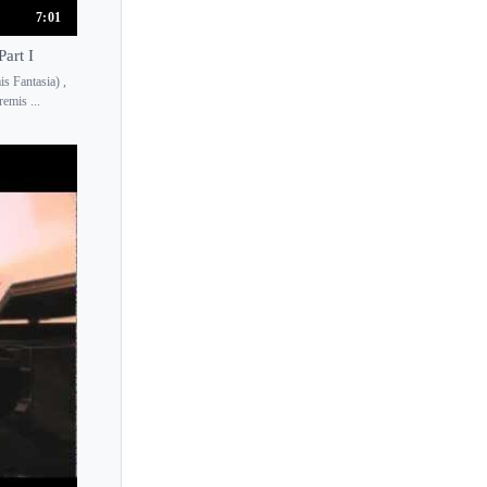
7:01
Part I
 Fantasia) ,
emis ...