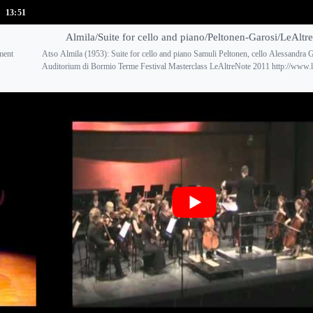
13:51
Almila/Suite for cello and piano/Peltonen-Garosi/LeAltr
ment
Atso Almila (1953): Suite for cello and piano Samuli Peltonen, cello Alessandra G
Auditorium di Bormio Terme Festival Masterclass LeAltreNote 2011 http://www.lea