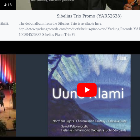
4:18
Sibelius Trio Promo (YAR52638)
ähälä,
The debut album from the Sibelius Trio is available here:
http://www.yarlungrecords.com/product/sibelius-piano-trio/ Yarlung Records Y
190394526382 Sibelius Piano Trio Fi...