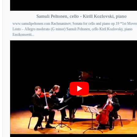
Samuli Peltonen, cello - Kirill Kozlovski, piano
www.samulipeltonen.com Rachmaninov, Sonata for cello and piano op.19 *1st Move
Lento – Allegro moderato (G minor) Samuli Peltonen, cello Kiril Kozlovsky, piano
Ensikonsertti...