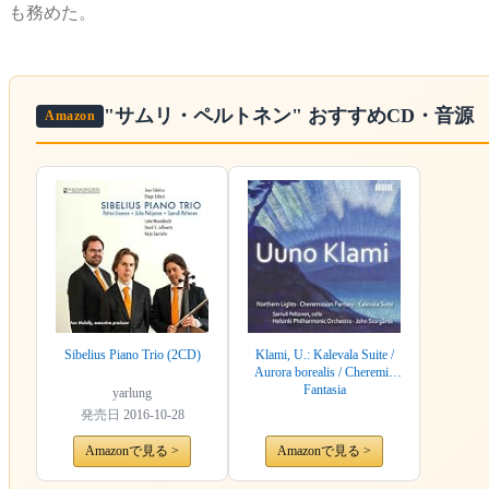
も務めた。
"サムリ・ペルトネン"
おすすめCD・音源
Amazon
Sibelius Piano Trio (2CD)
Klami, U.: Kalevala Suite /
Aurora borealis / Cheremis
Fantasia
yarlung
発売日
2016-10-28
Amazonで見る >
Amazonで見る >