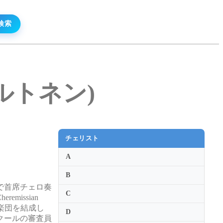
・ペルトネン)
チェリスト
A
B
で首席チェロ奏
C
issian
楽団を結成し
D
クールの審査員