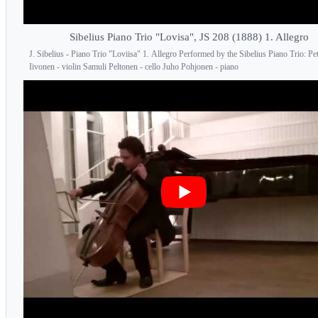
Sibelius Piano Trio "Lovisa", JS 208 (1888) 1. Allegro
J. Sibelius - Piano Trio "Loviisa" 1. Allegro Performed by the Sibelius Piano Trio: Pet
Iivonen - violin Samuli Peltonen - cello Juho Pohjonen - piano