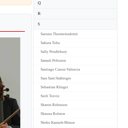
Q
R
S
Saeunn Thorsteinsdottir
Sakura Toba
Sally Pendlebury
Samuli Peltonen
Santiago Canon-Valencia
Sara Sant'Ambrogio
Sebastian Klinger
Seeli Toivio
Sharon Robinson
Shauna Rolston
Sheku Kanneh-Mason