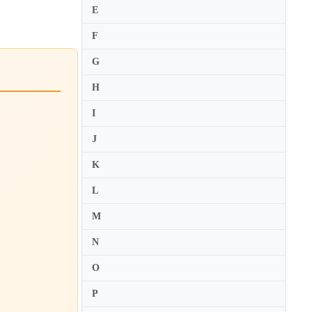
E
F
G
H
I
J
K
L
M
N
O
P