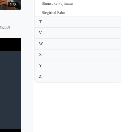
Shunsuke Fujimura
5:33
Siegfried Palm
Silvia Chiesa
T
AR52638
Sol Gabetta
V
Sonia Wieder-Atherton
W
Steven Doane
X
Steven Isserlis
Y
Stjepan Hauser
Z
Sumiko Kurata
Sumire Kudo
Suren Bagratuni
Susanne Beer
Suzanne Ramon
Sybil Shanahan