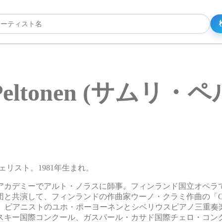
i Peltonen (サムリ
性チェリスト。1981年生まれ。
アカデミーでアルト・ノラスに師事。フィンランド国立オペラ
共演して、フィンランドの作曲家ウーノ・クラミ作曲の「Cherem
ネン、ピアニストのユホ・ポーヨーネンとシベリウスピアノ三重奏
スキー国際コンクール、ガスパール・カサド国際チェロ・コン