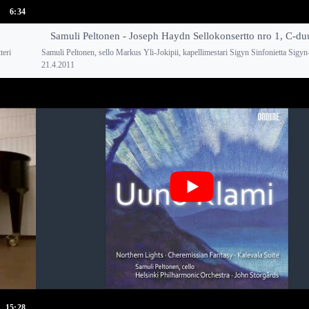
6:34
Samuli Peltonen - Joseph Haydn Sellokonsertto nro 1, C-duu
teri
Samuli Peltonen, sello Markus Yli-Jokipii, kapellimestari Sigyn Sinfonietta Sigyn-
21.4.2011
15:28