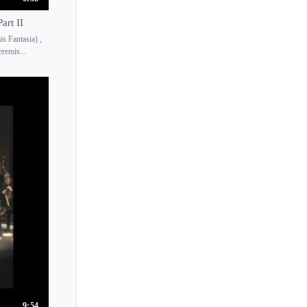
art II
 Fantasia) ,
eremis...
9:54