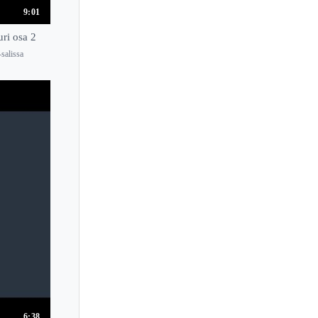
9:01
ri osa 2
salissa
6:38