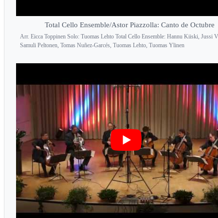
Total Cello Ensemble/Astor Piazzolla: Canto de Octubre
Arr. Eicca Toppinen Solo: Tuomas Lehto Total Cello Ensemble: Hannu Kiiski, Jussi V
Samuli Peltonen, Tomas Nuñez-Garcés, Tuomas Lehto, Tuomas Ylinen