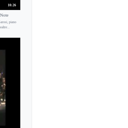
10:26
eNote
arosi, piano
ltre...