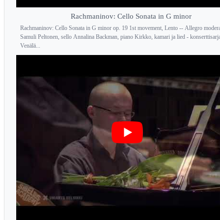
Rachmaninov: Cello Sonata in G minor
Rachmaninov: Cello Sonata in G minor op. 19 1st movement, Lento -- Allegro moder
Samuli Peltonen, sello Annalina Backman, piano Kirkko, kamari ja lied - konserttisarj
Venälä...