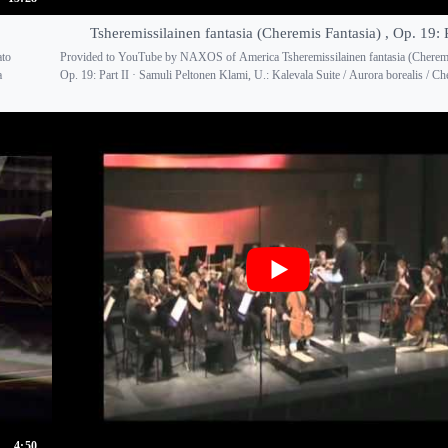
Tsheremissilainen fantasia (Cheremis Fantasia) , Op. 19: P
ato
Provided to YouTube by NAXOS of America Tsheremissilainen fantasia (Cheremis
a
Op. 19: Part II · Samuli Peltonen Klami, U.: Kalevala Suite / Aurora borealis / Ch
4:50