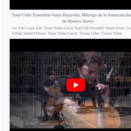
Total Cello Ensemble/Astor Piazzolla: Milonga de la Anunciación
de Buenos Aires)
Arr. Peter Grans Solo: Tomas Nuñez-Garcés Total Cello Ensemble: Hannu Kiiski, Jus
Vähälä, Samuli Peltonen, Tomas Nuñez-Garcés, Tuomas Lehto, Tuomas Ylinen