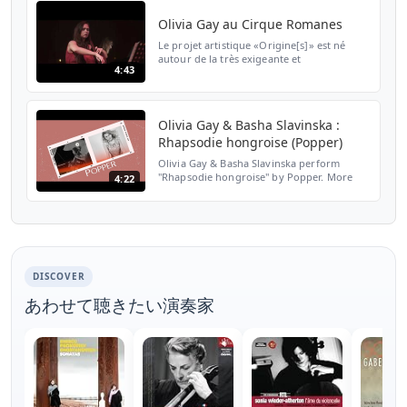
Olivia Gay au Cirque Romanes
Le projet artistique «Origine[s]» est né
autour de la très exigeante et
4:43
monumentale Sonate pour violoncelle seul
de Kodály. Chef d’oeuvre absolu du
répertoire, elle est réputée ...
Olivia Gay & Basha Slavinska :
Rhapsodie hongroise (Popper)
Olivia Gay & Basha Slavinska perform
"Rhapsodie hongroise" by Popper. More
4:22
information: http://www.olivia-gay.com​
Follow Olivia on social media: instagram:
http://www.instagram...
DISCOVER
あわせて聴きたい演奏家