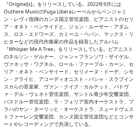
『Origine[s]』をリリースしている。2022年9月には
Outhere MusicのFuga Liberaレーベルからベンジャミ
ン・レヴィ指揮のカンヌ国立管弦楽団、ピアニストのセリ
ア・オネト・ベンサイドと、ジョン・ルーサー・アダム
ス、ロス・エドワーズ、カミーユ・ペパン、マックス・リ
ヒターなどの現代作曲家の作品を録音したアルバム
『Whisper Me A Tree』をリリースしている。ピアニスト
のネルソン・ゲルナー、ジャン＝フランソワ・ザイゲル、
ヴァネッサ・ワグネル、ロール・ファーブル・カーン、セ
リア・オネト・ベンサイード、セリメーヌ・ドーデ、シモ
ン・グライヒ、アコーディオニスト・バシャ・スラブイン
スカらの音楽家、ヴァン・クイク・カルテット、パドヴ
ァ・デル・ヴェネト管弦楽団、サントル青少年交響楽団、
パスドルー管弦楽団、ラ・フォリア室内オーケストラ、プ
ラハのヤン・ターリッヒ・オーケストラ、スュードヴェス
トファーレン交響楽団、カンヌ国立管弦楽団などとコンサ
ートやレコーディングで共演している。