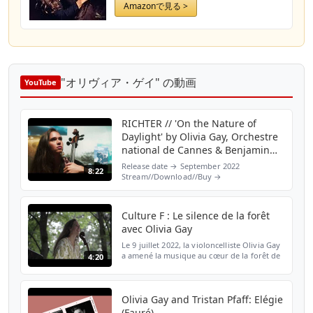
Amazonで見る >
"オリヴィア・ゲイ" の動画
YouTube
RICHTER // 'On the Nature of
Daylight' by Olivia Gay, Orchestre
national de Cannes & Benjamin
Levy
Release date → September 2022
8:22
Stream//Download//Buy →
https://lnk.to/WhisperMeATreeID Video by
le philtre The forest has always been an
important place for Olivia Gay. She
Culture F : Le silence de la forêt
wande...
avec Olivia Gay
Le 9 juillet 2022, la violoncelliste Olivia Gay
a amené la musique au cœur de la forêt de
4:20
la Grange en Essonne dans le cadre du
festival "Branche et Ciné", organisé par
l'Office...
Olivia Gay and Tristan Pfaff: Elégie
(Fauré)