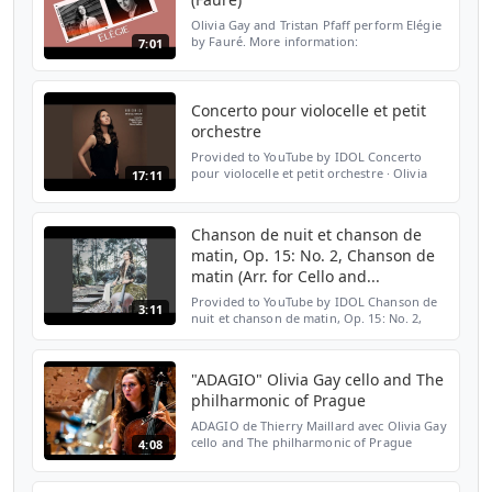
Olivia Gay and Tristan Pfaff perform Elégie
by Fauré. More information:
7:01
http://www.olivia-gay.com​ Follow Olivia on
social media: instagram:
http://www.instagram.com/oliviagayce...
Concerto pour violocelle et petit
orchestre
Provided to YouTube by IDOL Concerto
pour violocelle et petit orchestre · Olivia
17:11
Gay · Orchestre Pasdeloup · Wolfgang
Doerner Horizon (s) ℗ Ilona Records
Released on: 2018-02-02...
Chanson de nuit et chanson de
matin, Op. 15: No. 2, Chanson de
matin (Arr. for Cello and...
Provided to YouTube by IDOL Chanson de
3:11
nuit et chanson de matin, Op. 15: No. 2,
Chanson de matin (Arr. for Cello and
Orchestra by Robin Melchior) · Olivia Gay ·
Orchestre nation...
"ADAGIO" Olivia Gay cello and The
philharmonic of Prague
ADAGIO de Thierry Maillard avec Olivia Gay
cello and The philharmonic of Prague
4:08
"recording 2015"