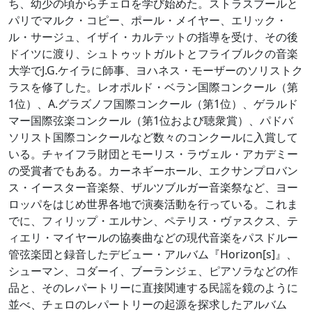
ち、幼少の頃からチェロを学び始めた。ストラスブールと
パリでマルク・コピー、ポール・メイヤー、エリック・
ル・サージュ、イザイ・カルテットの指導を受け、その後
ドイツに渡り、シュトゥットガルトとフライブルクの音楽
大学でJ.G.ケイラに師事、ヨハネス・モーザーのソリストク
ラスを修了した。レオポルド・ベラン国際コンクール（第
1位）、A.グラズノフ国際コンクール（第1位）、ゲラルド
マー国際弦楽コンクール（第1位および聴衆賞）、パドバ
ソリスト国際コンクールなど数々のコンクールに入賞して
いる。チャイフラ財団とモーリス・ラヴェル・アカデミー
の受賞者でもある。カーネギーホール、エクサンプロバン
ス・イースター音楽祭、ザルツブルガー音楽祭など、ヨー
ロッパをはじめ世界各地で演奏活動を行っている。これま
でに、フィリップ・エルサン、ペテリス・ヴァスクス、テ
ィエリ・マイヤールの協奏曲などの現代音楽をパスドルー
管弦楽団と録音したデビュー・アルバム『Horizon[s]』、
シューマン、コダーイ、ブーランジェ、ピアソラなどの作
品と、そのレパートリーに直接関連する民謡を鏡のように
並べ、チェロのレパートリーの起源を探求したアルバム