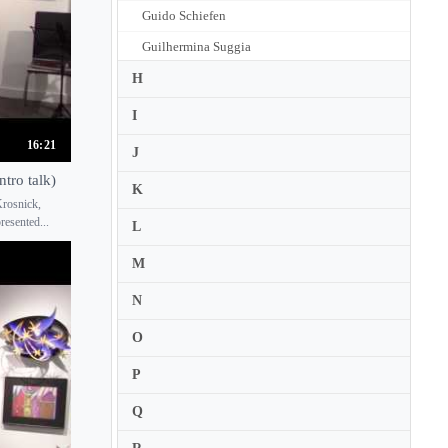
Guido Schiefen
Guilhermina Suggia
Gustavo Tavares
H
Gwen Krosnick
I
16:21
J
tro talk)
K
Krosnick,
resented...
L
M
N
O
P
Q