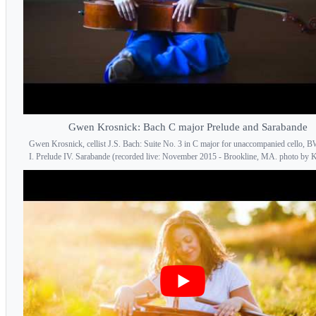
Gwen Krosnick: Bach C major Prelude and Sarabande
Gwen Krosnick, cellist J.S. Bach: Suite No. 3 in C major for unaccompanied cello,
I. Prelude IV. Sarabande (recorded live: November 2015 - Brookline, MA. photo by Ka