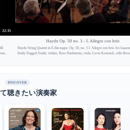
22:35
Haydn Op. 50 no. 3 - I. Allegro con brio
III.
Haydn String Quartet in E-flat major, Op. 50, no. 3 I. Allegro con brio Ari Isaa
ton...
Emily Daggett Smith, violins; Rose Hashimoto, viola; Gwen Krosnick, cello Recor
DISCOVER
て聴きたい演奏家