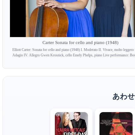
Carter Sonata for cello and piano (1948)
Elliott Carter: Sonata for cello and piano (1948) I. Moderato II. Vivace, molto leggero 
Adagio IV. Allegro Gwen Krosnick, cello Emely Phelps, piano Live performance: Bos
あわせ