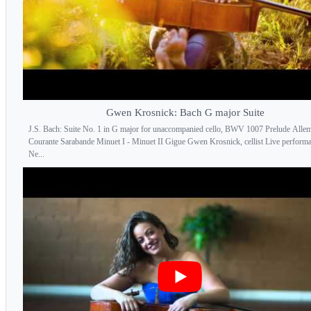
Gwen Krosnick: Bach G major Suite
J.S. Bach: Suite No. 1 in G major for unaccompanied cello, BWV 1007 Prelude Alle
Courante Sarabande Minuet I - Minuet II Gigue Gwen Krosnick, cellist Live performa
Ne...