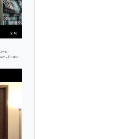
5:40
e Gwen
ory - Boston,