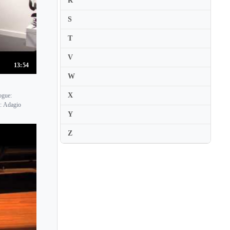
R
S
T
V
13:54
W
X
ogue:
e: Adagio
Y
Z