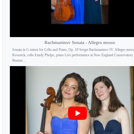
Rachmaninov Sonata - Allegro mosso
Sonata in G minor for Cello and Piano, Op. 19 Sergei Rachmaninov IV. Allegro mo
Krosnick, cello Emely Phelps, piano Live performance at New England Conservatory 
Boston...