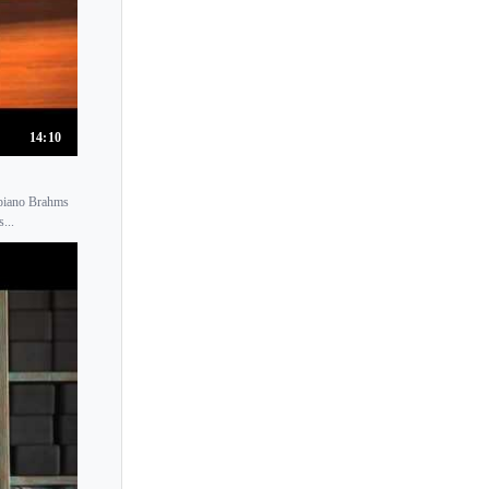
14:10
 piano Brahms
...