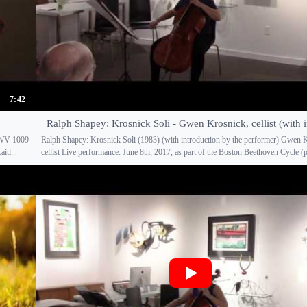
7:42
Ralph Shapey: Krosnick Soli - Gwen Krosnick, cellist (with in
 BWV 1009
Ralph Shapey: Krosnick Soli (1983) (with introduction by the performer) Gwen 
itl...
cellist Live performance: June 8th, 2017, as part of the Boston Beethoven Cycle (p