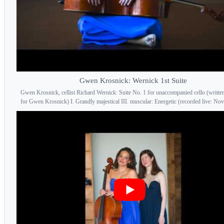
Gwen Krosnick: Wernick 1st Suite
Gwen Krosnick, cellist Richard Wernick: Suite No. 1 for unaccompanied cello (writte
for Gwen Krosnick) I. Grandly majestical III. muscular: Energetic (recorded live: Nov