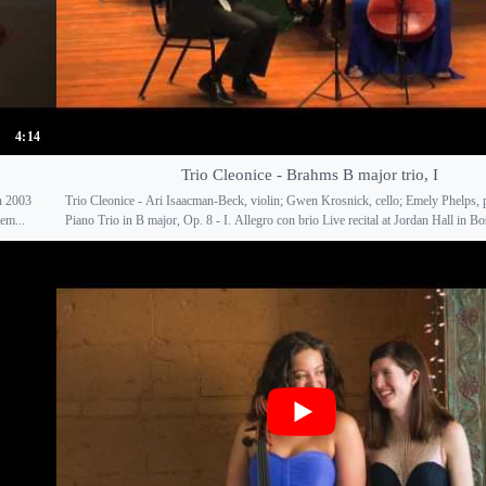
4:14
Trio Cleonice - Brahms B major trio, I
n 2003
Trio Cleonice - Ari Isaacman-Beck, violin; Gwen Krosnick, cello; Emely Phelps,
em...
Piano Trio in B major, Op. 8 - I. Allegro con brio Live recital at Jordan Hall in Bos