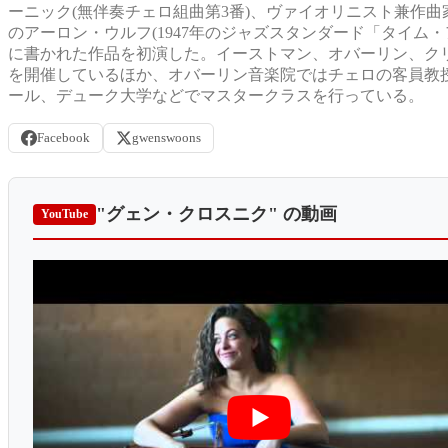
ーニック(無伴奏チェロ組曲第3番)、ヴァイオリニスト兼作
のアーロン・ウルフ(1947年のジャズスタンダード「タイム
に書かれた作品を初演した。イーストマン、オバーリン、ク
を開催しているほか、オバーリン音楽院ではチェロの客員教
ール、デューク大学などでマスタークラスを行っている。
Facebook
gwenswoons
"グェン・クロスニク"
の動画
YouTube