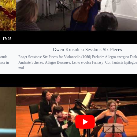
17:05
Gwen Krosnick: Sessions Six Pieces
mande
Roger Sessions: Six Pieces for Violoncello (1966) Prelude: Allegro energico Dial
nce in
Andante Scherzo: Allegro Berceuse: Lento e dolce Fantasy: Con fantasia Epilogu
mol...