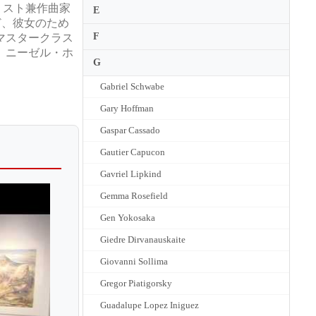
リスト兼作曲家
E
ど、彼女のため
F
マスタークラス
、ニーゼル・ホ
G
Gabriel Schwabe
Gary Hoffman
Gaspar Cassado
Gautier Capucon
Gavriel Lipkind
Gemma Rosefield
Gen Yokosaka
Giedre Dirvanauskaite
Giovanni Sollima
Gregor Piatigorsky
Guadalupe Lopez Iniguez