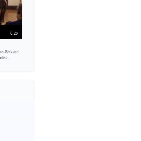
6:20
cman-Beck and
ded ...