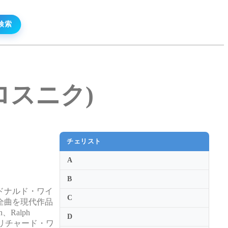
クロスニク)
チェリスト
A
B
ドナルド・ワイ
C
全曲を現代作品
、Ralph
D
している。リチャード・ワ