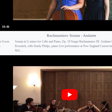
10:46
Rachmaninov Sonata - Andante
sso Gwen
Sonata in G minor for Cello and Piano, Op. 19 Sergei Rachmaninov III. Andant
-
Krosnick, cello Emely Phelps, piano Live performance at New England Conservat
MA ...