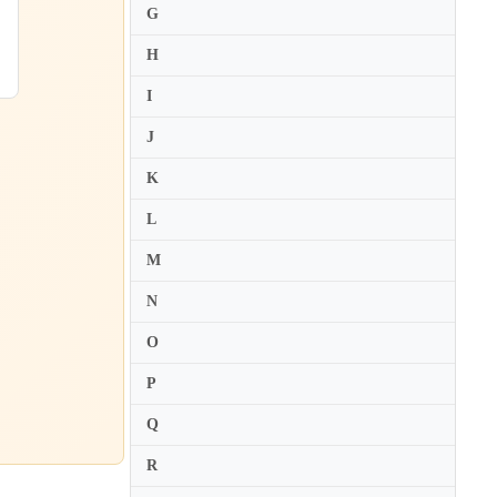
G
H
I
J
K
L
M
N
O
P
Q
R