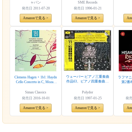
ャパン
SME Records
発売日
2011-07-20
発売日
1996-01-21
Amazonで見る >
Amazonで見る >
Am
ウェーバー:ピアノ三重奏曲
Clemens Hagen + 1b1: Haydn
ラフマニ
作品63、ピアノ四重奏曲作
Cello Concerto in C, Mozart
第2番
品8
Sinfonia Concertante
Simax Classics
Polydor
発売日
2016-10-01
発売日
1997-01-25
発
Amazonで見る >
Amazonで見る >
Am