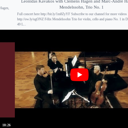
Leonidas Kavakos with Clemens Hagen and Marc-André Ha
Mendelssohn, Trio No. 1
 Hagen,
Full concert here http://bit.ly/1m8ZyYF Subscribe to our channel for more videos
http://ow.ly/ugONZ Félix Mendelssohn Trio for violin, cello and piano No. 1 in 
49 L...
10:26