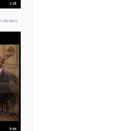
1:28
cello that is
9:04