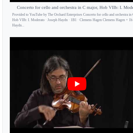
Concerto for cello and orchestra in C major, Hob VIIb: I. Mod
Provided to YouTube by The Orchard Enterprises Concerto for cello and orchestra in 
Hob VIIb: I. Moderato · Joseph Haydn · 1B1 · Clemens Hagen Clemens Hagen + 1b
Haydn...