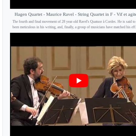
Hagen Quartet - Maurice Ravel - String Quartet in F - Vif et agit
The fourth and final movement of 28 year-old Ravel's Quatuor à Cordes. He is said to
been meticulous in his writing, and, finally, a group of musicians have matched his eff.