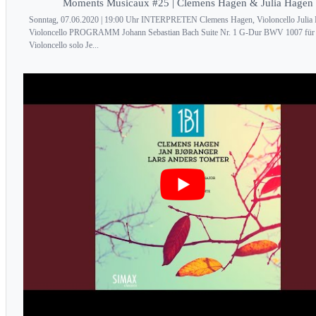
Moments Musicaux #25 | Clemens Hagen & Julia Hagen
Sonntag, 07.06.2020 | 19:00 Uhr INTERPRETEN Clemens Hagen, Violoncello Julia
Violoncello PROGRAMM Johann Sebastian Bach Suite Nr. 1 G-Dur BWV 1007 für
Violoncello solo Je...