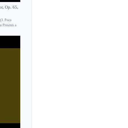
r, Op. 65,
(3. Poco
 Presents a