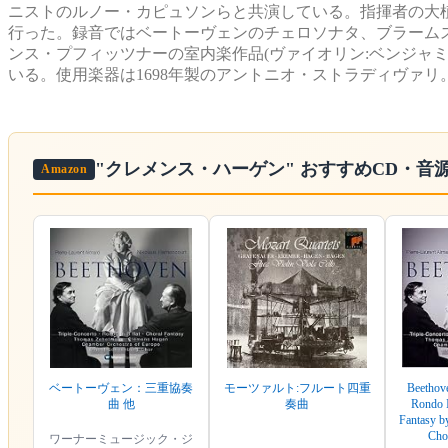
ニストのルノー・カピュソンらと共演している。指揮者の大
行った。録音ではベートーヴェンのチェロソナタ、ブラームス
ンス・プフィッツナーの室内楽作品(ヴァイオリン:ベンジャ
いる。使用楽器は1698年製のアントニオ・ストラディヴァリ
"クレメンス・ハーゲン"
おすすめCD・音
Amazon
ベートーヴェン：三重協奏
モーツァルト:フルート四重
Beethove
曲 他
奏曲
Rondo I
Fantasy b
Cho
ワーナーミュージック・ジ