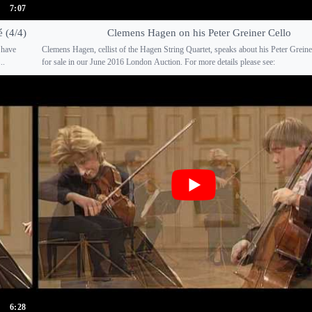
7:07
é (4/4)
Clemens Hagen on his Peter Greiner Cello
 have
Clemens Hagen, cellist of the Hagen String Quartet, speaks about his Peter Greiner 
..
for sale in our June 2016 London Auction. For more details please see:
6:28