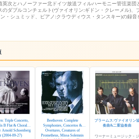
植英次とハノーファー北ドイツ放送フィルハーモニー管弦楽団
のダブルコンチェルト(ヴァイオリン:ギドン・クレーメル)、
ミン・シュミッド、ピアノ:クラウディウス・タンスキー)の録音
。
源
n: Triple Concerto,
Beethoven: Complete
ブラームス:ヴァイオリン
n B Flat & Choral
Symphonies, Concertos &
奏曲&二重協奏曲
y Arnold Schoenberg
Overtures, Creatures of
r (2004-09-27)
Prometheus, Missa Solemnis
ワーナーミュージック・