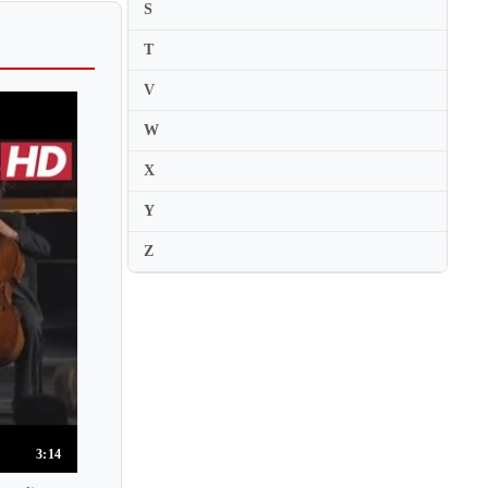
S
T
V
W
X
Y
Z
3:14