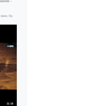
melin -
D minor, Op.
11:16