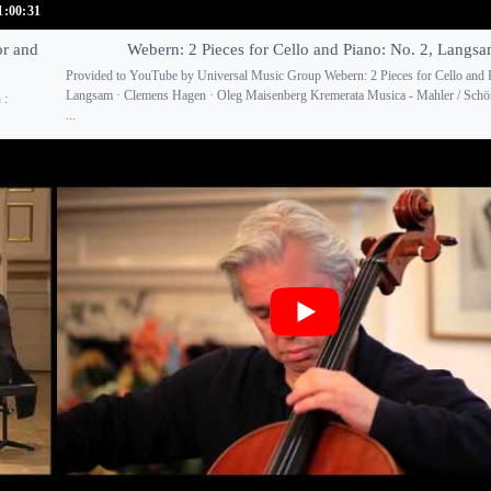
1:00:31
or and
Webern: 2 Pieces for Cello and Piano: No. 2, Langs
Provided to YouTube by Universal Music Group Webern: 2 Pieces for Cello and P
Langsam · Clemens Hagen · Oleg Maisenberg Kremerata Musica - Mahler / Schö
 :
...