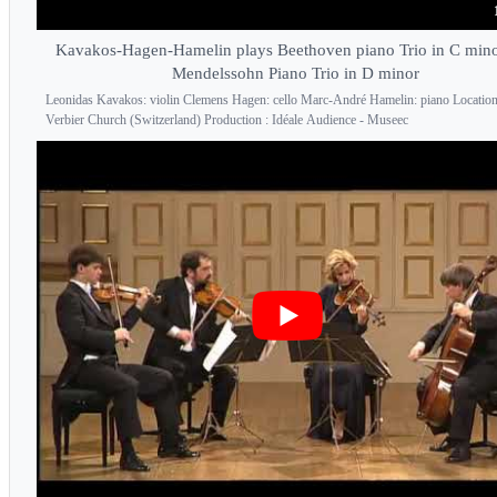
Kavakos-Hagen-Hamelin plays Beethoven piano Trio in C min
Mendelssohn Piano Trio in D minor
Leonidas Kavakos: violin Clemens Hagen: cello Marc-André Hamelin: piano Location
Verbier Church (Switzerland) Production : Idéale Audience - Museec