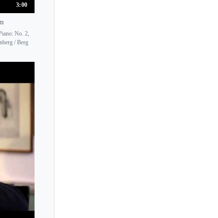
3:00
am
iano: No. 2,
nberg / Berg