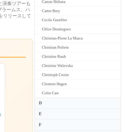
Canon Shibata
と演奏ツアーも
ブラームス、ハ
Carter Brey
をリリースして
Cecile Gruebler
Chloe Dominguez
Christian-Pierre La Marca
Christian Poltera
Christine Rauh
Christine Walevska
Christoph Croise
Clemens Hagen
Colin Carr
D
E
協
F
ジ