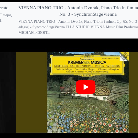
erato
VIENNA PIANO TRIO - Antonín Dvorák, Piano Trio in f mino
No. 3 - SynchronStageVienna
C major,
1:
VIENNA PIANO TRIO - Antonín Dvorák, Piano Trio in f minor, Op. 65, No. 3 
adagio) - SynchronStageVienna ELLA STUDIO VIENNA Music Film Production
MICHAEL CROIT...