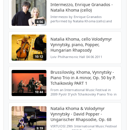
Natalia Kho...
Intermezzo, Enrique Granados -
Natalia Khoma (cello)
Intermezzo by Enrique Granados
performed by Natalia Khoma (cello) and
4:56
Volodymyr Vynnytsky (piano)
Natalia Khoma, cello Volodymyr
Vynnytsky, piano, Popper,
Hungarian Rhapsody
10:12
Lviv Philharmonic Hall 04 06 2011
Brussilovsky, Khoma, Vynnytsky -
Piano Trio in A minor, Op. 50 by P.
Tchaikovsky PART 1
From an International Music Festival in
10:44
2009 Pyotr Il'yich Tchaikovsky Piano Trio in
A minor, Op. 50 I. Pezzo elegiaco: Moderato
assai Allegro giusto In tempo molto
sostenuto An...
Natalia Khoma & Volodymyr
Vynnytsky - David Popper -
Ungarischer Rhapsodie, Op. 68
VIRTUOSI 29th International Music Festival
9:19