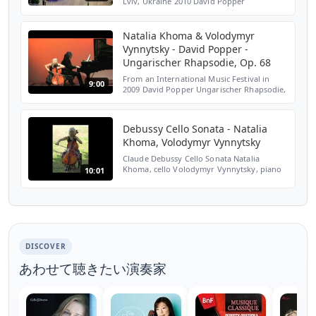
Lviv, Ukraine 2010 David Popper
Ungarischer Rhapsodie, Op. 68 Natalia
Khoma - cello Volodymyr Vynnytsky - piano
http://www.nataliakhom...
Natalia Khoma & Volodymyr
Vynnytsky - David Popper -
Ungarischer Rhapsodie, Op. 68
From an International Music Festival in
9:00
2009 David Popper Ungarischer Rhapsodie,
Op. 68 Natalia Khoma - cello Volodymyr
Vynnytsky - piano
http://www.nataliakhoma.com/
Debussy Cello Sonata - Natalia
Khoma, Volodymyr Vynnytsky
Claude Debussy Cello Sonata Natalia
Khoma, cello Volodymyr Vynnytsky, piano
10:01
I. Prologue: Lent, sostenuto e molto
risoluto II. Sérénade: Modérément animé
III. Finale: Animé, lége...
DISCOVER
あわせて聴きたい演奏家