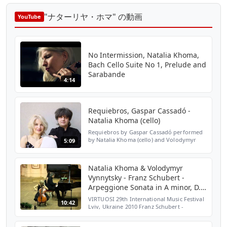
"ナターリヤ・ホマ" の動画
YouTube
No Intermission, Natalia Khoma,
Bach Cello Suite No 1, Prelude and
Sarabande
4:14
Requiebros, Gaspar Cassadó -
Natalia Khoma (cello)
Requiebros by Gaspar Cassadó performed
by Natalia Khoma (cello) and Volodymyr
5:09
Vynnytsky (piano).
Natalia Khoma & Volodymyr
Vynnytsky - Franz Schubert -
Arpeggione Sonata in A minor, D.
821 - PART 1
VIRTUOSI 29th International Music Festival
10:42
Lviv, Ukraine 2010 Franz Schubert -
Arpeggione Sonata in A minor, D. 821 I -
Allegro moderato II - Adagio III - Allegretto