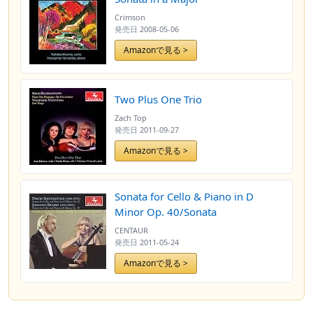
Crimson
発売日
2008-05-06
Amazonで見る >
Two Plus One Trio
Zach Top
発売日
2011-09-27
Amazonで見る >
Sonata for Cello & Piano in D
Minor Op. 40/Sonata
CENTAUR
発売日
2011-05-24
Amazonで見る >