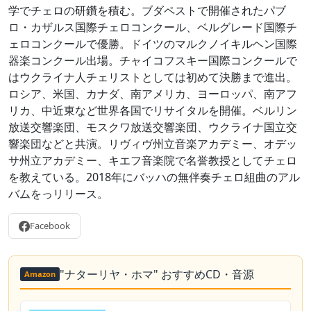
学でチェロの研鑽を積む。ブダペストで開催されたパブ
ロ・カザルス国際チェロコンクール、ベルグレード国際チ
ェロコンクールで優勝。ドイツのマルクノイキルヘン国際
器楽コンクール出場。チャイコフスキー国際コンクールで
はウクライナ人チェリストとしては初めて決勝まで進出。
ロシア、米国、カナダ、南アメリカ、ヨーロッパ、南アフ
リカ、中近東など世界各国でリサイタルを開催。ベルリン
放送交響楽団、モスクワ放送交響楽団、ウクライナ国立交
響楽団などと共演。リヴィヴ州立音楽アカデミー、オデッ
サ州立アカデミー、キエフ音楽院で名誉教授としてチェロ
を教えている。2018年にバッハの無伴奏チェロ組曲のアル
バムをっリリース。
Facebook
"ナターリヤ・ホマ" おすすめCD・音源
Amazon