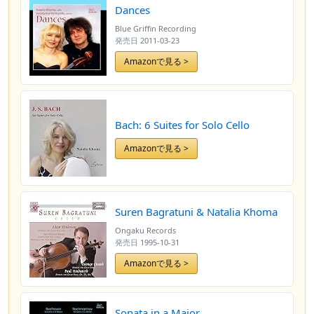
Dances
Blue Griffin Recording
発売日
2011-03-23
Amazonで見る >
Bach: 6 Suites for Solo Cello
Amazonで見る >
Suren Bagratuni & Natalia Khoma
Ongaku Records
発売日
1995-10-31
Amazonで見る >
Sonata in a Major