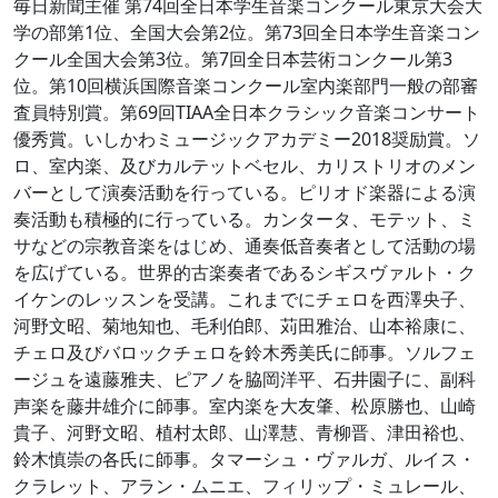
毎日新聞主催 第74回全日本学生音楽コンクール東京大会大
学の部第1位、全国大会第2位。第73回全日本学生音楽コン
クール全国大会第3位。第7回全日本芸術コンクール第3
位。第10回横浜国際音楽コンクール室内楽部門一般の部審
査員特別賞。第69回TIAA全日本クラシック音楽コンサート
優秀賞。いしかわミュージックアカデミー2018奨励賞。ソ
ロ、室内楽、及びカルテットベセル、カリストリオのメン
バーとして演奏活動を行っている。ピリオド楽器による演
奏活動も積極的に行っている。カンタータ、モテット、ミ
サなどの宗教音楽をはじめ、通奏低音奏者として活動の場
を広げている。世界的古楽奏者であるシギスヴァルト・ク
イケンのレッスンを受講。これまでにチェロを西澤央子、
河野文昭、菊地知也、毛利伯郎、苅田雅治、山本裕康に、
チェロ及びバロックチェロを鈴木秀美氏に師事。ソルフェ
ージュを遠藤雅夫、ピアノを脇岡洋平、石井園子に、副科
声楽を藤井雄介に師事。室内楽を大友肇、松原勝也、山崎
貴子、河野文昭、植村太郎、山澤慧、青柳晋、津田裕也、
鈴木慎崇の各氏に師事。タマーシュ・ヴァルガ、ルイス・
クラレット、アラン・ムニエ、フィリップ・ミュレール、