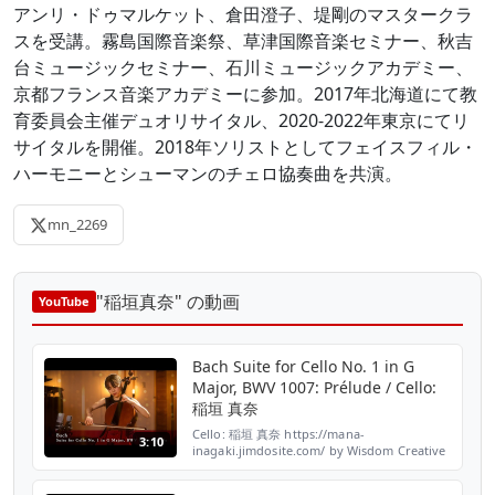
アンリ・ドゥマルケット、倉田澄子、堤剛のマスタークラ
スを受講。霧島国際音楽祭、草津国際音楽セミナー、秋吉
台ミュージックセミナー、石川ミュージックアカデミー、
京都フランス音楽アカデミーに参加。2017年北海道にて教
育委員会主催デュオリサイタル、2020-2022年東京にてリ
サイタルを開催。2018年ソリストとしてフェイスフィル・
ハーモニーとシューマンのチェロ協奏曲を共演。
mn_2269
"稲垣真奈" の動画
YouTube
Bach Suite for Cello No. 1 in G
Major, BWV 1007: Prélude / Cello:
稲垣 真奈
Cello: 稲垣 真奈 https://mana-
3:10
inagaki.jimdosite.com/ by Wisdom Creative