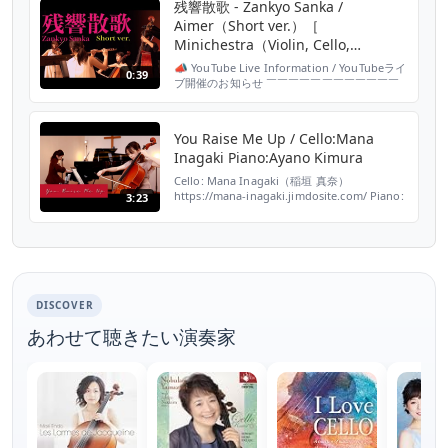
残響散歌 - Zankyo Sanka /
Aimer（Short ver.）［
Minichestra（Violin, Cello,
Contrabass, Flute, Piano）cover.］
📣 YouTube Live Information / YouTubeライ
0:39
ブ開催のお知らせ ￣￣￣￣￣￣￣￣￣￣￣￣
￣￣￣￣￣￣￣￣￣￣￣￣￣￣￣￣ YouTube
Live at 21:00 (JST) on Sunday, Nov. 27th,
2022！ We are playing the latest hot and
You Raise Me Up / Cello:Mana
popular an...
Inagaki Piano:Ayano Kimura
Cello: Mana Inagaki（稲垣 真奈）
https://mana-inagaki.jimdosite.com/ Piano:
3:23
Ayano Kimura（木村 彩乃） by Wisdom
Creative 平林明子 編曲 ピアノ・トリオフェ
スタ 楽譜より "私は切に主を待ち望んだ。主
は私に耳を傾け助けを求める叫びを聞いてくだ
さった。 滅びの...
DISCOVER
あわせて聴きたい演奏家