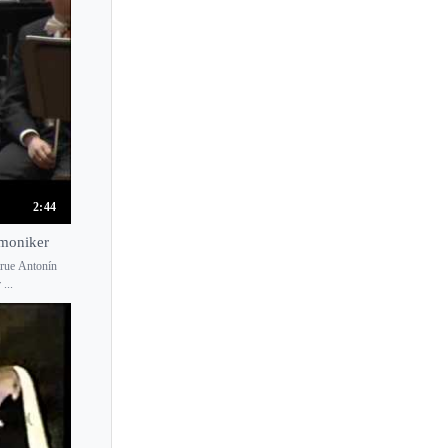
2:44
rmoniker
true Antonín
...