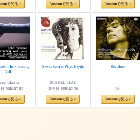
azonで見る >
Amazonで見る >
Amazonで見る >
ener: The Protecting
Steven Isserlis Plays Haydn
Revisions
Veil
rner Classics
RCA RED SEAL
売日
2006-07-03
発売日
1998-02-26
Bis
azonで見る >
Amazonで見る >
Amazonで見る >