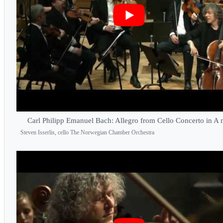
Carl Philipp Emanuel Bach: Allegro from Cello Concerto in A 
Steven Isserlis, cello The Norwegian Chamber Orchestra