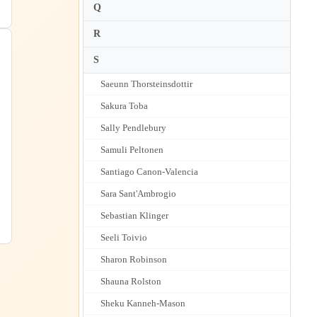
Q
R
S
Saeunn Thorsteinsdottir
Sakura Toba
Sally Pendlebury
Samuli Peltonen
Santiago Canon-Valencia
Sara Sant'Ambrogio
Sebastian Klinger
Seeli Toivio
Sharon Robinson
Shauna Rolston
Sheku Kanneh-Mason