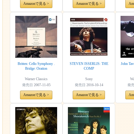
Amazonで見る >
Amazonで見る >
Am
Britten: Cello Symphony .
STEVEN ISSERLIS: THE
John Tav
Bridge: Oration
COMP
Warner Classics
Sony
Wa
発売日
2007-11-05
発売日
2016-10-14
発
Amazonで見る >
Amazonで見る >
Am