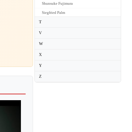
Shunsuke Fujimura
Siegfried Palm
Silvia Chiesa
T
Sol Gabetta
V
Sonia Wieder-Atherton
W
Steven Doane
X
Steven Isserlis
Y
Stjepan Hauser
Z
Sumiko Kurata
Sumire Kudo
Suren Bagratuni
Susanne Beer
Suzanne Ramon
Sybil Shanahan