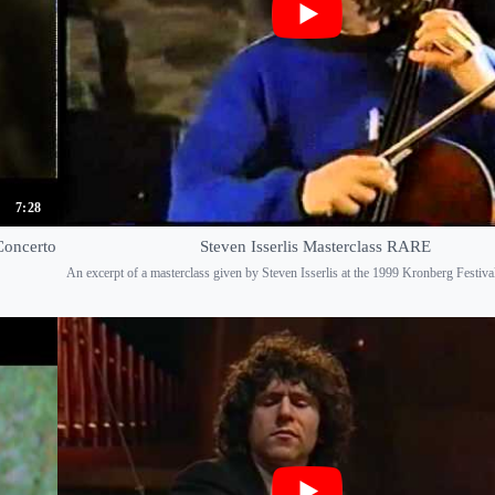
7:28
Concerto
Steven Isserlis Masterclass RARE
An excerpt of a masterclass given by Steven Isserlis at the 1999 Kronberg Festiva