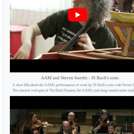
AAM and Steven Isserlis - JS Bach's sons
A short film about the AAM's performances of work by JS Bach's sons with Steven Is
The concerts were part of The Bach Dynasty, the AAM's year-long concert series explo