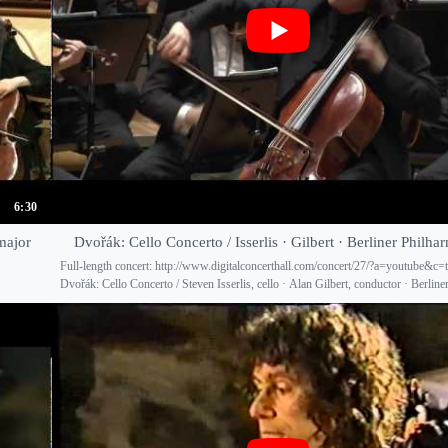
6:30
major
Dvořák: Cello Concerto / Isserlis · Gilbert · Berliner Philha
Full-length concert: http://www.digitalconcerthall.com/concert/27/?a=youtube&c=
Dvořák: Cello Concerto / Steven Isserlis, cello · Alan Gilbert, conductor · Berliner 