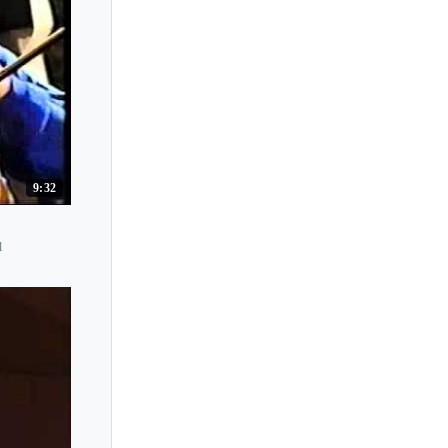
9:32
l