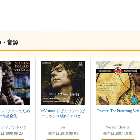
D・音源
ン : チェロのため
reVisions ドビュッシー (ビ
Tavener: The Protecting Veil
の作品全集
ーミッシュ編):チェロと管
弦楽のための組曲 他
(Debussy , Ravel , Prokofiev /
メディアジャパン
Bis
Warner Classics
Steven Isserlis) (SACD
売日
1998-09-23
発売日
2010-08-04
発売日
2007-10-01
Hybrid)