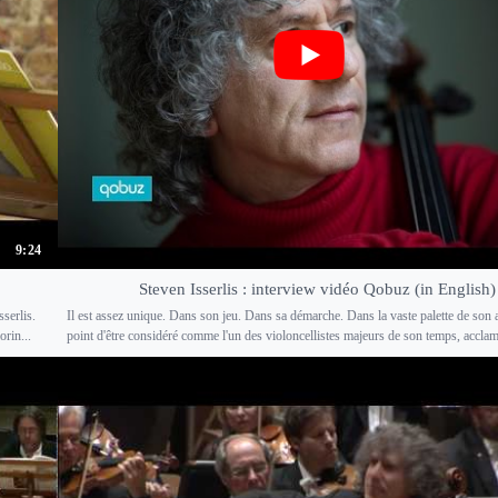
9:24
Steven Isserlis : interview vidéo Qobuz (in English)
serlis.
Il est assez unique. Dans son jeu. Dans sa démarche. Dans la vaste palette de son a
rin...
point d'être considéré comme l'un des violoncellistes majeurs de son temps, acclam