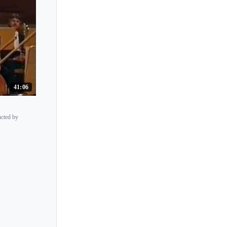
41:06
ucted by