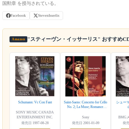
国勲章 を授与されている。
Facebook
StevenIsserlis
"スティーヴン・イッサーリス"
おすすめC
Amazon
Schumann: Vc Con Fant
Saint-Saens: Concerto for Cello
シューマ
No. 2; La Muse; Romance;
Cello Sonata No.2
SONY MUSIC CANADA
ENTERTAINMENT INC.
Sony
BMG
発売日
1997-08-28
発売日
2001-01-09
発