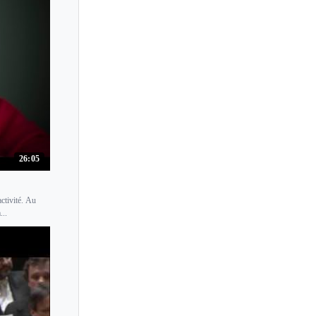
26:05
ctivité. Au
...