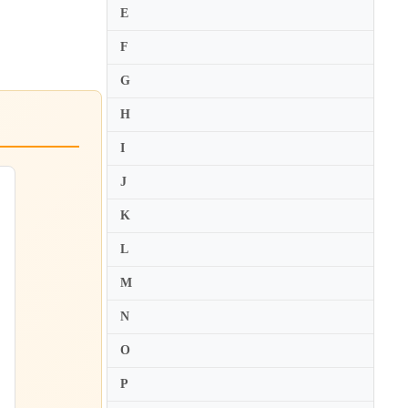
E
F
G
H
I
J
K
L
M
N
O
P