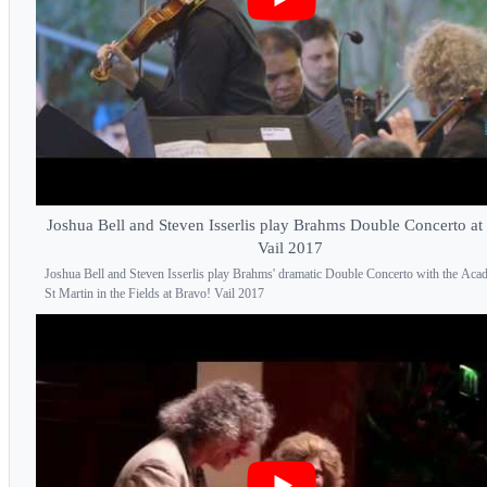
Joshua Bell and Steven Isserlis play Brahms Double Concerto at
Vail 2017
Joshua Bell and Steven Isserlis play Brahms' dramatic Double Concerto with the Aca
St Martin in the Fields at Bravo! Vail 2017