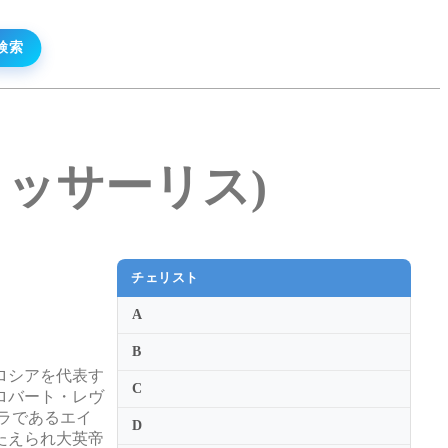
ン・イッサーリス)
チェリスト
A
B
ロシアを代表す
C
ロバート・レヴ
ラであるエイ
D
たえられ大英帝