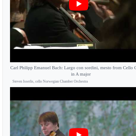
Carl Philipp Emanuel Bach: Largo con sordini, mesto from Cello 
in A major
Steven Isserlis, cello Norwegian Chamber Orchestra