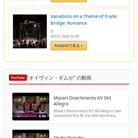
Variations on a Theme of Frank
Bridge: Romance
2l
発売日
2020-12-09
Amazonで見る >
"オイヴィン・ギムセ" の動画
YouTube
Mozart Divertimento KV 563
Allegro
Mozart Divertimento KV 563 Allegro ( last
movement) W.A.M. trio Atle Sponberg
6:44
Violin Martin Stegner Viola Øyvind Gimse
Violoncello Live at Røros 2019
www.wamtrio.com ©M.Stegner ...
Otoño Porteño