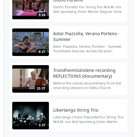
Otoño Porteño For String Trio W.A.M. trio
Atle Sponberg Violin Martin Stegner Viola
5:24
Øyvind Gimse Violoncello Live at Røros
2019 www.wamtrio.com ©M.Stegner 2019
Astor Piazzolla, Verano Porteno -
Summer
Astor Piazzolla, Verano Porteno - Summer
Trondheim Soloists. Artistic Director:
6:27
Øyvind Gimse. Soloist Soyoung Yoon,
violin. Hamardomen. Samuelsen
Productions. Video by Tor Melga...
TrondheimSolistene recording
REFLECTIONS (documentary)
Behind-the-scenes documentary from the
recording sessions in Selbu Church.
25:37
Teamwork and a lively musical
inquisitiveness are core values, and under
the direction of cellist and ...
Libertango String Trio
Libertango ( Astor Piazzolla) For String Trio
W.A.M. trio Atle Sponberg Violin Martin
3:37
Stegner Viola Øyvind Gimse Violoncello
Live at Dokkhuset Trondheim 28.3.2019
©M.Stegner 2019