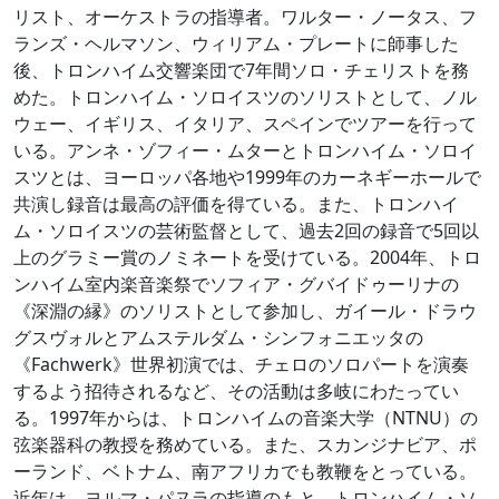
リスト、オーケストラの指導者。ワルター・ノータス、フ
ランズ・ヘルマソン、ウィリアム・プレートに師事した
後、トロンハイム交響楽団で7年間ソロ・チェリストを務
めた。トロンハイム・ソロイスツのソリストとして、ノル
ウェー、イギリス、イタリア、スペインでツアーを行って
いる。アンネ・ゾフィー・ムターとトロンハイム・ソロイ
スツとは、ヨーロッパ各地や1999年のカーネギーホールで
共演し録音は最高の評価を得ている。また、トロンハイ
ム・ソロイスツの芸術監督として、過去2回の録音で5回以
上のグラミー賞のノミネートを受けている。2004年、トロ
ンハイム室内楽音楽祭でソフィア・グバイドゥーリナの
《深淵の縁》のソリストとして参加し、ガイール・ドラウ
グスヴォルとアムステルダム・シンフォニエッタの
《Fachwerk》世界初演では、チェロのソロパートを演奏
するよう招待されるなど、その活動は多岐にわたってい
る。1997年からは、トロンハイムの音楽大学（NTNU）の
弦楽器科の教授を務めている。また、スカンジナビア、ポ
ーランド、ベトナム、南アフリカでも教鞭をとっている。
近年は、ヨルマ・パヌラの指導のもと、トロンハイム・ソ