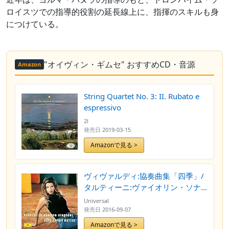
ロイスツでの指導的役割の延長線上に、指揮のスキルも身
につけている。
"オイヴィン・ギムセ" おすすめCD・音源
Amazon
String Quartet No. 3: II. Rubato e
espressivo
2l
発売日
2019-03-15
Amazonで見る >
ヴィヴァルディ:協奏曲集「四季」/
タルティーニ:ヴァイオリン・ソナ
タ「悪魔のトリル」
Universal
発売日
2016-09-07
Amazonで見る >