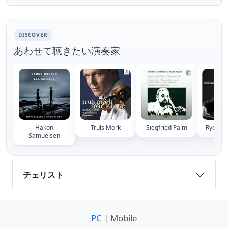
DISCOVER
あわせて聴きたい演奏家
Hakon
Truls Mork
Siegfried Palm
Ryoichi 
Samuelsen
チェリスト
PC
| Mobile