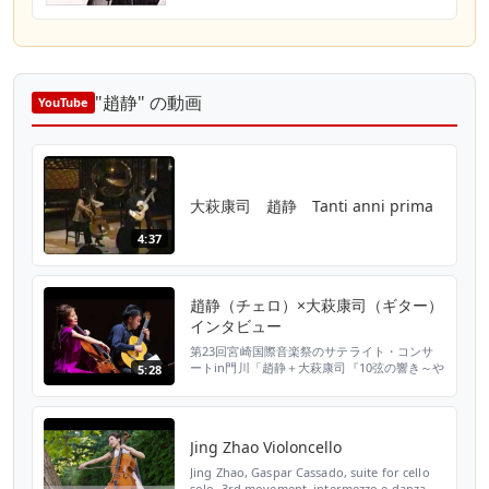
"趙静" の動画
YouTube
大萩康司 趙静 Tanti anni prima
4:37
趙静（チェロ）×大萩康司（ギター）
インタビュー
第23回宮崎国際音楽祭のサテライト・コンサ
ートin門川「趙静＋大萩康司『10弦の響き～や
5:28
すらぎのアンサンブル』」に出演の、中国人チ
ェリスト・趙静と宮崎が誇るギタリスト・大萩
康司。 同世代で共演回数も多く、お互いにリ
スペクトし合う二人にお話を伺いました。リハ
Jing Zhao Violoncello
ーサルや本番の演奏シーンとともに、どうぞお
楽しみください。 ★音楽祭ブログサイト『ぷ
Jing Zhao, Gaspar Cassado, suite for cello
れぽ』＞＞ht...
solo, 3rd movement, intermezzo e danza