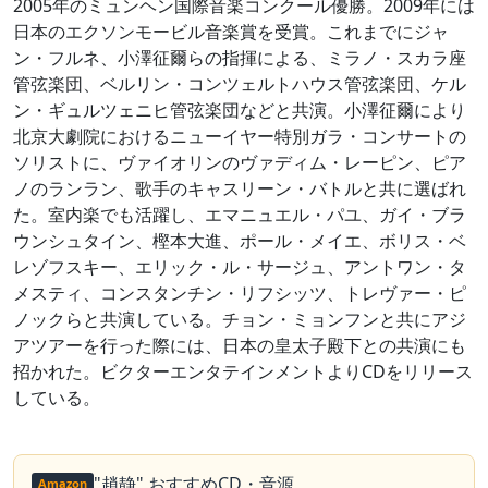
2005年のミュンヘン国際音楽コンクール優勝。2009年には
日本のエクソンモービル音楽賞を受賞。これまでにジャ
ン・フルネ、小澤征爾らの指揮による、ミラノ・スカラ座
管弦楽団、ベルリン・コンツェルトハウス管弦楽団、ケル
ン・ギュルツェニヒ管弦楽団などと共演。小澤征爾により
北京大劇院におけるニューイヤー特別ガラ・コンサートの
ソリストに、ヴァイオリンのヴァディム・レーピン、ピア
ノのランラン、歌手のキャスリーン・バトルと共に選ばれ
た。室内楽でも活躍し、エマニュエル・パユ、ガイ・ブラ
ウンシュタイン、樫本大進、ポール・メイエ、ボリス・ベ
レゾフスキー、エリック・ル・サージュ、アントワン・タ
メスティ、コンスタンチン・リフシッツ、トレヴァー・ピ
ノックらと共演している。チョン・ミョンフンと共にアジ
アツアーを行った際には、日本の皇太子殿下との共演にも
招かれた。ビクターエンタテインメントよりCDをリリース
している。
"趙静" おすすめCD・音源
Amazon