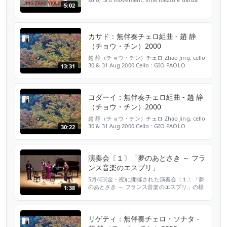
5:02
Finale Ковид тв: лирическое отступление
для духовной пищи. Эпидемия вируса
оставила музыкантов ...
カサド：無伴奏チェロ組曲 - 趙 静
（チョウ・チン）2000
趙 静（チョウ・チン）チェロ Zhao Jing, cello
30 & 31 Aug.2000 Cello : GIO PAOLO
13:31
MAGGINI 1615 Gaspar Cassadó : Suite for
Cello Solo 1. Preludio - Fantasia 5:26 (00:03)
2. Sardana 3:02 (05:29)...
コダーイ：無伴奏チェロ組曲 - 趙 静
（チョウ・チン）2000
趙 静（チョウ・チン）チェロ Zhao Jing, cello
30 & 31 Aug.2000 Cello : GIO PAOLO
30:22
MAGGINI 1615 Zoltán Kodály : Sonata for
Cello Solo Op.8 1. Allegro maestoso ma
appassionato 8:01 (00:03) 2. Ad...
演奏会〔１〕「夢のあとさき ～ フラ
ンス音楽のエスプリ」
5月4日(金・祝)に開催された演奏会〔１〕「夢
のあとさき ～ フランス音楽のエスプリ」の様
1:38
子です。終演直後の舞台袖の様子もありますの
で、ぜひご覧ください。 出演者：ドン＝ス
ク・カン（ヴァイオリン）、三浦文彰（ヴァイ
オリン）、趙静（チェロ）、児玉桃（ピア
リゲティ：無伴奏チェロ・ソナタ -
ノ）、須田祥子（ヴィオラ） 撮影日：2018年5