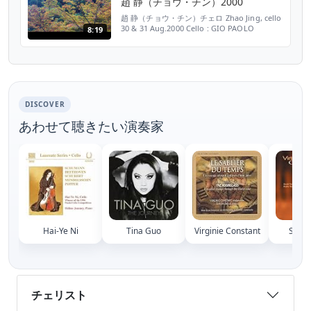
趙 静（チョウ・チン）2000
月4日(金・祝) 場所：メディキット県民文化セ
ンター ...
趙 静（チョウ・チン）チェロ Zhao Jing, cello
30 & 31 Aug.2000 Cello : GIO PAOLO
8:19
MAGGINI 1615 György Ligeti : Sonata for
Cello Solo 1. Dialogo 4:04 (00:03) 2.
Capriccio 4:05 (04:06)
DISCOVER
あわせて聴きたい演奏家
Hai-Ye Ni
Tina Guo
Virginie Constant
Seeli 
チェリスト