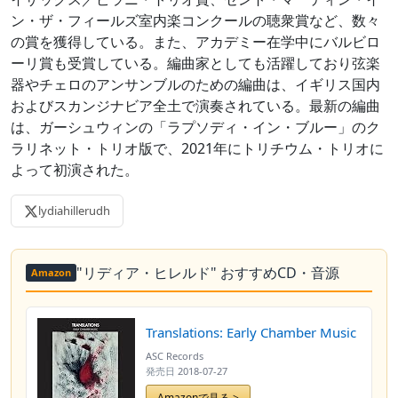
ン・ザ・フィールズ室内楽コンクールの聴衆賞など、数々
の賞を獲得している。また、アカデミー在学中にバルビロ
ーリ賞も受賞している。編曲家としても活躍しており弦楽
器やチェロのアンサンブルのための編曲は、イギリス国内
およびスカンジナビア全土で演奏されている。最新の編曲
は、ガーシュウィンの「ラプソディ・イン・ブルー」のク
ラリネット・トリオ版で、2021年にトリチウム・トリオに
よって初演された。
lydiahillerudh
"リディア・ヒレルド" おすすめCD・音源
Amazon
Translations: Early Chamber Music
ASC Records
発売日
2018-07-27
Amazonで見る >