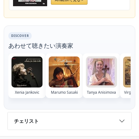
DISCOVER
あわせて聴きたい演奏家
Xenia Jankovic
Marumo Sasaki
Tanya Anisimova
Virginie
チェリスト