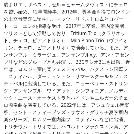
歳よりエリザベス・リセル＝ビャームクヴィストにチェロ
を習い始め、12年間師事。2012年、奨学金を得てロンドン
の王立音楽院に留学し、マッツ・リドストロムとロバー
ト・コーエンの指導を受け、2017年に卒業。室内楽奏者、
ソリストとして活動しており、Tritium Trio（クラリネッ
ト、チェロ、ピアノトリオ）、Mila Piano Trio（ヴァイオ
リン、チェロ、ピアノトリオ）で演奏している。また、ア
ンサンブル・ミラージュ、アンサンブルx.y、アン・アセン
ブリなどのグループとも共演し、BBCラジオ3にも出演。近
年は、ロムジー室内楽フェスティバル、バクストン国際フ
ェスティバル、ダーティントン・サマースクール＆フェス
ティバルに出演している。また、ニューベリー・ストリン
グ・アンサンブル、ワイアット・シンフォニア、ノルディ
ック・ユース・オーケストラとハイドンやエルガーのチェ
ロ協奏曲を演奏している。2022年には、アシュウェル音楽
祭、セント・スティーブンズ・サウス・ダリッチ夏季室内
楽シリーズ、ロムジー室内楽フェスティバルなどに出演。
トリチウム・トリオでは、ハロルド・クラクストン賞、ア
イザックス／ピラニ・トリオ賞、セント・マーティン・イ