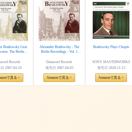
r Brailowsky Liszt
Alexander Brailowsky - The
Brailowsky Plays Chopin
cores: The Berlin
Berlin Recordings - Vol. 1
gs 1928-1934 Vol 2.
Chopin
acord Records
Danacord Records
SONY MASTERWORKS
売日
2007-04-10
発売日
2007-04-03
発売日
2020-11-13
azonで見る >
Amazonで見る >
Amazonで見る >