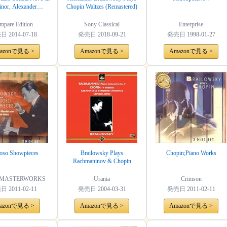
nor, Alexander
Chopin Waltzes (Remastered)
ky vs. Alfred Cortot
are 2 Versions)
mpare Edition
Sony Classical
Enterprise
売日
2014-07-18
発売日
2018-09-21
発売日
1998-01-27
azonで見る >
Amazonで見る >
Amazonで見る >
uoso Showpieces
Brailowsky Plays
Chopin;Piano Works
Rachmaninov & Chopin
 MASTERWORKS
Urania
Crimson
売日
2011-02-11
発売日
2004-03-31
発売日
2011-02-11
azonで見る >
Amazonで見る >
Amazonで見る >