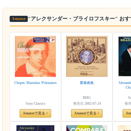
"アレクサンダー・ブライロフスキー"
おす
Amazon
Chopin: Mazurkas /Polonaises
愛奏曲集
Alexande
Cho
BMG
So
Sony Classics
発売日
2002-07-24
発
Amazonで見る >
Amazonで見る >
Am