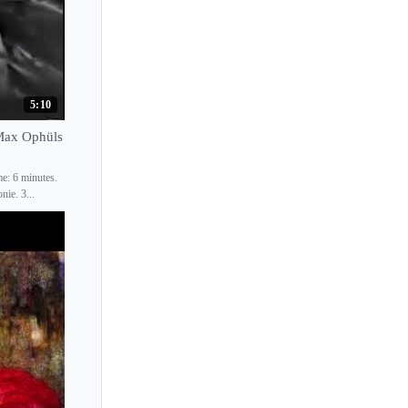
Alexandra Dovgan
Alexandra Joan
Alexandra Silocea
Alexandra Troussova
5:10
Alexandre Kantorow
 Max Ophüls
Alexandre Moutouzkine
e: 6 minutes.
Alexandre Tharaud
ie. 3...
Alexei Grynyuk
Alexei Kornienko
Alexei Nabioulin
Alexei Sultanov
Alexei Volodin
Alexey Koltakov
Alexis Weissenberg