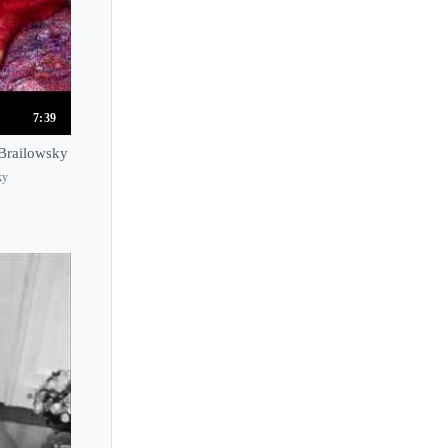
Alfonso Soldano
Alfred Brendel
Alfred Cortot
Alfred Grunfeld
7:39
Alfred Holecek
 Brailowsky
Alfredo Perl
ky
Alfredo Rodriguez
Alice Ader
Alice Herz-Sommer
Alice Sara Ott
Alicia de Larrocha
Alina Bercu
Alina Kiryayeva
Aline Piboule
Aline van Barentzen