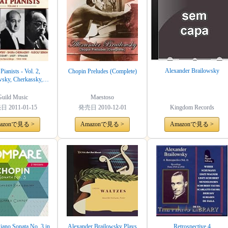
Alexander Brailowsky
Pianists - Vol. 2,
Chopin Preludes (Complete)
wsky, Cherkassky,
Serkin
Guild Music
Maestoso
売日
2011-01-15
発売日
2010-12-01
Kingdom Records
azonで見る >
Amazonで見る >
Amazonで見る >
iano Sonata No. 3 in
Alexander Brailowsky Plays
Retrospective 4