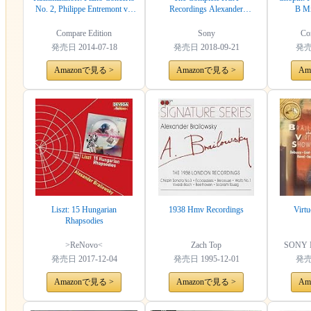
No. 2, Philippe Entremont vs.
Recordings Alexander
B Mi
Alexander Brailowsky
Brailowsky Plays Chopin
Brailows
(Compare 2 Versions)
(Comp
Compare Edition
Sony
Co
発売日
2014-07-18
発売日
2018-09-21
発
Amazonで見る >
Amazonで見る >
Am
Liszt: 15 Hungarian
1938 Hmv Recordings
Virt
Rhapsodies
>ReNovo<
Zach Top
SONY
発売日
2017-12-04
発売日
1995-12-01
発
Amazonで見る >
Amazonで見る >
Am