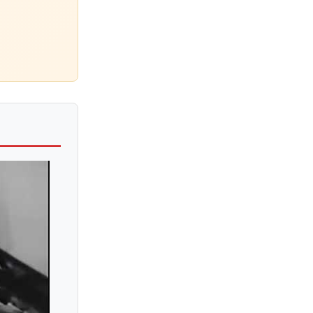
Alexander Lonquich
Alexander Malofeev
Alexander Melnikov
Alexander Mndoyants
Alexander Paley
Alexander Romanovsky
Alexander Scriabin
Alexander Sinchuk
Alexander Soares
Alexander Strukov
Alexander Toradze
Alexander Ullman
Alexander Uninsky
Alexandra Dariescu