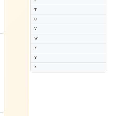
S
Akira Wakabayashi
T
Akito Tani
U
Akiyoshi Sako
V
Alain Planes
W
Alba Ventura
Albert Tiu
X
Alberto Nose
Y
Alberto Tessarotto
Z
Alberto Urroz
Aldo Ciccolini
Aleksandar Madzar
Aleksandra Hortensja Dabek
Aleksandra Mikulska
Aleksandra Swigut