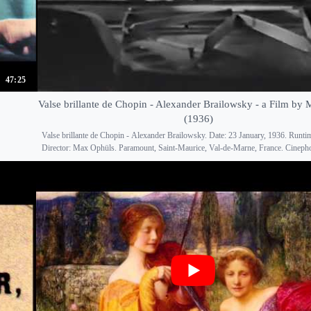
47:25
Valse brillante de Chopin - Alexander Brailowsky - a Film by
(1936)
Valse brillante de Chopin - Alexander Brailowsky. Date: 23 January, 1936. Runtim
Director: Max Ophüls. Paramount, Saint-Maurice, Val-de-Marne, France. Cinephon