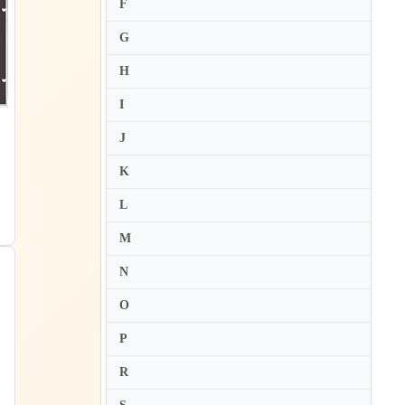
F
Airi Katada
G
Aisa Ijiri
Akane Matsumoto
H
Akane Yamamoto
I
Akemi Tadenuma
J
Aki Fujii
K
Aki Kuroda
L
Aki Mochizuki
Aki Takahashi
M
Akiko Akiyama
N
Akiko Ebi
O
Akiko Iguchi
P
Akiko Inao
R
Akimi Fukuhara
Akira Eguchi