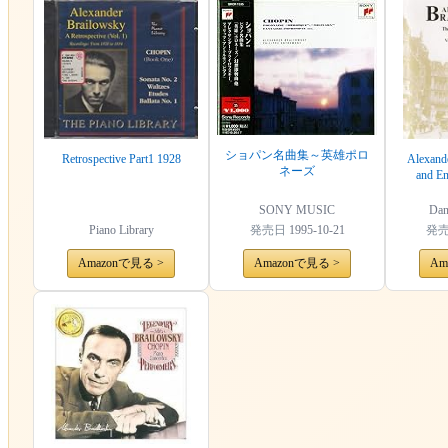
ショパン名曲集～英雄ポロ
Retrospective Part1 1928
Alexande
ネーズ
and En
Recordin
SONY MUSIC
Dan
Piano Library
発売日
1995-10-21
発
Amazonで見る >
Amazonで見る >
Am