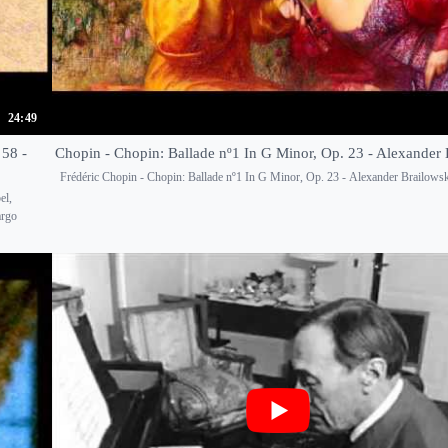
24:49
 58 -
Chopin - Chopin: Ballade nº1 In G Minor, Op. 23 - Alexander
Frédéric Chopin - Chopin: Ballade nº1 In G Minor, Op. 23 - Alexander Brailows
el,
argo