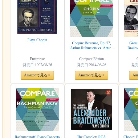
Plays Chopin
Chopin: Berceuse, Op. 57,
Great 
Arthur Rubinstein vs. Arturo
Brailo
Benedetti Michelangeli vs.
Wilhelm Kempff vs. Walter
Enterprise
Compare Edition
Gieseking vs. Alfred Cortot vs.
発売日
1997-08-26
発売日
2014-06-26
発
Arthur Rubinstein vs. Solomon
Cutner vs. Alexander
Amazonで見る >
Amazonで見る >
Am
Brailowsky (Compare 8
Versions)
Rachmaninoff: Piano Concerto
The Complete RCA
Chopin: P