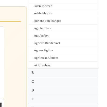
Adam Neiman
Adele Marcus
Adriana von Franque
Age Juurikas
Agi Jambor
Agnelle Bundervoet
Agnese Eglina
Agnieszka Ufniarz
Ai Kuwabara
Aiko Tanaka
B
Aiko Tominaga
C
Aiko Yajima
D
Aimi Kobayashi
E
Aimo Pagin