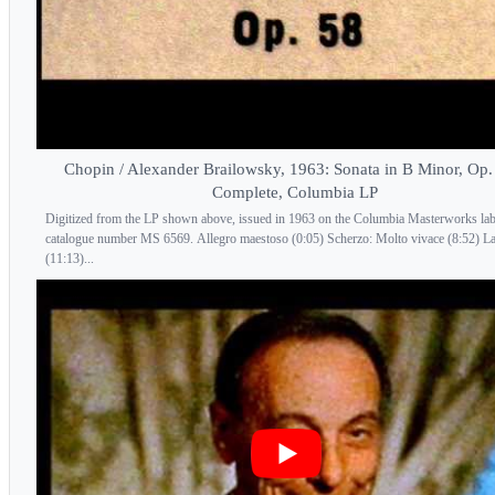
Chopin / Alexander Brailowsky, 1963: Sonata in B Minor, Op.
Complete, Columbia LP
Digitized from the LP shown above, issued in 1963 on the Columbia Masterworks lab
catalogue number MS 6569. Allegro maestoso (0:05) Scherzo: Molto vivace (8:52) L
(11:13)...