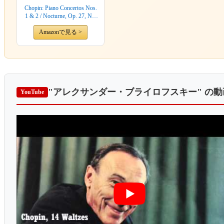
Chopin: Piano Concertos Nos.
1 & 2 / Nocturne, Op. 27, No.
2 / Waltz, Op.posth (Legendary
Performers) by Alexander
Amazonで見る >
Brailowsky (1994-03-15)
"アレクサンダー・ブライロフスキー"
の動
YouTube