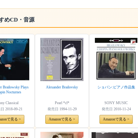
すめCD・音源
r Brailowsky Plays
Alexander Brailovsky
ショパン:ピアノ作品集
pin Nocturnes
ny Classical
Pearl *cl*
SONY MUSIC
売日
2018-09-21
発売日
1994-11-29
発売日
2010-11-24
azonで見る >
Amazonで見る >
Amazonで見る >