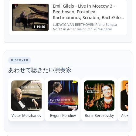
№ 3 h moll op.58
Emil Gilels - Live in Moscow 3 -
Beethoven, Prokofiev,
Rachmaninov, Scriabin, Bach/Siloti
- 1977
LUDWIG VAN BEETHOVEN Piano Sonata
1:19:46
No.12 in A-flat major, Op.26 "Funeral
March" 00:45 I Andante con variazioni 09:10
II Scherzo, allegro molto 11:52 III Maestoso
andante, marcia ...
DISCOVER
あわせて聴きたい演奏家
Victor Merzhanov
Evgeni Koroliov
Boris Berezovsky
Alexande