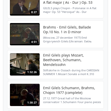
A flat major ( As - Dur ) Op. 53
GILELS plays Chopin - Polonaise in A flat
major Op. 53 "Heroique" As - Dur
8:27
Brahms - Emil Gilels, Ballade
Op.10 No. 1 in D minor
(Moscow, 27 december 1977) Emil
Grigoryevich Gilels (Ukrainian: Емі́ль
4:51
Григо́рович Гі́лельс, Russian: Эми́ль
Григо́рьевич Ги́лельс, Emi'li Grego'rievič
Gi'lelis; October 19, 191...
Emil Gilels plays Mozart,
Beethoven, Schumann,
Mendelssohn
Stiftskirhe in Ossiach during the CARISIAN
1:32:26
SUMMER 1.Mozart Sonate a moll K.310
2.Mozart Six variations on theme "SALVE
TU, DOMINE" K.398 3.Mozart Fantasie d
moll K.397 4.Beethov...
Emil Gilels Schumann, Brahms,
Chopin 1977 (complete)
27.12.1977 Great hall of the Moskow
conservatoir 1.Schumann Four piano pieces
1:30:27
op.32 2.Brahms 4 ballades op.10 3.Chopin
Polonaise c moll op.40 № 2 4.Chopin Sonate