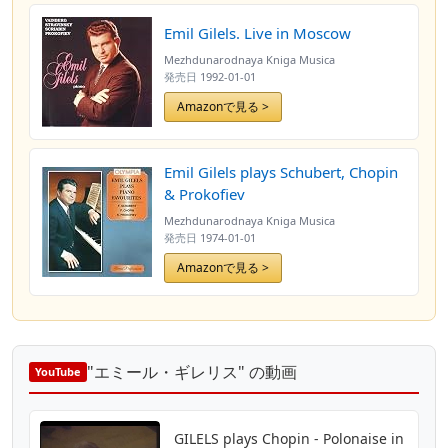
Emil Gilels. Live in Moscow
Mezhdunarodnaya Kniga Musica
発売日
1992-01-01
Amazonで見る >
Emil Gilels plays Schubert, Chopin
& Prokofiev
Mezhdunarodnaya Kniga Musica
発売日
1974-01-01
Amazonで見る >
"エミール・ギレリス" の動画
YouTube
GILELS plays Chopin - Polonaise in