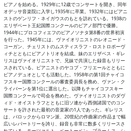
ピアノを始める。1929年に12歳でコンサートを開き、同年
オデッサ音楽院に入学し1935年に卒業。1932年にはピアニ
ストのゲンリフ・ネイガウスのもとを訪れている。1938の
エリザベート王妃国際コンクールのピアノ部門で優勝。
1944年にプロコフィエフのピアノソナタ第8番の世界初演
を行った。1945年には、ヴァイオリニストのレオニード・
コーガン、チェリストのムスティスラフ・ロストロポーヴ
ィチとともにピアノトリオを結成。妹のエリザベス・ギレ
リスはヴァイオリニストで、兄妹で共演した録音もリリー
スされている。ピアニストのヤコブ・フリエールとともに
ピアノデュオとしても活動した。1958年の第1回チャイコ
フスキー国際コンクールの審査委員長を務め、ヴァン・ク
ライバーンを第1位に選出した。以降もチャイコフスキー
国際コンクールで司会を務めた。ヴァイオリニストのダヴ
ィド・オイストラフとともに旧ソ連から西側諸国でのコン
サートを許された最初の音楽家の1人であった。ギレリス
は、バロックからロマン派、20世紀の作曲家の作品まで幅
広いレパートリーを誇り、録音も非常に数多くリリースさ
れている。モーツァルト、ベートーベン、ブラームス、シ