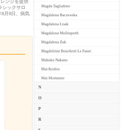
アレンジを提供
Magda Tagliaferro
ラシックサロ
8月8日、病気
Magdalena Baczewska
Magdalena Lisak
Magdalena Mullerperth
Magdalena Zuk
Magdeleine Boucherit Le Faure
Mahoko Nakano
Mai Koshio
Mai Morimoto
Mai Yamada
N
Maika Miura
O
Maiko Mueller
P
ボ
Maja Babyszka
R
Maki Hayashida