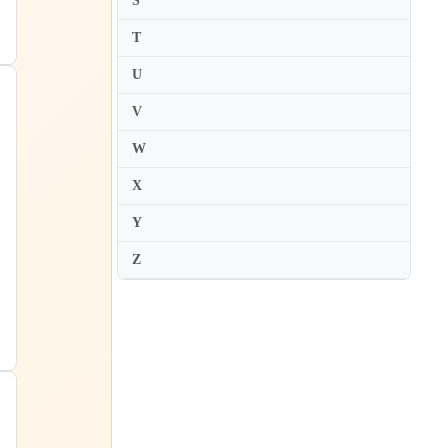
S
Maki Hirasawa
T
Maki Namekawa
Makiko Asakawa
U
Makiko Suzumura
V
Mako Okamoto
W
Makoto Ueno
X
Maksim Mrvica
Y
Maksim Stsura
」
Malcolm Frager
Z
Mami Hagiwara
Mana Shoji
Manami Suzuki
Manolo Carrasco
Mao Fujita
Marc-Andre Hamelin