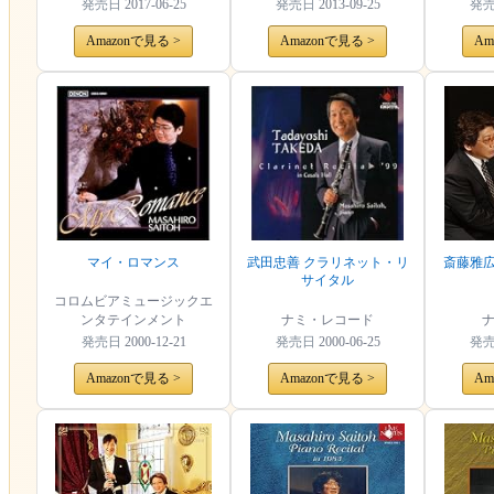
発売日
2017-06-25
発売日
2013-09-25
発
Amazonで見る >
Amazonで見る >
Am
マイ・ロマンス
武田忠善 クラリネット・リ
斎藤雅広
サイタル
コロムビアミュージックエ
ンタテインメント
ナミ・レコード
発売日
2000-12-21
発売日
2000-06-25
発
Amazonで見る >
Amazonで見る >
Am