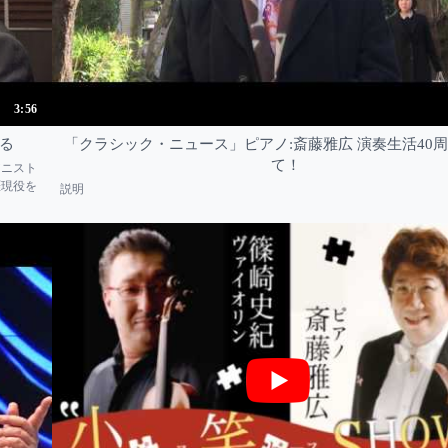
3:56
る
「クラシック・ニュース」ピアノ:斎藤雅広 演奏生活40
て！
アニスト
涯現役を
説明