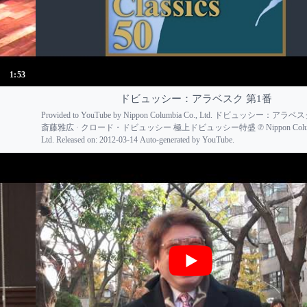
1:53
ドビュッシー：アラベスク 第1番
Provided to YouTube by Nippon Columbia Co., Ltd. ドビュッシー：アラベ
斎藤雅広 · クロード・ドビュッシー 極上ドビュッシー特盛 ℗ Nippon Columbi
Ltd. Released on: 2012-03-14 Auto-generated by YouTube.