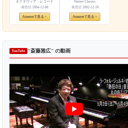
オクタヴィア・レコード
Warner Classics
発売日
2004-12-08
発売日
2002-12-18
Amazonで見る >
Amazonで見る >
"斎藤雅広"
の動画
YouTube