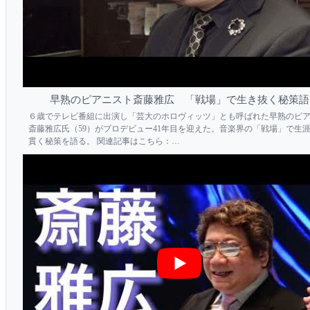
早熟のピアニスト斎藤雅広 「戦場」で生き抜く秘策語
６歳でテレビ番組に出演し「芸大のホロヴィッツ」とも呼ばれた早熟のピ
斎藤雅広氏（59）がプロデビュー41年目を迎えた。音楽界の「戦場」で生
貫く秘策を語る。 関連記事はこちら：
https://style.nikkei.com/article/DGXMZO29783980U8A420C1000000?
channel=DF280120166611