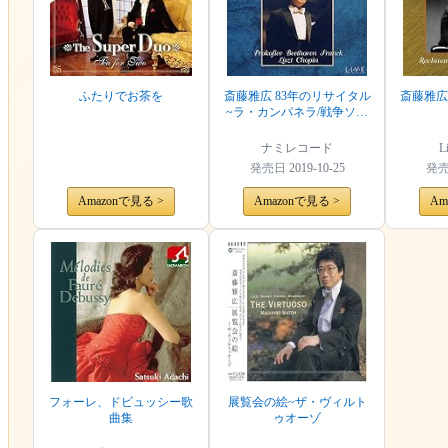
ふたりでお茶を
斎藤雅広 83年のリサイタル
斎藤雅広
~ラ・カンパネラ/戦争ソナ
タ~
ナミレコード
L
発売日
2019-10-25
発
Amazonで見る >
Amazonで見る >
Am
フォーレ、ドビュッシー歌
展覧会の絵~ザ・ヴィルト
曲集
ゥオーゾ