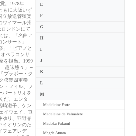
。1978年
E
とともに大阪いず
F
国立放送管弦楽
のワイマール州
G
はロンドンにて
Kでは、「名曲ア
H
コンサート」
祭」「ピアノと
I
・オペラコンサ
を担当。1999
J
V「趣味悠々」～
K
「ブラボー・ク
ェク弦楽四重奏
L
ン・フィル、フ
ーパートリオを
M
んだ。エンター
Madeleine Forte
宮崎淑子、ケン
ェイウェイ、笹
Madeleine de Valmalete
井ゆり、羽野晶
Madoka Fukami
ァイオリンのた
イフェアレデ
Magda Amara