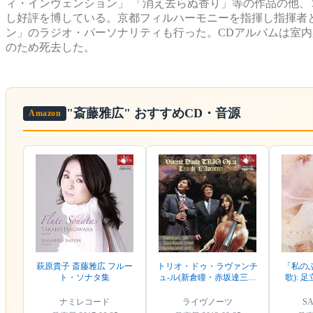
ィ・インヴェンション」 「消え去らぬ香り」等の作品の他、
し好評を博している。京都フィルハーモニーを指揮し指揮者と
ン」のラジオ・パーソナリティも行った。CDアルバムは室内楽
のため死去した。
"斎藤雅広"
おすすめCD・音源
Amazon
萩原貴子 斎藤雅広 フルー
トリオ・ドゥ・ラヴァンチ
「私の
ト・ソナタ集
ュ-ル(新倉瞳・赤坂達三・
歌): 
斎藤雅広)
ナミレコード
ライヴノーツ
S