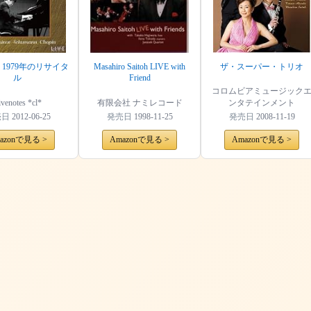
 1979年のリサイタ
Masahiro Saitoh LIVE with
ザ・スーパー・トリオ
ル
Friend
コロムビアミュージック
ivenotes *cl*
有限会社 ナミレコード
ンタテインメント
売日
2012-06-25
発売日
1998-11-25
発売日
2008-11-19
azonで見る >
Amazonで見る >
Amazonで見る >