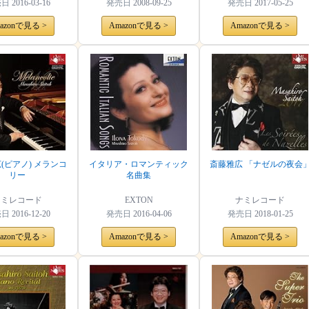
売日
2016-03-16
発売日
2008-09-25
発売日
2017-05-25
azonで見る >
Amazonで見る >
Amazonで見る >
(ピアノ) メランコ
イタリア・ロマンティック
斎藤雅広 「ナゼルの夜会
リー
名曲集
ナミレコード
EXTON
ナミレコード
売日
2016-12-20
発売日
2016-04-06
発売日
2018-01-25
azonで見る >
Amazonで見る >
Amazonで見る >