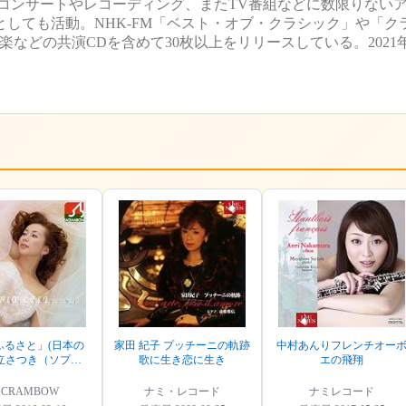
コンサートやレコーディング、またTV番組などに数限りない
しても活動。NHK-FM「ベスト・オブ・クラシック」や「ク
などの共演CDを含めて30枚以上をリリースしている。2021年
ふるさと」(日本の
家田 紀子 プッチーニの軌跡
中村あんりフレンチオー
足立さつき（ソプラ
歌に生き恋に生き
エの飛翔
ノ）
ACRAMBOW
ナミ・レコード
ナミレコード