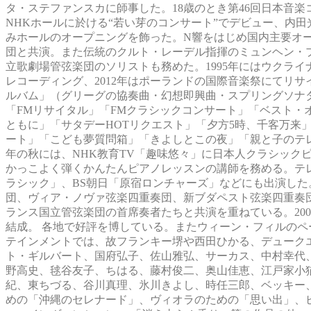
タ・ステファンスカに師事した。18歳のとき第46回日本音楽コン
NHKホールに於ける“若い芽のコンサート”でデビュー、内田
みホールのオープニングを飾った。N響をはじめ国内主要オー
団と共演。また伝統のクルト・レーデル指揮のミュンヘン・
立歌劇場管弦楽団のソリストも務めた。1995年にはウクライナ
レコーディング、2012年はポーランドの国際音楽祭にてリ
ルバム」（グリーグの協奏曲・幻想即興曲・スプリングソナタ
「FMリサイタル」「FMクラシックコンサート」「ベスト・
ともに」「サタデーHOTリクエスト」「夕方5時、千客万来
ート」「こども夢質問箱」「きよしとこの夜」「親と子のテレ
年の秋には、NHK教育TV「趣味悠々」に日本人クラシックピ
かっこよく弾くかんたんピアノレッスンの講師を務める。テ
ラシック」、BS朝日「原宿ロンチャーズ」などにも出演した
団、ヴィア・ノヴァ弦楽四重奏団、新ブダペスト弦楽四重奏
ランス国立管弦楽団の首席奏者たちと共演を重ねている。20
結成。 各地で好評を博している。またウィーン・フィルの
テインメントでは、故フランキー堺や西田ひかる、デューク
ト・ギルバート、国府弘子、佐山雅弘、サーカス、中村幸代
野高史、毬谷友子、ちはる、藤村俊二、奥山佳恵、江戸家小
紀、東ちづる、谷川真理、氷川きよし、時任三郎、ベッキー
めの「沖縄のセレナード」、ヴィオラのための「思い出」、