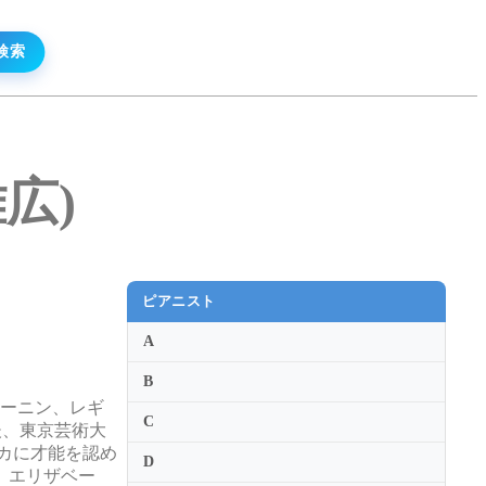
雅広)
ピアニスト
A
B
リーニン、レギ
C
後、東京芸術大
スカに才能を認め
D
、エリザベー