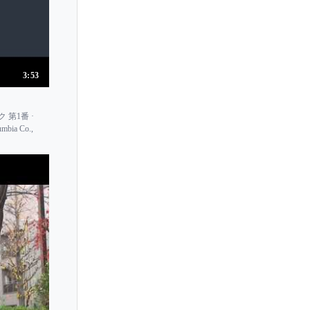
Maria Tretyakova
Maria Yudina
Maria de la Pau Tortelier
3:53
Mariam Batsashvili
Mariana Izman
スク 第1番 ·
Mariana Popova
a Co.,
Mariangela Vacatello
Mariann Marczi
Marianna Prjevalskaya
Marianna Shirinyan
Marie-Aimee Roger-Miclos
Marie-Catherine Girod
Marie-Josephe Jude
Marie Kiyone