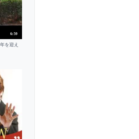
Marie Luise Bodendorff
Marie Novello
Marie Panthes
Marie Rorbech
6:59
Marietta Petkova
周年を迎え
Marija Bokor
Marika Noda
Mariko Horie
Mariko Nogami
Marin Chiba
Marina Gorokholinskaya
Marina Kolomiytseva
Marina Kondo
Marina Saiki
Marina Simeonova