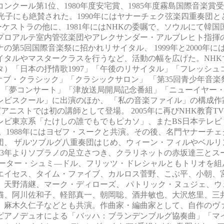
クール第1位、1980年度安宅賞、1985年度霧島国際音楽賞受賞
光子にも絶賛された。1990年にはヤナーチェク弦楽四重奏団
ケストラの他に、1981年にはNHKの委嘱で、ソウルにて韓国
プロアルテ室内管弦楽団やアレクサンダー・アルブレヒト指揮
の第5回国際音楽祭に招かれリサイタル、 1999年と2000年に
サイタルやマスタークラスを行うなど、活動の幅を広げた。NH
）「日本の抒情歌1997」「午後のリサイタル」「フレッシュ
オブ・クラシック」「クラシックサロン」 「第35回青少年音楽
」「夢コンサート」「津放送局開局記念番組」「ニューイヤー
ビスクール」に出演のほか、 「私の音楽ファイル」の構成作家
アニストでは初の講師として登場。 2005年に再びNHK教育T
レビ東京系「たけしの誰でもでもピカソ」、またBS日本テレビ
。1988年にはヨゼフ・スークと共演。その後、名門ヤナーチ
団、 ザルツブルグ八重奏団はじめ、ウィーン・フィルやベルリ
03年よりソプラノの足立さつき、クラリネットの赤坂達三とス
ペーター・シュミ―ドル、フリッツ・ドレシャルともトリオを組
エイセス、タイム・ファイブ、カルロス菅野、こぶ平、小朝、
、天野清継、マーク・ディローズ、 パトリック・ヌュジェ、ウ
猫、阿川佐和子、軽部真一、朝岡聡、酒井敏也、大沢悠里、三
、麻木久仁子などとも共演。作曲家・編曲家として、自作のヴ
ピアノデュオによる「バッハ：ブランデンブルグ協奏曲」「マ