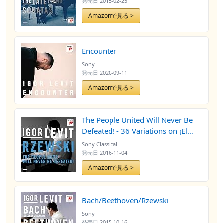
発売日
2015-02-25
Amazonで見る >
Encounter
Sony
発売日
2020-09-11
Amazonで見る >
The People United Will Never Be
Defeated! - 36 Variations on ¡El
pueblo unido jamás será vencido!
Sony Classical
発売日
2016-11-04
Amazonで見る >
Bach/Beethoven/Rzewski
Sony
発売日
2015-10-16