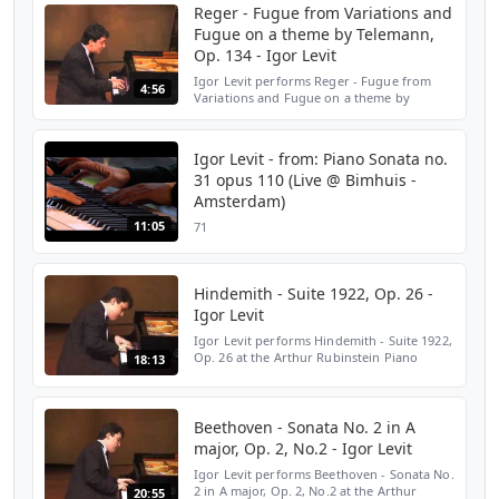
Reger - Fugue from Variations and
Fugue on a theme by Telemann,
Op. 134 - Igor Levit
Igor Levit performs Reger - Fugue from
4:56
Variations and Fugue on a theme by
Telemann, Op. 134 at the Arthur Rubinstein
Piano Master Competition (March, 2005, Tel
Aviv). Since its ...
Igor Levit - from: Piano Sonata no.
31 opus 110 (Live @ Bimhuis -
Amsterdam)
11:05
71
Hindemith - Suite 1922, Op. 26 -
Igor Levit
Igor Levit performs Hindemith - Suite 1922,
Op. 26 at the Arthur Rubinstein Piano
18:13
Master Competition (March, 2005, Tel Aviv).
Since its inception in 1974, the Arthur
Rubinstein ...
Beethoven - Sonata No. 2 in A
major, Op. 2, No.2 - Igor Levit
Igor Levit performs Beethoven - Sonata No.
2 in A major, Op. 2, No.2 at the Arthur
20:55