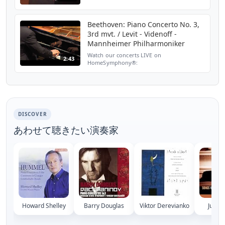
Rubinstein Piano Master Competition
(March, 2005, Tel Aviv). Since its inception in
1974, the ...
Beethoven: Piano Concerto No. 3,
3rd mvt. / Levit - Videnoff -
Mannheimer Philharmoniker
Watch our concerts LIVE on
2:43
HomeSymphony®:
http://www.homesymphony.com Igor
Levit, piano Boian Videnoff, conductor
Mannheimer Philharmoniker Rosengarten
Mannheim, 13 November 2011
DISCOVER
あわせて聴きたい演奏家
Howard Shelley
Barry Douglas
Viktor Derevianko
Julius