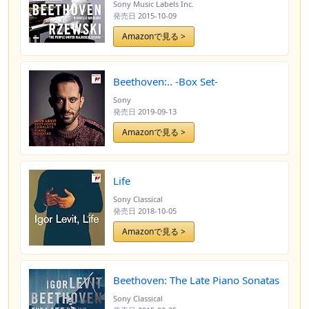
Sony Music Labels Inc.
発売日
2015-10-09
Amazonで見る >
Beethoven:.. -Box Set-
Sony
発売日
2019-09-13
Amazonで見る >
Life
Sony Classical
発売日
2018-10-05
Amazonで見る >
Beethoven: The Late Piano Sonatas
Sony Classical