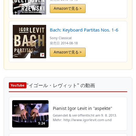
Amazonで見る >
Bach: Keyboard Partitas Nos. 1-6
Sony Classical
発売日
2014-08-18
Amazonで見る >
"イゴール・レヴィット" の動画
YouTube
Pianist Igor Levit in "aspekte"
Gesendet & veröffentlicht am 9. 8. 2013.
Mehr: http://www.igorlevit.com und
5:24
http://bit.ly/16uRU44