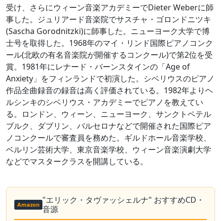
受け、さらにウィーン音楽アカデミーでDieter Weberに師
事した。ジュリアード音楽院でサスチャ・ゴロンドニツキ
(Sascha Gorodnitzki)に師事した。ニューヨーク大学で博
士号を取得した。1968年のマイ・リンド国際ピアノコンク
ール(北欧の有名音楽院が開催するコンクール)で第2位を受
賞。1981年にレナード・バーンスタインの「Age of
Anxiety」をフィンランドで初演した。シベリウスのピアノ
作品全曲録音の録音は高く評価されている。1982年よりヘ
ルシンキのシベリウス・アカデミーでピアノを教えてい
る。ロンドン、ウィーン、ニューヨーク、サンクトペテル
ブルク、ダブリン、バルセロナなどで開催された国際ピア
ノコンクールで審査員を務めた。ギルドホール音楽学校、
ベルリン芸術大学、東京音楽学校、ウィーン音楽演劇大学
などでマスタークラスを開講している。
"エリック・タヴァッシェルナ" おすすめCD・
Amazon
音源