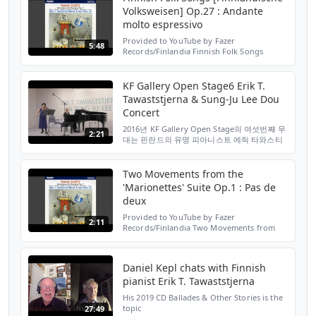
Volksweisen] Op.27 : Andante
molto espressivo
Provided to YouTube by Fazer
5:48
Records/Finlandia Finnish Folk Songs
[Finnländische Volksweisen] Op.27 :
Andante molto espressivo · Erik T.
Tawaststjerna and Hui-Ying Liu Piano Due...
KF Gallery Open Stage6 Erik T.
Tawaststjerna & Sung-Ju Lee Dou
Concert
2016년 KF Gallery Open Stage의 여섯번째 무
2:21
대는 핀란드의 유명 피아니스트 에릭 타와스티
예르나와 한국의 피아니스트 이성주 님의 듀오
콘서트였습니다^^
Two Movements from the
'Marionettes' Suite Op.1 : Pas de
deux
Provided to YouTube by Fazer
2:11
Records/Finlandia Two Movements from
the 'Marionettes' Suite Op.1 : Pas de deux ·
Erik T. Tawaststjerna and Hui-Ying Liu Piano
Duets ℗ 1988 Finlandi...
Daniel Kepl chats with Finnish
pianist Erik T. Tawaststjerna
His 2019 CD Ballades & Other Stories is the
topic
27:49