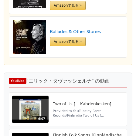
Amazonで見る >
Ballades & Other Stories
Amazonで見る >
"エリック・タヴァッシェルナ" の動画
YouTube
Two of Us [... Kahdenkesken]
Provided to YouTube by Fazer
Records/Finlandia Two of Us [...
6:07
Kahdenkesken] · Erik T. Tawaststjerna and
Hui-Ying Liu Piano Duets ℗ 1988 Finlandia
Records Piano Duo: Erik T. Tawa...
Finnish Folk Songs [Finnländische