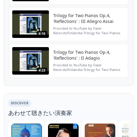
Trilogy for Two Pianos Op.4,
'Reflections' : III Allegro Assai
Provided to YouTube by Fazer
Records/Finlandia Trilogy for Two Pianos
5:10
Op.4, 'Reflections' : III Allegro Assai · Erik T.
Tawaststjerna and Hui-Ying Liu Timo-Juhani
Kyllönen : Ele...
Trilogy for Two Pianos Op.4,
'Reflections' : II Adagio
Provided to YouTube by Fazer
Records/Finlandia Trilogy for Two Pianos
4:23
Op.4, 'Reflections' : II Adagio · Erik T.
Tawaststjerna and Hui-Ying Liu Timo-Juhani
Kyllönen : Elegia for ...
DISCOVER
あわせて聴きたい演奏家