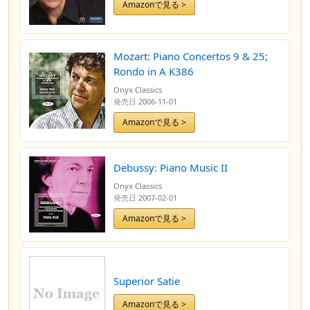
Amazonで見る >
Mozart: Piano Concertos 9 & 25;
Rondo in A K386
Onyx Classics
発売日
2006-11-01
Amazonで見る >
Debussy: Piano Music II
Onyx Classics
発売日
2007-02-01
Amazonで見る >
Superior Satie
Amazonで見る >