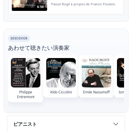
Pascal Rogé à propos de Francis Poulenc
6:50
DISCOVER
あわせて聴きたい演奏家
Philippe
Aldo Ciccolini
Emile Naoumoff
Ismael 
Entremont
ピアニスト