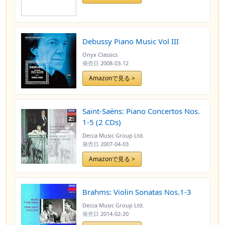
Debussy Piano Music Vol III
Onyx Classics
発売日
2008-03-12
Amazonで見る >
Saint-Saëns: Piano Concertos Nos.
1-5 (2 CDs)
Decca Music Group Ltd.
発売日
2007-04-03
Amazonで見る >
Brahms: Violin Sonatas Nos.1-3
Decca Music Group Ltd.
発売日
2014-02-20