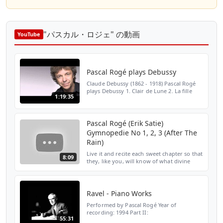
"パスカル・ロジェ" の動画
YouTube
Pascal Rogé plays Debussy
Claude Debussy (1862 - 1918) Pascal Rogé
plays Debussy 1. Clair de Lune 2. La fille
1:19:35
aux chevaux de lin 3. La cathédrale
engloutie 4. Minstrels 5-6 Deux Arabesques
7. Reflets dan...
Pascal Rogé (Erik Satie)
Gymnopedie No 1, 2, 3 (After The
Rain)
Live it and recite each sweet chapter so that
8:09
they, like you, will know of what divine
tenderness lays in store.
Ravel - Piano Works
Performed by Pascal Rogé Year of
recording: 1994 Part II:
55:31
https://www.youtube.com/watch?