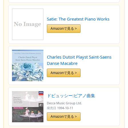
Satie: The Greatest Piano Works
Amazonで見る >
Charles Dutoit Playst Saint-Saens
Danse Macabre
Amazonで見る >
ドビュッシー:ピアノ曲集
Decca Music Group Ltd.
発売日
1994-10-11
Amazonで見る >