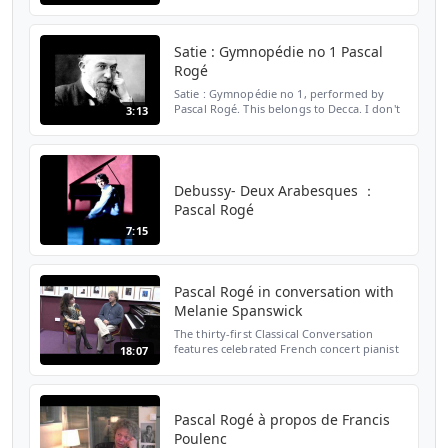
v=nru9vdZG8K4 0:00 Sonatine I 4:40
Sonatine II 8:06 Sonatine III 11:53 Prélude
13:29 Pava...
Satie : Gymnopédie no 1 Pascal
Rogé
Satie : Gymnopédie no 1, performed by
Pascal Rogé. This belongs to Decca. I don't
3:13
own anything.
Debussy- Deux Arabesques ：
Pascal Rogé
7:15
Pascal Rogé in conversation with
Melanie Spanswick
The thirty-first Classical Conversation
features celebrated French concert pianist
18:07
Pascal Rogé. We met at Jaques Samuel
Pianos in London to chat about his life and
work. www.pas...
Pascal Rogé à propos de Francis
Poulenc