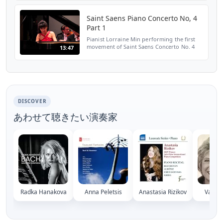
Saint Saens Piano Concerto No, 4
Part 1
Pianist Lorraine Min performing the first
movement of Saint Saens Concerto No. 4
13:47
with the Victoria Symphony directed by
Tania Miller.
DISCOVER
あわせて聴きたい演奏家
Radka Hanakova
Anna Peletsis
Anastasia Rizikov
Valeri