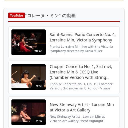
"ロレーヌ・ミン" の動画
YouTube
Saint-Saens: Piano Concerto No. 4,
Lorraine Min, Victoria Symphony
Pianist Lorraine Min live with the Victoria
Symphony directed by Tania Miller.
28:43
Chopin: Concerto No. 1, 3rd mvt,
Lorraine Min & ECSQ Live
(Chamber Version with String
Quartet)
Chopin: Concerto No. 1, Op. 11, Chamber
9:50
Version, 3rd movement, Rondo - Vivace
Lorraine Min, Piano Emily Carr String
Quartet
New Steinway Artist - Lorrain Min
at Victoria Art Gallery
New Steinway Artist - Lorrain Min at
Victoria Art Gallery Event Highlight
2:37