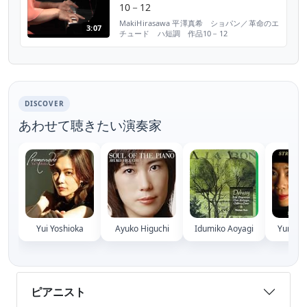
10－12
MakiHirasawa 平澤真希 ショパン／革命のエ
3:07
チュード ハ短調 作品10－12
Chopin/Etude c-moll Op.10-12 2010,11,3
～ ＴＳＢほか放送
DISCOVER
あわせて聴きたい演奏家
Yui Yoshioka
Ayuko Higuchi
Idumiko Aoyagi
Yumiko
ピアニスト