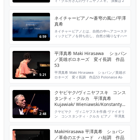
ィ・クルカさんのヴィニヤフスキ。 演奏は２
０１０年東京文化会館ライヴより。 Violin:
Konstanty Kulka / piano: Maki Hirasawa
Live 2010 Tokyo bunka
ネイチャーピアノ〜蒼穹の風に/平澤
真希
ネイチャーピアノとは、自然の中へアコーステ
ィックピアノを持ち出し、自然が織りなすハー
6:59
モニーとピアノのその日その時だけの共演のこ
とを言います。ピアノがカタリスト
（Catalyst=触媒）となり、演奏家、聴衆、自
平澤真希 Maki Hirasawa ショパン
然が共に一つになり、大自然の調和の中で昇華
／英雄ポロネーズ 変イ長調 作品
される、もしくは、それを目指すものです。
標高１８００メートルの中央アルプスが見渡せ
53
る丘にダケカンパの木...
平澤真希 Maki Hirasawa ショパン／英雄ポ
5:21
ロネーズ 変イ長調 作品53 Polonaise As-
Dur Op.53 Chopin / Polonaise No.6 As-Dur
op 53 "Heroique"
クヤビヤク/ヴィニヤフスキ コンス
タンティ・クルカ 平澤真希
Kujawiak/ Wieniawski/Konstanty
Kulka&Maki Hirasawa
クヤビヤク ヴィニヤフスキ作曲 ヴァイオリ
2:48
ン コンスタンティ・クルカ ピアノ 平澤真
希 Kujawiak by Henryk Wieniawski Violin
Konstanty Andrzej Kulka Piano Maki
Hiraawa
MakiHirasawa 平澤真希 ショパン
／革命のエチュード ハ短調 作品