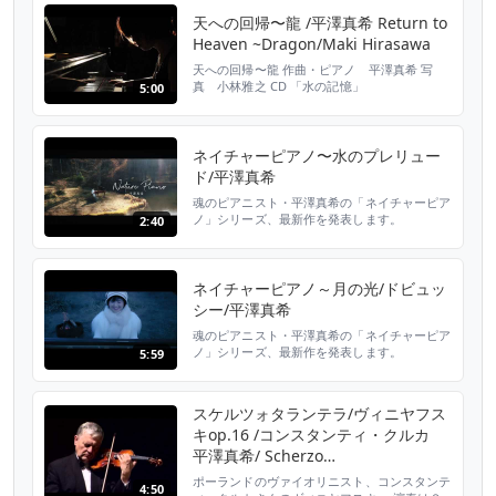
天への回帰〜龍 /平澤真希 Return to
Heaven ~Dragon/Maki Hirasawa
天への回帰〜龍 作曲・ピアノ 平澤真希 写
真 小林雅之 CD 「水の記憶」
5:00
http://takagiklavier.cart.fc2.com/ca4/86/p-r-
s/ http://hirasawa-maki.com
ネイチャーピアノ〜水のプレリュー
ド/平澤真希
魂のピアニスト・平澤真希の「ネイチャーピア
ノ」シリーズ、最新作を発表します。
2:40
https://is.gd/L52l4A 楽曲は本YOUTUBEチャ
ンネルにて世界初公開！ ◆ ネイチャーピアノ
とは 「ネイチャーピアノ～水のプレリュー
ド」 自然と人の調和を願って 自然の中へ実
ネイチャーピアノ～月の光/ドビュッ
際にグランドピアノを運び出して、その場で録
シー/平澤真希
音撮影しています。 「ネイチャーピアノ」...
魂のピアニスト・平澤真希の「ネイチャーピア
ノ」シリーズ、最新作を発表します。
5:59
https://is.gd/L52l4A 楽曲は本YOUTUBEチャ
ンネルにて世界初公開！ ◆ ネイチャーピアノ
とは 自然と人の調和を願って 自然の中へ実際
スケルツォタランテラ/ヴィニヤフス
にグランドピアノを運び出して、その場で録音
キop.16 /コンスタンティ・クルカ
撮影しています。 「ネイチャーピアノ」とは
その時しかない出会いから生まれる自然...
平澤真希/ Scherzo
Tarantelle/Wieniawski op.16
ポーランドのヴァイオリニスト、コンスタンテ
4:50