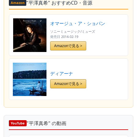
"平澤真希" おすすめCD・音源
Amazon
オマージュ・ア・ショパン
ソニーミュージック/ミューズ
発売日
2014-02-19
Amazonで見る >
ディアーナ
Amazonで見る >
"平澤真希" の動画
YouTube