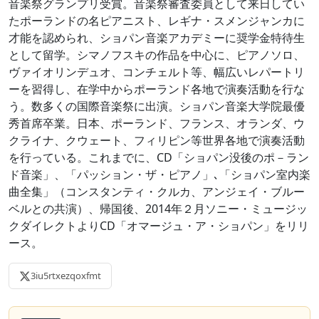
音楽祭グランプリ受賞。音楽祭審査委員として来日してい
たポーランドの名ピアニスト、レギナ・スメンジャンカに
才能を認められ、ショパン音楽アカデミーに奨学金特待生
として留学。シマノフスキの作品を中心に、ピアノソロ、
ヴァイオリンデュオ、コンチェルト等、幅広いレパートリ
ーを習得し、在学中からポーランド各地で演奏活動を行な
う。数多くの国際音楽祭に出演。ショパン音楽大学院最優
秀首席卒業。日本、ポーランド、フランス、オランダ、ウ
クライナ、クウェート、フィリピン等世界各地で演奏活動
を行っている。これまでに、CD「ショパン没後のポ－ラン
ド音楽」、「パッション・ザ・ピアノ」､「ショパン室内楽
曲全集」（コンスタンティ・クルカ、アンジェイ・ブルー
ベルとの共演）、帰国後、2014年２月ソニー・ミュージッ
クダイレクトよりCD「オマージュ・ア・ショパン」をリリ
ース。
3iu5rtxezqoxfmt