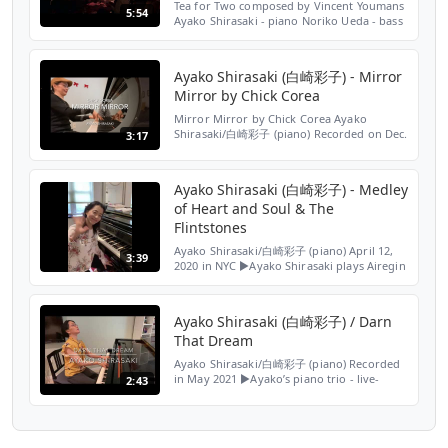
Tea for Two composed by Vincent Youmans
5:54
Ayako Shirasaki - piano Noriko Ueda - bass
Paul Wells - drums
https://www.ayakoshirasaki.com April 3,
2019 Jazz at Kitano NY ▶️Ayako Shir...
Ayako Shirasaki (白崎彩子) - Mirror
Mirror by Chick Corea
Mirror Mirror by Chick Corea Ayako
Shirasaki/白崎彩子 (piano) Recorded on Dec.
3:17
13, 2020 ▶️Ayako’s piano trio - live-
streamed concert on Facebook May 2021
https://fb.watch/5CNG_UctLJ...
Ayako Shirasaki (白崎彩子) - Medley
of Heart and Soul & The
Flintstones
Ayako Shirasaki/白崎彩子 (piano) April 12,
3:39
2020 in NYC ▶️Ayako Shirasaki plays Airegin
featuring Lewis Nash
https://www.youtube.com/watch?
v=1fz5d4ShiGs -----------------------------...
Ayako Shirasaki (白崎彩子) / Darn
That Dream
Ayako Shirasaki/白崎彩子 (piano) Recorded
in May 2021 ▶️Ayako’s piano trio - live-
2:43
streamed concert on Facebook May 2021
https://fb.watch/5CNG_UctLJ/ ▶️Ayako
Shirasaki plays Airegin ...