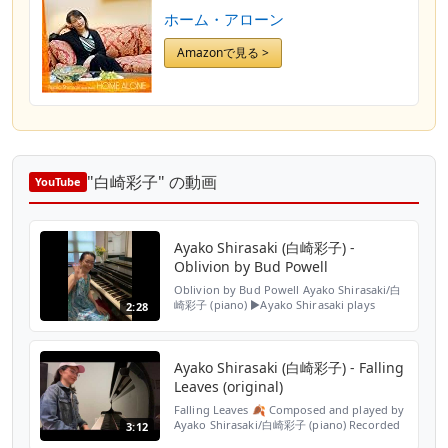
ホーム・アローン
Amazonで見る >
"白崎彩子" の動画
YouTube
Ayako Shirasaki (白崎彩子) -
Oblivion by Bud Powell
Oblivion by Bud Powell Ayako Shirasaki/白
崎彩子 (piano) ▶️Ayako Shirasaki plays
2:28
Airegin featuring Lewis Nash
https://www.youtube.com/watch?
v=1fz5d4ShiGs ----------------------------...
Ayako Shirasaki (白崎彩子) - Falling
Leaves (original)
Falling Leaves 🍂 Composed and played by
Ayako Shirasaki/白崎彩子 (piano) Recorded
3:12
on October 3, 2020 ▶️Ayako Shirasaki plays