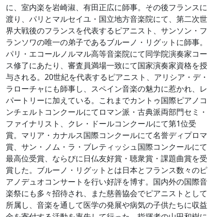
に、室内楽を岩崎淑、有田正広に師事。その後フランスに
渡り、パリとマルセイユ・国立地方音楽院にて、第二次世
界大戦後のフランスを代表するピアニスト、サンソン・フ
ランソワの唯一の弟子であるブルーノ・リグットに師事。
パリ・エコールノルマル高等音楽院にて同学院演奏家コー
ス修了にあたり、審査員満場一致にて国家演奏家資格を授
与される。20世紀を代表するピアニスト、アリシア・デ・
ラローチャにも師事し、スペイン音楽の魅力に惹かれ、レ
パートリーに加えている。これまでカントゥ国際ピアノコ
ンチェルトコンクールにてロマン派・古典派両部門セミ・
ファイナリスト、クレ・ドールコンクールにて第1位受
賞。マリア・カナルス国際コンクールにて名誉ディプロマ
賞、サン・ノム・ラ・ブレティッシュ国際コンクールにて
最高位受賞、ならびに日仏友好賞・聴衆賞・課題曲賞を受
賞した。ブルーノ・リグットとは日本とフランス数々のピ
アノデュオコンサートを行い好評を博す。国内外の国際音
楽祭にも多々招待され、また慈善協会でピアニストとして
所属し、音楽を通して医学の発展や病気の子供たちに収益
金を寄付する活動を率先して行った。指揮者の山田和樹に