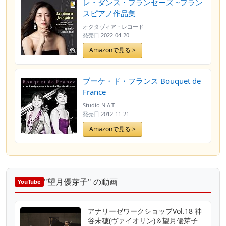
レ・ダンス・フランセーズ ~フラン
スピアノ作品集
オクタヴィア・レコード
発売日
2022-04-20
Amazonで見る >
ブーケ・ド・フランス Bouquet de
France
Studio N.A.T
発売日
2012-11-21
Amazonで見る >
"望月優芽子" の動画
YouTube
アナリーゼワークショップVol.18 神
谷未穂(ヴァイオリン)＆望月優芽子