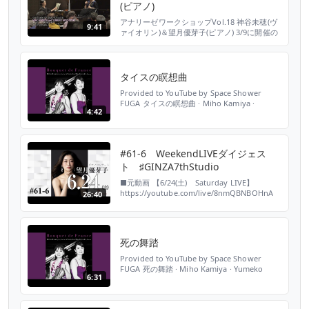
(ピアノ)
アナリーゼワークショップVol.18 神谷未穂(ヴ
9:41
ァイオリン)＆望月優芽子(ピアノ) 3/9に開催の
神谷未穂ヴァイオリンリサイタルをより深く楽
しんでいただくために、出演者のお二人ががわ
かりやすくお話します。 お話し：神谷未穂、
望月優芽子 日時：2018年2月22日(木) 19：00
タイスの瞑想曲
～20：00 会場：サントミューゼ 大スタジオ
Provided to YouTube by Space Shower
料金：入場無料（事前申し...
FUGA タイスの瞑想曲 · Miho Kamiya ·
4:42
Yumeko Mochizuki · Jules Massenet
Bouquet de France ℗ 2012 Studio N.A.T
Released on: 2014-09-24 Music Publisher:...
#61-6 WeekendLIVEダイジェス
ト ♯GINZA7thStudio
■元動画 【6/24(土) Saturday LIVE】
https://youtube.com/live/8nmQBNBOHnA
26:40
【出演】望月優芽子（ピアノ） 桐朋学園女子
高校音楽科、同大学・同大学研究科ピアノ科卒
業。ピアノを高柳朗子に、室内楽を岩崎淑、有
田正広各氏に師事。その後渡仏、パリとマルセ
死の舞踏
イユ・国立地方音楽院、パリ・エコールノルマ
ル高等音楽院...
Provided to YouTube by Space Shower
FUGA 死の舞踏 · Miho Kamiya · Yumeko
6:31
Mochizuki · Camille Saint-Saens Bouquet de
France ℗ 2012 Studio N.A.T Released on:
2014-09-24 Music Publishe...