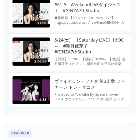
#61-5 WeekendLIVEダイジェス
ト ♯GINZA7thStudio
■元動画 【6/24(土) Saturday LIVE】
https://youtube.com/live/8nmQBNBOHnA
22:08
【出演】望月優芽子（ピアノ） 桐朋学園女子
高校音楽科、同大学・同大学研究科ピアノ科卒
業。ピアノを高柳朗子に、室内楽を岩崎淑、有
6/24(土) 【Saturday LIVE】16:00
田正広各氏に師事。その後渡仏、パリとマルセ
～ #望月優芽子
イユ・国立地方音楽院、パリ・エコールノルマ
ル高等音楽院...
#GINZA7thStudio
【開場】15:30～ 【開演】16:00～ 【出演】望
2:06:35
月優芽子（ピアノ） 桐朋学園女子高校音楽
科、同大学・同大学研究科ピアノ科卒業。ピア
ノを高柳朗子に、室内楽を岩崎淑、有田正広各
氏に師事。その後渡仏、パリとマルセイユ・国
ヴァイオリン・ソナタ 第3楽章 フィ
立地方音楽院、パリ・エコールノルマル高等音
ナーレ トレ・ザニメ
楽院にて、サンソン・フランソワ氏の唯一の弟
子ブルーノ・リグット氏に師事。同学院卒業に
Provided to YouTube by Space Shower
あたり、...
FUGA ヴァイオリン・ソナタ 第3楽章 フィナー
4:33
レ トレ・ザニメ · Miho Kamiya · Yumeko
Mochizuki · CLAUDE DEBUSSY Bouquet de
France ℗ 2012 Studio N.A.T Released on:
2014-0...
DISCOVER