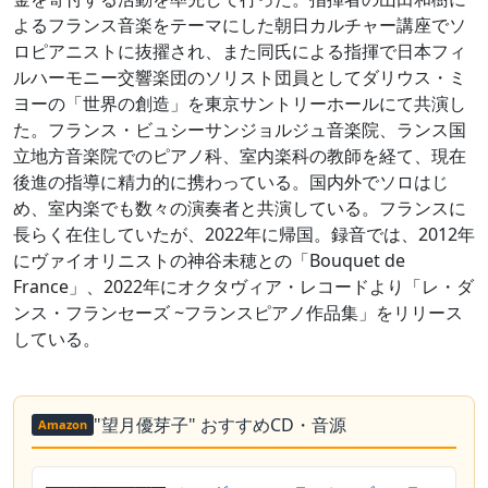
よるフランス音楽をテーマにした朝日カルチャー講座でソ
ロピアニストに抜擢され、また同氏による指揮で日本フィ
ルハーモニー交響楽団のソリスト団員としてダリウス・ミ
ヨーの「世界の創造」を東京サントリーホールにて共演し
た。フランス・ビュシーサンジョルジュ音楽院、ランス国
立地方音楽院でのピアノ科、室内楽科の教師を経て、現在
後進の指導に精力的に携わっている。国内外でソロはじ
め、室内楽でも数々の演奏者と共演している。フランスに
長らく在住していたが、2022年に帰国。録音では、2012年
にヴァイオリニストの神谷未穂との「Bouquet de
France」、2022年にオクタヴィア・レコードより「レ・ダ
ンス・フランセーズ ~フランスピアノ作品集」をリリース
している。
"望月優芽子" おすすめCD・音源
Amazon