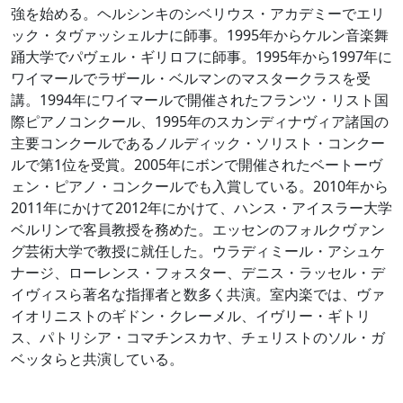
強を始める。ヘルシンキのシベリウス・アカデミーでエリ
ック・タヴァッシェルナに師事。1995年からケルン音楽舞
踊大学でパヴェル・ギリロフに師事。1995年から1997年に
ワイマールでラザール・ベルマンのマスタークラスを受
講。1994年にワイマールで開催されたフランツ・リスト国
際ピアノコンクール、1995年のスカンディナヴィア諸国の
主要コンクールであるノルディック・ソリスト・コンクー
ルで第1位を受賞。2005年にボンで開催されたベートーヴ
ェン・ピアノ・コンクールでも入賞している。2010年から
2011年にかけて2012年にかけて、ハンス・アイスラー大学
ベルリンで客員教授を務めた。エッセンのフォルクヴァン
グ芸術大学で教授に就任した。ウラディミール・アシュケ
ナージ、ローレンス・フォスター、デニス・ラッセル・デ
イヴィスら著名な指揮者と数多く共演。室内楽では、ヴァ
イオリニストのギドン・クレーメル、イヴリー・ギトリ
ス、パトリシア・コマチンスカヤ、チェリストのソル・ガ
ベッタらと共演している。