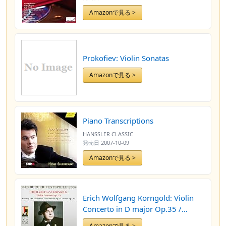
Amazonで見る >
Prokofiev: Violin Sonatas
Amazonで見る >
Piano Transcriptions
HANSSLER CLASSIC
発売日
2007-10-09
Amazonで見る >
Erich Wolfgang Korngold: Violin
Concerto in D major Op.35 /
Gesang der Heliane Op.20 / Vier St
Amazonで見る >