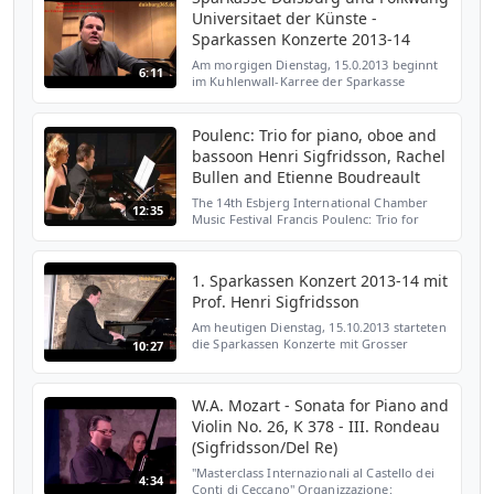
Universitaet der Künste -
Sparkassen Konzerte 2013-14
Am morgigen Dienstag, 15.0.2013 beginnt
6:11
im Kuhlenwall-Karree der Sparkasse
Duisburg die Saison 2013/14 der
Sparkassenkonzerte. Den Auftakt zur neuen
Reihe macht der musikalische...
Poulenc: Trio for piano, oboe and
bassoon Henri Sigfridsson, Rachel
Bullen and Etienne Boudreault
The 14th Esbjerg International Chamber
12:35
Music Festival Francis Poulenc: Trio for
piano, oboe and bassoon Henri
Sigfridsson, Rachel Bullen and Etienne
Boudreault 23rd August at So...
1. Sparkassen Konzert 2013-14 mit
Prof. Henri Sigfridsson
Am heutigen Dienstag, 15.10.2013 starteten
die Sparkassen Konzerte mit Grosser
10:27
Klaviermusik in die Spielzeit 2013/14. Ulrich
Schneidewind aus dem Vorstand der
Sparkasse Duisburg...
W.A. Mozart - Sonata for Piano and
Violin No. 26, K 378 - III. Rondeau
(Sigfridsson/Del Re)
"Masterclass Internazionali al Castello dei
4:34
Conti di Ceccano" Organizzazione: