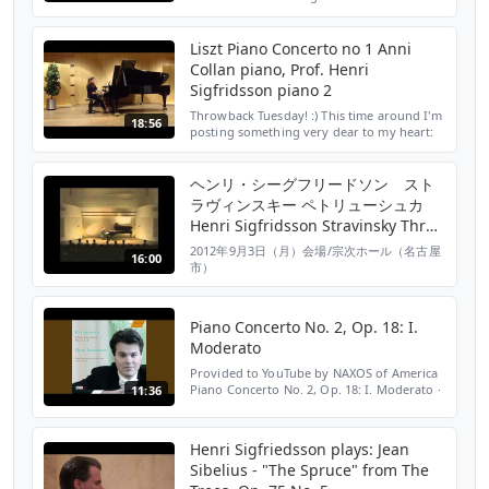
Associazione Culturale "Controtempo"
www.filarmonicacontrotempo.it Dal
Concerto dei Docenti: Piano ...
Liszt Piano Concerto no 1 Anni
Collan piano, Prof. Henri
Sigfridsson piano 2
Throwback Tuesday! :) This time around I'm
18:56
posting something very dear to my heart:
2013 I got to perform together with my
much beloved and revered Sensei Prof.
Henri Sigfridsso...
ヘンリ・シーグフリードソン スト
ラヴィンスキー ペトリューシュカ
Henri Sigfridsson Stravinsky Three
Movements from Petrouchka fro
2012年9月3日（月）会場/宗次ホール（名古屋
16:00
市）
Piano Concerto No. 2, Op. 18: I.
Moderato
Provided to YouTube by NAXOS of America
Piano Concerto No. 2, Op. 18: I. Moderato ·
11:36
Henri Sigfridsson Rachmaninov: Piano
Concertos Nos. 2 and 3 ℗ 2007 haenssler
CLASSIC Released...
Henri Sigfriedsson plays: Jean
Sibelius - "The Spruce" from The