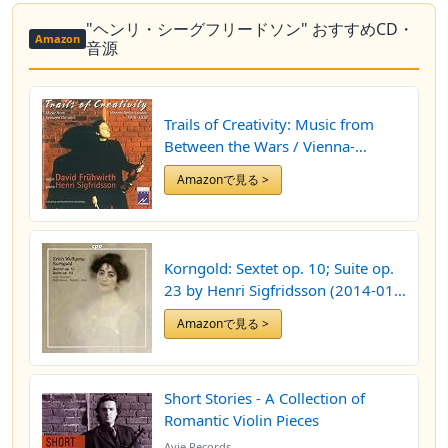
"ヘンリ・シーグフリードソン" おすすめCD・
Amazon
音源
Trails of Creativity: Music from
Between the Wars / Vienna-
London-Berlin 1918-1938 by
Amazonで見る >
David Fruhwirth (2003-02-11)
Korngold: Sextet op. 10; Suite op.
23 by Henri Sigfridsson (2014-01-
28)
Amazonで見る >
Short Stories - A Collection of
Romantic Violin Pieces
Avie Records