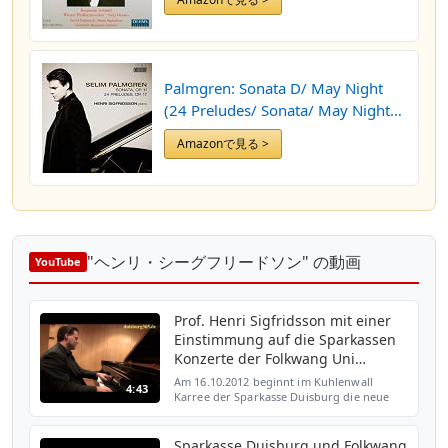
ﾃｼcke Op.11 / Suite Op.23 by
Benjamin Schmid (2013-08-05)
Palmgren: Sonata D/ May Night
(24 Preludes/ Sonata/ May Night)
(Ondine: ODE 1192-2) by Henri
Amazonで見る >
Sigfridsson (2012-06-07)
"ヘンリ・シーグフリードソン" の動画
YouTube
Prof. Henri Sigfridsson mit einer
Einstimmung auf die Sparkassen
Konzerte der Folkwang Uni
Duisburg
Am 16.10.2012 beginnt im Kuhlenwall
4:43
Karree der Sparkasse Duisburg die neue
Saison der Sparkassen Konzerte der
Folkwang Universität der Künste in
Duisburg. Professor Henri Sigfri...
Sparkasse Duisburg und Folkwang