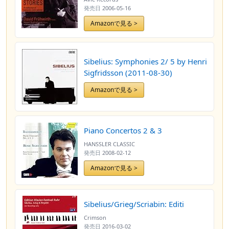
発売日
2006-05-16
Amazonで見る >
Sibelius: Symphonies 2/ 5 by Henri
Sigfridsson (2011-08-30)
Amazonで見る >
Piano Concertos 2 & 3
HANSSLER CLASSIC
発売日
2008-02-12
Amazonで見る >
Sibelius/Grieg/Scriabin: Editi
Crimson
発売日
2016-03-02