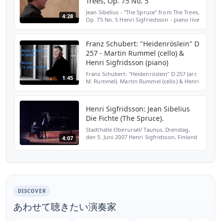
Trees, Op. 75 No. 5
Jean Sibelius - "The Spruce" from The Trees,
4:28
Op. 75 No. 5 Henri Sigfriedsson - piano live
recording produced by: www.classical-
music-media.pl "Florianka" chamber hall,
Kraków 2018
Franz Schubert: "Heidenröslein" D
257 - Martin Rummel (cello) &
Henri Sigfridsson (piano)
Franz Schubert: "Heidenröslein" D 257 (arr.
1:45
M. Rummel). Martin Rummel (cello) & Henri
Sigfridsson (piano). Concert in Bochum
(Germany) on 12 January 2003.
Henri Sigfridsson: Jean Sibelius
Die Fichte (The Spruce).
Stadthalle Oberursel/ Taunus. Dienstag,
den 5. Juni 2007 Henri Sigfridsson, Finland
4:07
1. Preisträger International Beethoven
Competition Bonn 2005 spielt Werke von
Ludwig van Beet...
DISCOVER
あわせて聴きたい演奏家