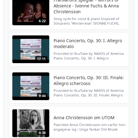
Absence - Ivonne Fuchs & Anna
Christensson
Song cycle for voice & piano Inspired of
6:22
Schuberts "Winterreise" IVONNE FUCHS,
mezzo-soprano ANNA CHRISTENSSON,
piano WORLD PREMIÈRE 2/9/2017 in
Stockholm Poems by FARAJ BAYRAKD...
Piano Concerto, Op. 30: I. Allegro
moderato
Provided to YouTube by NAXOS of America
Piano Concerto, Op. 30: I. Allegro
17:11
moderato · Anna Christensson Mankell:
Piano Concerto, Op. 30 - Nystroem:
Concerto ricercante ℗ 2015 Ca...
Piano Concerto, Op. 30: III. Finale:
Allegro scherzoso
Provided to YouTube by NAXOS of America
Piano Concerto, Op. 30: III. Finale: Allegro
9:44
scherzoso · Anna Christensson Mankell:
Piano Concerto, Op. 30 - Nystroem:
Concerto ricercant...
Anna Christensson om UTOM
Pianisten Anna Christensson om varför hon
engagerar sig i Unga Tankar Om Musik
0:38