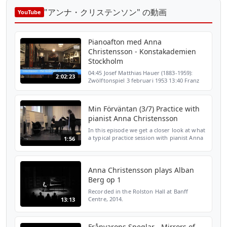
"アンナ・クリステンソン" の動画
YouTube
Pianoafton med Anna
Christensson - Konstakademien
Stockholm
04:45 Josef Matthias Hauer (1883-1959):
2:02:23
Zwölftonspiel 3 februari 1953 13:40 Franz
Schubert: Fantasia i C-dur, op 15 37:44
Henning Mankell (1886-1939): Legend:
Atlantis, op 59 nr...
Min Förväntan (3/7) Practice with
pianist Anna Christensson
In this episode we get a closer look at what
a typical practice session with pianist Anna
1:56
Christensson might look like. Music from
Arnold Schönbergs Erwartung Hanna
Fritzson - s...
Anna Christensson plays Alban
Berg op 1
Recorded in the Rolston Hall at Banff
Centre, 2014.
13:13
Frånvarons Speglar - Mirrors of