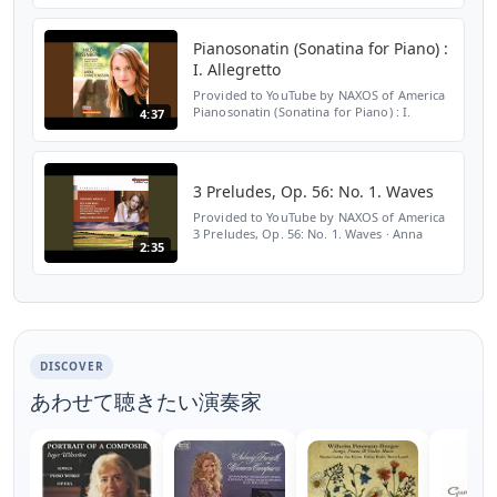
Pianosonatin (Sonatina for Piano) :
I. Allegretto
Provided to YouTube by NAXOS of America
Pianosonatin (Sonatina for Piano) : I.
4:37
Allegretto · Anna Christensson Rosenberg:
Piano Pieces ℗ 2012 CapriccioNR Released
on: 2012-10-02 ...
3 Preludes, Op. 56: No. 1. Waves
Provided to YouTube by NAXOS of America
3 Preludes, Op. 56: No. 1. Waves · Anna
2:35
Christensson Mankell, H.: Piano Music ℗
2009 Phoenix Released on: 2009-01-01
Artist: Anna Christe...
DISCOVER
あわせて聴きたい演奏家