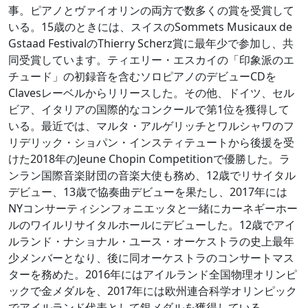
事。ピアノとヴァイオリンの両方で数多くの賞を受賞して
いる。15歳のときには、スイスのSommets Musicaux de
Gstaad FestivalのThierry Scherz賞に最年少で参加し、共
同受賞しています。ティエリー・エスカイの「印象派のエ
チュード」の初録音を含むソロピアノのデビューCDを
Clavesレーベルからリリースした。その他、ドイツ、セル
ビア、イタリアの国際的なコンクールで第1位を獲得して
いる。最近では、マルタ・アルゲリッチとワルシャワのフ
リデリック・ショパン・インスティテュートから後援を受
けた2018年のJeune Chopin Competitionで優勝した。ラ
ンラン国際音楽財団の音楽大使も務め、12歳でリサイタル
デビュー、13歳で協奏曲デビューを果たし、2017年には
NYコンサーティシンフォニエッタと一緒にカーネギーホー
ルのワイルリサイタルホールにデビューした。12歳でアイ
ルランド・ナショナル・ユース・オーケストラの史上最年
少メンバーとなり、後に同オーケストラのコンサートマス
ターを務めた。2016年にはアイルランド全国物理オリンピ
ックで金メダルを、2017年には欧州連合科学オリンピック
でアイルランド代表として銀メダルを獲得している。