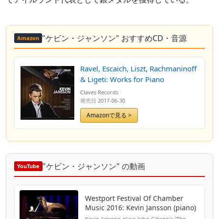
"ケビン・ジャンソン" おすすめCD・音源
Amazon
Ravel, Escaich, Liszt, Rachmaninoff
& Ligeti: Works for Piano
Claves Records
発売日
2017-06-30
Amazonで見る >
"ケビン・ジャンソン" の動画
YouTube
Westport Festival Of Chamber
Music 2016: Kevin Jansson (piano)
Kevin Jansson plays John Gibson's "The