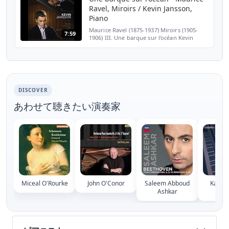
Ravel, Miroirs / Kevin Jansson,
Piano
Maurice Ravel (1875-1937) Miroirs (1905-
7:59
1906) III. Une barque sur l'océan Kevin
Jansson, Piano 2016 Prize: Guillaume
Bellom and Kevin Jansson, ex-aequo Our
Piano Sonatas playlis...
DISCOVER
あわせて聴きたい演奏家
Miceal O'Rourke
John O'Conor
Saleem Abboud
Karl-A
Ashkar
Ko