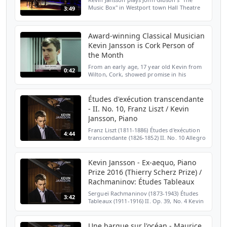
Music Box" in Westport town Hall Theatre
3:49
on day 2 of the Westport Festival Of
Chamber Music 2016. 10.09.2016
Award-winning Classical Musician
Kevin Jansson is Cork Person of
the Month
From an early age, 17 year old Kevin from
0:42
Wilton, Cork, showed promise in his
musical skills. In fact, he gave his first piano
recital at the age of 12. One year later he
made h...
Études d'exécution transcendante
- II. No. 10, Franz Liszt / Kevin
Jansson, Piano
Franz Liszt (1811-1886) Études d'exécution
4:44
transcendante (1826-1852) II. No. 10 Allegro
agitato molto Kevin Jansson, Piano 2016
Prize: Guillaume Bellom and Kevin Jansson,
ex-aeq...
Kevin Jansson - Ex-aequo, Piano
Prize 2016 (Thierry Scherz Prize) /
Rachmaninov: Études Tableaux
Sergueï Rachmaninov (1873-1943) Études
3:42
Tableaux (1911-1916) II. Op. 39, No. 4 Kevin
Jansson, Piano 2016 Prize: Guillaume
Bellom and Kevin Jansson, ex-aequo Our
Piano Sonatas pla...
Une barque sur l'océan - Maurice