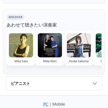
Rubinstein. The compe...
DISCOVER
あわせて聴きたい演奏家
Mika Sato
Mika Mori
Asuka Sakuma
Ikuko
ピアニスト
PC
| Mobile