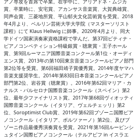
アノ専攻を首席で卒業。在学中に、アリアドネ・ムジカ
賞、卒業時に、安宅賞、アカンサス音楽賞、大賀典雄賞、
同声会賞、三菱地所賞、平山郁夫文化芸術賞を受賞。2018
年4月より、ベルリン芸術大学大学院（マスターソリスト
課程）にて Klaus Hellwig に師事。2020年4月より、同大
学ドイツ国家演奏家資格課程で学んだ。第37回ピティナ・
ピアノコンペティション特級銀賞・聴衆賞・王子ホール
賞、第9回ルーマニア国際音楽コンクール第1位・オーディ
エンス賞、2013年の第10回東京音楽コンクールピアノ部門
第2位等を受賞。第6回福田靖子賞優秀賞。2014年度ヤマハ
音楽支援奨学生。2014年第83回日本音楽コンクールピアノ
部門第2位、岩谷賞（聴衆賞）。2016年第62回マリア・カ
ナルス・バルセロナ国際音楽コンクール（スペイン）第2
位、最年少ファイナリスト賞。2017年第68回ヴィオッティ
国際音楽コンクール（イタリア、ヴェルチェッリ）第2
位、Soroptimist Club賞、2019年第62回ブゾーニ国際ピア
ノコンクール（イタリア、ボルツァーノ）第2位、及びブ
ゾーニ作品最優秀演奏賞を受賞。2021年第16回ルービンシ
ュタイン国際ピアノコンクール（テルアビフ in イスラエ