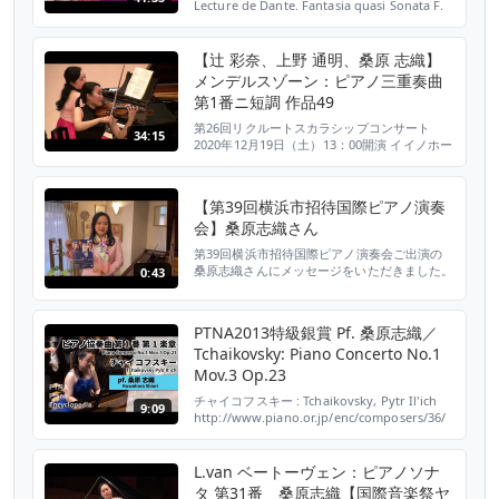
Lecture de Dante. Fantasia quasi Sonata F.
Busoni, Elegiés n. 7 e 4 BV 249 I. Stravinskij,
Trois mouvements de Pétrouchka 28 Aug.
201...
【辻 彩奈、上野 通明、桑原 志織】
メンデルスゾーン：ピアノ三重奏曲
第1番ニ短調 作品49
第26回リクルートスカラシップコンサート
34:15
2020年12月19日（土）13：00開演 イイノホー
ル 江副記念リクルート財団では1995年より、
器楽部門の奨学生の成果発表の場として、毎年
12月にコンサートを開催しています。 今年は
【第39回横浜市招待国際ピアノ演奏
初のオンライン配信を実施、配信では第44回
会】桑原志織さん
生桑原 志織さんが聴きどころを語ってくれま
した。 メンデルスゾーン：ピアノ三重奏曲
第39回横浜市招待国際ピアノ演奏会ご出演の
第...
桑原志織さんにメッセージをいただきました。
0:43
第39回横浜市招待国際ピアノ演奏会 日時：
2021年11月6日(土)16:00開演 会場：神奈川県
立音楽堂 主催：横浜みなとみらいホール 公演
PTNA2013特級銀賞 Pf. 桑原志織／
情報はこちらでチェック：
Tchaikovsky: Piano Concerto No.1
http://yipc.yafjp.org/ YAFチャンネル：
https://www.youtube...
Mov.3 Op.23
チャイコフスキー : Tchaikovsky, Pytr Il'ich
9:09
http://www.piano.or.jp/enc/composers/36/
ピアノ協奏曲 第1番 第1楽章 : Concerto for
piano and orchestra No. 1 Mov.1 Pf. 桑原
志織 : Shiori Kuwahara ====== 撮影...
L.van ベートーヴェン：ピアノソナ
タ 第31番 桑原志織【国際音楽祭ヤ