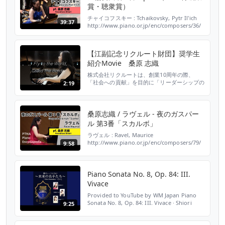
財団法人江副記念リ...
賞・聴衆賞）
チャイコフスキー : Tchaikovsky, Pytr Il'ich
39:37
http://www.piano.or.jp/enc/composers/36/
ピアノ協奏曲 第1番 変ロ短調 : Concerto
for piano and orchestra No. 1 Pf. 桑原 志
織 : Shiori Kuwahara ====== 撮影：ビデオク
【江副記念リクルート財団】奨学生
ラ...
紹介Movie 桑原 志織
株式会社リクルートは、創業10周年の際、
「社会への貢献」を目的に「リーダーシップの
2:19
ある人・向学心旺盛な人・将来何かやりそうな
人」を応援するための奨学金制度「リクルート
スカラシップ」を1971年に創設しました。
1976年に、リクルートからの基金寄付により
桑原志織 / ラヴェル - 夜のガスパー
財団法人「江副育英会」を設立。2012年に
ル 第3番「スカルボ」
「公益財団法人江副財団」として公益法人認定
をいただき、201...
ラヴェル : Ravel, Maurice
http://www.piano.or.jp/enc/composers/79/
9:58
夜のガスパール スカルボ : Gaspard de la nuit
"Scarbo" Pf. 桑原 志織 : Shiori Kuwahara
====== 【第37回ピティナ・ピアノコンペティ
ション 特級セミファイナル】 8月1...
Piano Sonata No. 8, Op. 84: III.
Vivace
Provided to YouTube by WM Japan Piano
Sonata No. 8, Op. 84: III. Vivace · Shiori
9:25
Kuwahara Geidai Label Vol.2: Next
Generation 1 ℗ 2018 Licensed by Tokyo