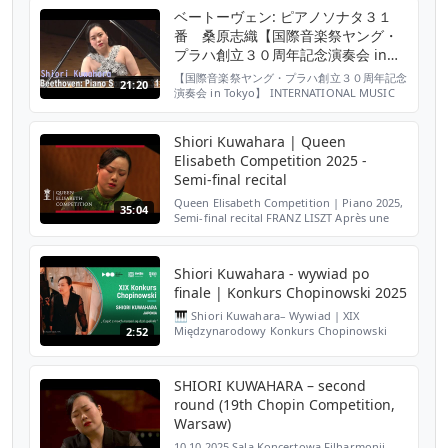
Fryderyka Chopina The 19th Internatio...
ベートーヴェン: ピアノソナタ３１
番 桑原志織【国際音楽祭ヤング・
プラハ創立３０周年記念演奏会 in
Tokyo】
【国際音楽祭ヤング・プラハ創立３０周年記念
21:20
演奏会 in Tokyo】 INTERNATIONAL MUSIC
FESTIVAL YOUNG PRAGUE 30TH
ANNIVERSARY CONCERT IN TOKYO 日 時：
2021年11月7日(日) 15:00開演 会 場：サン
Shiori Kuwahara | Queen
トリーホール ブルーローズ ( SUNTORY
Elisabeth Competition 2025 -
HOLL Blue ...
Semi-final recital
Queen Elisabeth Competition | Piano 2025,
35:04
Semi-final recital FRANZ LISZT Après une
lecture du Dante (Années de Pèlerinage, 2e
année, Italie) 00:00:00 ANA SOKOLOVIĆ Two
Studies f...
Shiori Kuwahara - wywiad po
finale | Konkurs Chopinowski 2025
🎹 Shiori Kuwahara– Wywiad | XIX
Międzynarodowy Konkurs Chopinowski
2:52
2025 🎶 Rozmowa z Shiori Kuwaharą,
uczestniczką XIX Międzynarodowego
Konkursu Pianistycznego im. Fryderyka
SHIORI KUWAHARA – second
Ch...
round (19th Chopin Competition,
Warsaw)
10.10.2025 Sala Koncertowa Filharmonii