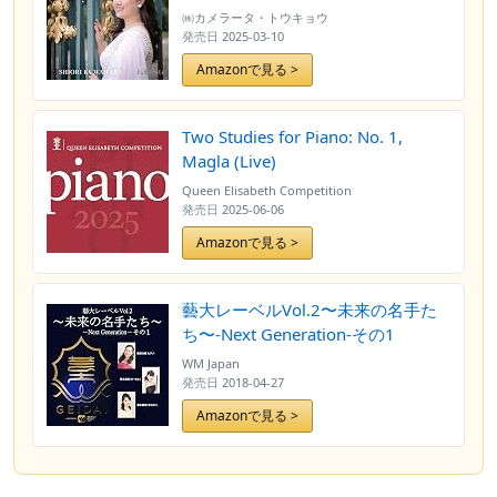
〈ライヴ盤〉
㈱カメラータ・トウキョウ
発売日
2025-03-10
Amazonで見る >
Two Studies for Piano: No. 1,
Magla (Live)
Queen Elisabeth Competition
発売日
2025-06-06
Amazonで見る >
藝大レーベルVol.2〜未来の名手た
ち〜-Next Generation-その1
WM Japan
発売日
2018-04-27
Amazonで見る >