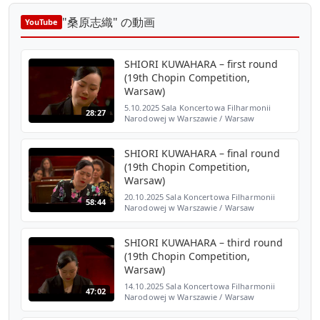
"桑原志織" の動画
YouTube
SHIORI KUWAHARA – first round
(19th Chopin Competition,
Warsaw)
5.10.2025 Sala Koncertowa Filharmonii
28:27
Narodowej w Warszawie / Warsaw
Philharmonic Concert Hall XIX
Międzynarodowy Konkurs Pianistyczny im.
Fryderyka Chopina The 19th Internation...
SHIORI KUWAHARA – final round
(19th Chopin Competition,
Warsaw)
20.10.2025 Sala Koncertowa Filharmonii
58:44
Narodowej w Warszawie / Warsaw
Philharmonic Concert Hall XIX
Międzynarodowy Konkurs Pianistyczny im.
Fryderyka Chopina The 19th Internatio...
SHIORI KUWAHARA – third round
(19th Chopin Competition,
Warsaw)
14.10.2025 Sala Koncertowa Filharmonii
47:02
Narodowej w Warszawie / Warsaw
Philharmonic Concert Hall XIX
Międzynarodowy Konkurs Pianistyczny im.