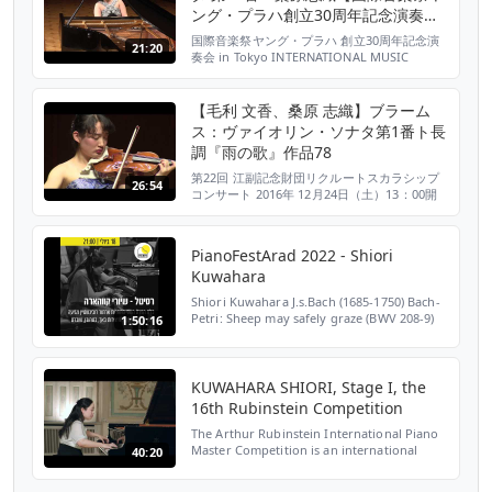
ング・プラハ創立30周年記念演奏会
in Tokyo】
国際音楽祭ヤング・プラハ 創立30周年記念演
21:20
奏会 in Tokyo INTERNATIONAL MUSIC
FESTIVAL YOUNG PRAGUE 30TH
ANNIVERSARY CONCERT IN TOKYO 日時：
2021年11月7日（日）15時00分開演
【毛利 文香、桑原 志織】ブラーム
Sunday, November 7. 2021 | 3:00 pm 会...
ス：ヴァイオリン・ソナタ第1番ト長
調『雨の歌』作品78
第22回 江副記念財団リクルートスカラシップ
26:54
コンサート 2016年 12月24日（土）13：00開
演 紀尾井ホール 江副記念リクルート財団では
1995年より、器楽部門の奨学生の成果発表の
場として、毎年12月にコンサートを開催して
PianoFestArad 2022 - Shiori
います。 ブラームス：ヴァイオリン・ソナタ
Kuwahara
第1番ト長調『雨の歌』作品78 毛利 文香（ヴ
ァイオリン）／ Fumika Mohr...
Shiori Kuwahara J.s.Bach (1685-1750) Bach-
Petri: Sheep may safely graze (BWV 208-9)
1:50:16
L.V. Beethoven (1770-1827) Sonata No. 26,
Op. 81a (Les Adieux) Bach - Busoni (1866-
1924) Chac...
KUWAHARA SHIORI, Stage I, the
16th Rubinstein Competition
The Arthur Rubinstein International Piano
Master Competition is an international
40:20
piano competition specializing in the
classical music championed by Arthur