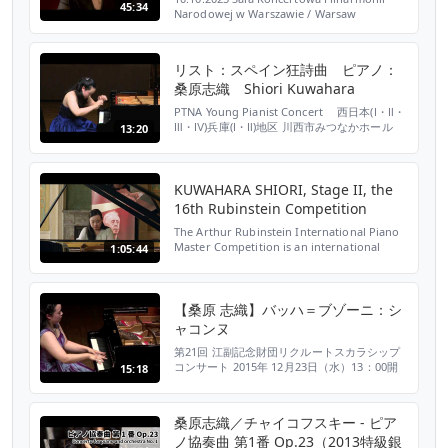
45:34
Narodowej w Warszawie / Warsaw
Philharmonic Concert Hall XIX
Międzynarodowy Konkurs Pianistyczny im.
Fryderyka Chopina The 19th Internatio...
リスト：スペイン狂詩曲 ピアノ：
桑原志織 Shiori Kuwahara
PTNA Young Pianist Concert 西日本(Ⅰ・Ⅱ・
Ⅲ・Ⅳ)兵庫(Ⅰ・Ⅱ)地区 川西市みつなかホール
13:20
2014.1.13(月・祝)
http://www.mitsunaka-bunka.jp/ 主催：ピテ
ィナ ヤングピアニストコンサート実行委員会
後援：一般社団法人 全日本ピアノ指導者協会
KUWAHARA SHIORI, Stage II, the
(PTNA) http://www.pia...
16th Rubinstein Competition
The Arthur Rubinstein International Piano
Master Competition is an international
1:05:44
piano competition specializing in the
classical music championed by Arthur
Rubinstein. The compe...
【桑原 志織】バッハ＝ブゾーニ：シ
ャコンヌ
第21回 江副記念財団リクルートスカラシップ
コンサート 2015年 12月23日（水）13：00開
15:18
演 紀尾井ホール 江副記念リクルート財団では
1995年より、器楽部門の奨学生の成果発表の
場として、毎年12月にコンサートを開催して
桑原志織／チャイコフスキー - ピア
います。 バッハ＝ブゾーニ：シャコンヌ 桑原
ノ協奏曲 第1番 Op.23（2013特級銀
志織（ピアノ）／Shiori Kuwahara(Pf.) 公益