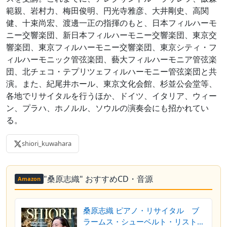
範親、岩村力、梅田俊明、円光寺雅彦、大井剛史、高関
健、十束尚宏、渡邊一正の指揮のもと、日本フィルハーモ
ニー交響楽団、新日本フィルハーモニー交響楽団、東京交
響楽団、東京フィルハーモニー交響楽団、東京シティ・フ
ィルハーモニック管弦楽団、藝大フィルハーモニア管弦楽
団、北チェコ・テプリツェフィルハーモニー管弦楽団と共
演。また、紀尾井ホール、東京文化会館、杉並公会堂等、
各地でリサイタルを行うほか、ドイツ、イタリア、ウィー
ン、プラハ、ホノルル、ソウルの演奏会にも招かれてい
る。
shiori_kuwahara
"桑原志織" おすすめCD・音源
Amazon
桑原志織 ピアノ・リサイタル ブ
ラームス・シューベルト・リスト