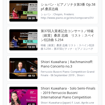
University of the Arts /...
ショパン - ピアノソナタ第3番 Op.58
pf.桑原志織
ショパン : Chopin, Frederic
http://www.piano.or.jp/enc/composers/31/
26:20
ピアノ・ソナタ第3番 ロ短調 : Sonate h-
Moll Pf. 桑原 志織 : Shiori Kuwahara =====
ピティナ・ピアノコンペティション 2013全国
第37回入賞者記念コンサート／特級
決勝大会セミファイナル（8月18日）より 第一
［銀賞］桑原 志織 リスト：スペイ
生...
ン狂詩曲 S.254
特級［銀賞］桑原 志織 リスト：スペイン狂詩
13:33
曲 S.254 -- 第37回ピティナ・ピアノコンペテ
ィション 入賞者記念コンサート 2013年3月23
日（日）紀尾井ホールにて ◇詳しくはこちら
をご覧ください。
Shiori Kuwahara｜Rachmaninoff:
http://www.piano.or.jp/concert/yp/solo-
Piano Concerto no.3
duo/
Ferruccio Busoni Piano Competition Grand
Finale - 06 September 2019，Shiori
48:13
Kuwahara (Japan)
Shiori Kuwahara - Solo Semi-Finals
- 2019 Ferruccio Busoni
International Piano Competition
Shiori Kuwahara (Japan) F. Liszt, Après une
41:35