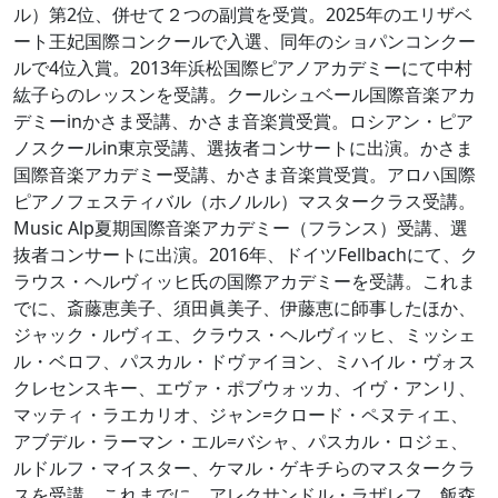
ル）第2位、併せて２つの副賞を受賞。2025年のエリザベ
ート王妃国際コンクールで入選、同年のショパンコンクー
ルで4位入賞。2013年浜松国際ピアノアカデミーにて中村
紘子らのレッスンを受講。クールシュベール国際音楽アカ
デミーinかさま受講、かさま音楽賞受賞。ロシアン・ピア
ノスクールin東京受講、選抜者コンサートに出演。かさま
国際音楽アカデミー受講、かさま音楽賞受賞。アロハ国際
ピアノフェスティバル（ホノルル）マスタークラス受講。
Music Alp夏期国際音楽アカデミー（フランス）受講、選
抜者コンサートに出演。2016年、ドイツFellbachにて、ク
ラウス・ヘルヴィッヒ氏の国際アカデミーを受講。これま
でに、斎藤恵美子、須田眞美子、伊藤恵に師事したほか、
ジャック・ルヴィエ、クラウス・ヘルヴィッヒ、ミッシェ
ル・ベロフ、パスカル・ドヴァイヨン、ミハイル・ヴォス
クレセンスキー、エヴァ・ポブウォッカ、イヴ・アンリ、
マッティ・ラエカリオ、ジャン=クロード・ペヌティエ、
アブデル・ラーマン・エル=バシャ、パスカル・ロジェ、
ルドルフ・マイスター、ケマル・ゲキチらのマスタークラ
スを受講。これまでに、アレクサンドル・ラザレフ、飯森