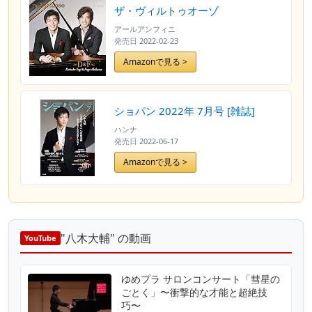
ザ・ヴィルトゥオーゾ
アールアンフィニ
発売日
2022-02-23
Amazonで見る >
ショパン 2022年 7月号 [雑誌]
ハンナ
発売日
2022-06-17
Amazonで見る >
"八木大輔" の動画
YouTube
ゆめプラ サロンコンサート「彗星の
ごとく」〜衝撃的な才能と超絶技
巧〜