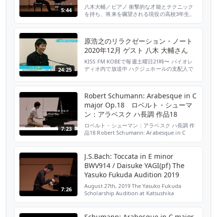
八木大輔／ピアノ 衝撃的な才能とテクニック
5:44
を持ち、将来を嘱望される現役の高校3年生。
湧き出るエネルギーとストイックな演奏は、無
限の可能性を感じさせる。 チッタ・ティ・カ
ントゥ国際ピアノ協奏曲コンクール古典派部門
原浩之のリラクゼーション・ノート
第1位ほか、国際ピアノコンクールで次々に最
2020年12月 ゲスト 八木 大輔さん
年少入賞を果たす。若き才能の唯一無二の
「今」を、ぜひ”生”で堪能してほしい。 試演会
KISS FM KOBEで毎週土曜日21時〜 バイオレ
に集まった各ホール...
ディオ内で放送中 ハクジュホールの支配人で
24:25
ある原 浩之が ゲストをお招きし「愉しみなが
ら送る人生」などのお話と ハクジュホールで
の生演奏をお送りします。
Robert Schumann: Arabesque in C
major Op.18 ロベルト・シューマ
ン：アラベスク ハ長調 作品18
ロベルト・シューマン：アラベスク ハ長調 作
7:23
品18 Robert Schumann: Arabesque in C
major Op.18 八木大輔（ピアノ） Daisuke
Yagi, Piano 協賛：株式会社IDホールディング
ス 協力：アールアンフィニ・レーベル
J.S.Bach: Toccata in E minor
BWV914 / Daisuke YAGI(pf) The
Yasuko Fukuda Audition 2019
August 27th, 2019 The Yasuko Fukuda
7:26
Scholarship Audition at Katsushika
Symphony Hills Iris Hall(Japan) The Yasuko
Fukuda Scholarship Foundation
http://www.yf-scholarship.org/ Da...
Schumann: Arabesque in C major