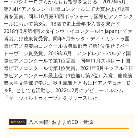
ー・バシキーロフらからもも指導を受ける。2017年5月、
第7回ピアノタレント国際コンクールにて大賞および聴衆
賞を受賞。同年10月第30回ポッツォーリ国際ピアノコンク
ールにおいて第3位、13歳で史上最年少入賞を果たす。
2018年3月第4回スタインウェイコンクールin Japanにて大
賞および聴衆賞受賞。同年5月チッタ・ディ・カントゥ国
際ピアノ協奏曲コンクール古典派部門で第1位併せてベー
トーヴェン賞受賞。2019年6月、アンドレア・バルディ国
際ピアノコンクールで第1位受賞。同年11月スポレート国
際ピアノコンクールで第1位受賞。2021年9月モツアルテ国
際ピアノコンクール最上位（1位無し第2位）入賞。慶應義
塾大学文学部で学ぶ。秋川風雅とともにピアノデュオ「D
＆F」としても活動し、2022年2月にデビューアルバム
『ザ・ヴィルトゥオーゾ』をリリースした。
"八木大輔" おすすめCD・音源
Amazon