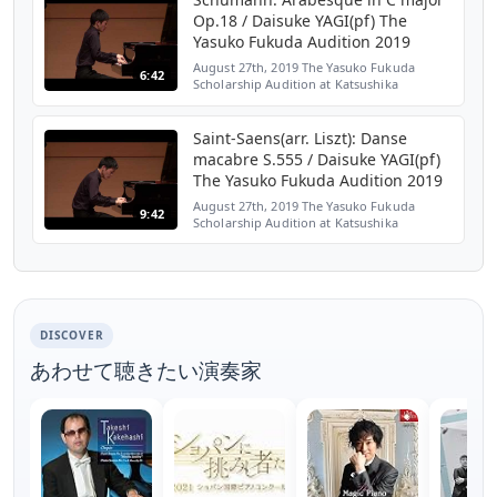
Op.18 / Daisuke YAGI(pf) The
Yasuko Fukuda Audition 2019
August 27th, 2019 The Yasuko Fukuda
6:42
Scholarship Audition at Katsushika
Symphony Hills Iris Hall(Japan) The Yasuko
Fukuda Scholarship Foundation
http://www.yf-scholarship.org/ Da...
Saint-Saens(arr. Liszt): Danse
macabre S.555 / Daisuke YAGI(pf)
The Yasuko Fukuda Audition 2019
August 27th, 2019 The Yasuko Fukuda
9:42
Scholarship Audition at Katsushika
Symphony Hills Iris Hall(Japan) The Yasuko
Fukuda Scholarship Foundation
http://www.yf-scholarship.org/ Da...
DISCOVER
あわせて聴きたい演奏家