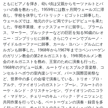
ともにピアノを弾き、幼い頃は父親からモーツァルトとバ
ッハの曲を教わった。1959年には数ヶ月間ウェールズに滞
在し、学校を休学してパトリック・ピゴットに師事した。
ウェールズでは、地元のテレビ局でテレビデビューを果た
した。学校卒業後、オックスフォードに留学し、ブラーム
ス、マーラー、ブルックナーなどの巨匠を知る90歳のレオ
ニー・ゴンブリッヒに師事。さらにウィーンでブルーノ・
ザイドルホーファーに師事、カール・ヨハン・グルムにオ
ルガンも師事した。1968年から1967年までコペンハーゲン
のガリソン教会の第2オルガニストを、19年間ホルメン教
会のオルガニストを務め、王室のために演奏も行った。
1968年のデビュー以来、ルートヴィヒスブルク音楽祭、コ
ンセルトヘボウの室内楽シリーズ、パース国際芸術祭な
ど、世界中の多くの会場で演奏している。トリオ・プロ・
アルテ、ヴァイオリンのガストン・プーレ、フルートのト
ーケ・ルンド・クリスチャンセン、ヴァイオリンのニコラ
イ・マドヤン、チェリーのキム・バック・ディニツェンと
共同作業を行っている。ベートーヴェンの演奏・録音を多
く行っており、チェリストのラルフ・キルシュバウムとの