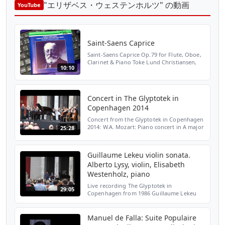
"エリザベス・ウェステンホルツ" の動画
YouTube
Saint-Saens Caprice
Saint-Saens Caprice Op.79 for Flute, Oboe,
Clarinet & Piano Toke Lund Christiansen,
10:10
flute Joakin Dam Thomsen, oboe Niels
Thomsen, clarinet Elisabeth Westenholz,
piano
Concert in The Glyptotek in
Copenhagen 2014
Concert from the Glyptotek in Copenhagen
2014: W.A. Mozart: Piano concert in A major
25:28
kv.414 Solist, Elisabeth Westenholz The
Copenhagen Chambersoloists. leader,
Michael Malmgreen
Guillaume Lekeu violin sonata.
Alberto Lysy, violin, Elisabeth
Westenholz, piano
Live recording The Glyptotek in
29:05
Copenhagen from 1986 Guillaume Lekeu
(1870-1894) Violin sonata in G major Alberto
Lysy, violin, Elisabeth Westenholz, piano. 2:
11.15 3: 21.26
Manuel de Falla: Suite Populaire