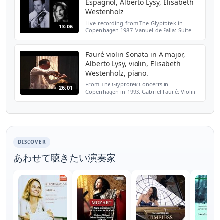
Espagnol, Alberto Lysy, Elisabeth
Westenholz
Live recording from The Glyptotek in
13:06
Copenhagen 1987 Manuel de Falla: Suite
Populaire Espagnol for violin and piano
Alberto Lysy, violin, Elisabeth Westenholz,
piano Recorded by...
Fauré violin Sonata in A major,
Alberto Lysy, violin, Elisabeth
Westenholz, piano.
From The Glyptotek Concerts in
26:01
Copenhagen in 1993. Gabriel Fauré: Violin
sonata in A major op.13 Alberto Lysy,
violin, Elisabeth Westenholz, piano. 1.
movement: 00:02 2. movemen...
DISCOVER
あわせて聴きたい演奏家