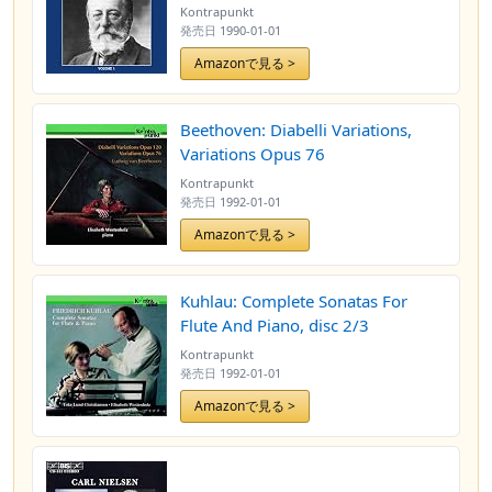
Kontrapunkt
発売日
1990-01-01
Amazonで見る >
Beethoven: Diabelli Variations,
Variations Opus 76
Kontrapunkt
発売日
1992-01-01
Amazonで見る >
Kuhlau: Complete Sonatas For
Flute And Piano, disc 2/3
Kontrapunkt
発売日
1992-01-01
Amazonで見る >