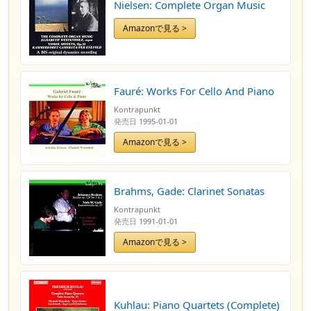
Nielsen: Complete Organ Music
Amazonで見る >
Fauré: Works For Cello And Piano
Kontrapunkt
発売日
1995-01-01
Amazonで見る >
Brahms, Gade: Clarinet Sonatas
Kontrapunkt
発売日
1991-01-01
Amazonで見る >
Kuhlau: Piano Quartets (Complete)