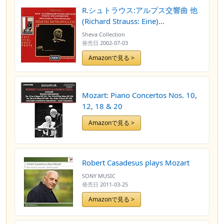
R.シュトラウス:アルプス交響曲 他
(Richard Strauss: Eine)
Alpensinfonie
Sheva Collection
発売日
2002-07-03
Amazonで見る >
Mozart: Piano Concertos Nos. 10,
12, 18 & 20
Amazonで見る >
Robert Casadesus plays Mozart
SONY MUSIC
発売日
2011-03-25
Amazonで見る >