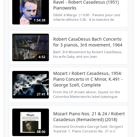
Ravel - Robert Casadesus (1951)
No.1,...
Pianoworks
Dédié à Margo :) ! 0:00 : Pavane pour une
infante défunte 5:36 : A la manière de
1:54:28
Chabrier 7:51 : A la manière de Borodine
9:25 : Sonatine - I. Modéré 13:14 : II.
Mouvement de me...
Robert CasaDesus Bach Concerto
for 3 pianos, 3rd movement. 1964
Bach 3rd Movement by Robert CasaDesus,
his wife Gaby and son Jean.
4:52
Mozart / Robert Casadesus, 1954:
Piano Concerto in C Minor, K.491 -
George Szell, Complete
From the LP shown above, Issued on the
27:41
Columbia Masterworks label (catalogue
number 4901) in 1954. Robert Casadesus,
soloist. George Szell leads the Columbia
Symphony Orchestra....
Mozart Piano Nos. 21 & 24 / Robert
Casadesus (Remastered) (2018)
Cleveland Orchestra George Szell, Dirigent
Tracklist: 1. Piano Concerto No. 21 in C
58:00
Major, K. 467 (Remastered) : I. Allegro