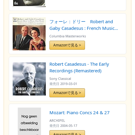
フォーレ：ドリー Robert and
Gaby Casadesus : French Music
For Piano - Four Hands
Columbia Masterworks
Amazonで見る >
Robert Casadesus - The Early
Recordings (Remastered)
Sony Classical
発売日
2019-03-01
Amazonで見る >
Mozart: Piano Concs 24 & 27
ARCHIPEL
発売日
2004-05-17
Amazonで見る >