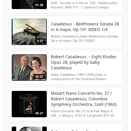
0:00 : Toccata in E minor 7:55 : Italienisches
51:38
Konzert, BWV 971 - I. [without tempo
designation] 11:30 : II. Andante 16:05 : III.
Presto 19:36 : Partita in C minor, BWV 826 -
Si...
Casadesus - Beethovens Sonata 28
in A major, Op 101 VIDEO 1/4
Robert Casadesus plays Beethovens Sonata
28 in A major, Op 101 VIDEO
3:37
Robert Casadesus -- Eight Etudes
Opus 28, played by Gaby
Casadesus
Gaby Casadesus (1901-1999) plays a
18:07
composition of her husband Robert
Casadesus (1899-1972) Huit Études, Op. 28
(composed in 1939-1940) No. 1 — Tierces:
Vivo 0:00 No. 2 — Octaves...
Mozart Piano Concerto No. 27 /
Robert Casadesus, Columbia
Symphony Orchestra, Szell (1963)
Piano Concerto No. 27 in B-Flat Major, K.
30:21
595 : I. Allegro 13'23 II. Larghetto 8'51 III.
Allegro 8'06 If you have the means and
desire to contribute to this channel, you
can buy...