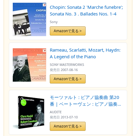
Chopin: Sonata 2 'Marche funebre';
Sonata No. 3 . Ballades Nos. 1-4
Sony
Amazonで見る >
Rameau, Scarlatti, Mozart, Haydn:
A Legend of the Piano
SONY MASTERWORKS
発売日
2007-08-16
Amazonで見る >
モーツァルト : ピアノ協奏曲 第20
番 | ベートーヴェン : ピアノ協奏曲
第5番 「皇帝」 (Lucerne Festival ~
AUDITE
Mozart : Piano Concerto K.466 |
発売日
2013-07-10
Beethoven : Piano Concerto No.5 /
Amazonで見る >
Clara Haskil , Robert Casadesus)