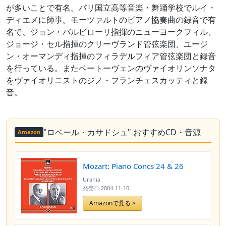
が多いことで有名。パリ国立高等音楽・舞踊学校でルイ・
ディエメに師事。モーツァルトのピアノ協奏曲の録音で有
名で、ジョン・バルビローリ指揮のニューヨークフィル、
ジョージ・セル指揮のクリーヴランド管弦楽団、ユージ
ン・オーマンディ指揮のフィラデルフィア管弦楽団と録音
を行っている。またベートーヴェンのヴァイオリンソナタ
をヴァイオリニストのジノ・フランチェスカッティと録
音。
"ロベール・カサドシュ" おすすめCD・音源
Amazon
Mozart: Piano Concs 24 & 26
Urania
発売日
2004-11-10
Amazonで見る >