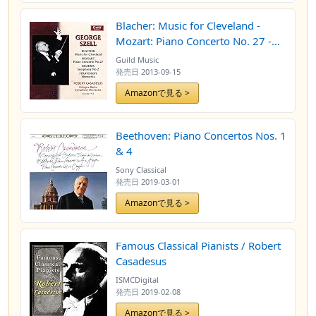
Blacher: Music for Cleveland -
Mozart: Piano Concerto No. 27 -
Brahms: Symphony No. 2 -
Guild Music
Stravinsky: Fireworks
発売日
2013-09-15
Amazonで見る >
Beethoven: Piano Concertos Nos. 1
& 4
Sony Classical
発売日
2019-03-01
Amazonで見る >
Famous Classical Pianists / Robert
Casadesus
ISMCDigital
発売日
2019-02-08
Amazonで見る >