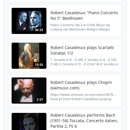
maestoso 14'19" 2. Piano Concerto No. 21 in
C Major, ...
Robert Casadesus "Piano Concerto
No 5" Beethoven
Piano Concerto No 5 in E-flat Major by
Ludwig van Beethoven Allegro Adagio
36:23
Rondo Robert Casadesus, piano New York
Philharmonic Dimitri Mitropoulos,
conductor recorded in Paris
Robert Casadesus plays Scarlatti
Sonatas 1/2
1. Sonata in D - K 430 2. Sonata in A - K 533
(1:48) 3. Sonata in D - K 23 (4:14) 4. Sonata in
13:55
B minor K 377 (6:43) 5. Sonata in D - K 96
(8:04) 6. Sonata in D minor - K 9 (12:1...
Robert Casadesus plays Chopin
(vaimusic.com)
https://www.vaimusic.com/product/4276.html
Excerpt from Robert Casadesus playing
2:57
Sonata No. 3 in B Minor, op. 58. IV. Finale:
Presto non tanto From: VAI DVD 4276
Casadesus: Firs...
Robert Casadesus performs Bach
(1951-58) Toccata, Concerto italien,
Partita 2, FS 6