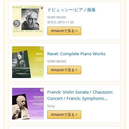
[輸入盤]
ドビュッシー:ピアノ曲集
SONY MUSIC
発売日
2013-11-20
Amazonで見る >
Ravel: Complete Piano Works
SONY MUSIC
Amazonで見る >
Franck: Violin Sonata / Chausson:
Concert / Franck: Symphonic
Variations
Sony
Amazonで見る >