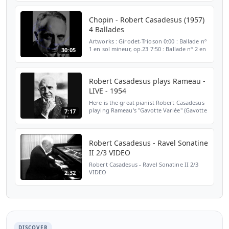
24:15 fourth mov. Allegretto grazioso 35:05
Robert Casadesus p...
Chopin - Robert Casadesus (1957)
4 Ballades
Artworks : Girodet-Trioson 0:00 : Ballade nº
1 en sol mineur, op.23 7:50 : Ballade nº 2 en
30:05
fa majeur, op.38 14:25 : Ballade nº 3 en la
bémol majeur, op.47 20:31 : Ballade nº 4 e...
Robert Casadesus plays Rameau -
LIVE - 1954
Here is the great pianist Robert Casadesus
playing Rameau's "Gavotte Variée" (Gavotte
7:17
and Variations) from November, 1954.
Robert Casadesus - Ravel Sonatine
II 2/3 VIDEO
Robert Casadesus - Ravel Sonatine II 2/3
VIDEO
2:32
DISCOVER