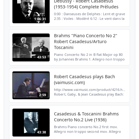
Debussy - Robert Casadesus
(1953-1954) Complete Préludes
0:00 : Danseuses de Delphes : Lent et grave
2:35 : Voiles : Modéré 6:12 : Le vent dans la
1:06:31
plaine : Animé 8:09 : «Les sons et les
parfums tournent dans l'air du soir» :
Modéré 11...
Brahms "Piano Concerto No 2"
Robert Casadesus/Arturo
Toscanini
Piano Concerto No 2 in B flat Major op 80
43:53
by Johannes Brahms 1. Allegro non troppo
2. Allegro appassionato 3. Andante 4.
Allegretto grazioso Robert Casadesus,
Piano New York Phi...
Robert Casadesus plays Bach
(vaimusic.com)
http://www.vaimusic.com/product/4216.html
Robert, Gaby, & Jean Casadesus play Bach:
2:59
Concerto for 3 Pianos, 3rd movement
(excerpt) From: VAI DVD 4216 Great Pianists
of the Bell T...
Casadesus & Toscanini Brahms
Concerto No.2 Live (1936)
Brahms Piano concerto No.2 first mov.
Allegro non troppo second mov. Allegro
43:38
appassionato 15:50 third mov. Andante