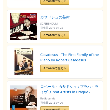
Amazonで見る >
カサドシュの芸術
SCRIBENDUM
発売日
2019-01-25
Amazonで見る >
Casadesus - The First Family of the
Piano by Robert Casadesus
Amazonで見る >
ロベール・カサドシュ : プラハ・ラ
イヴ (Great Artists in Prague /
Robert Casadesus) [輸入盤]
Radioservis
発売日
2012-07-20
Amazonで見る >