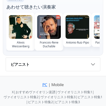
あわせて聴きたい演奏家
Alexis
Francois-Rene
Antonio Ruiz-Pipo
Pascal 
Weissenberg
Duchable
ピアニスト
PC
| Mobile
X
|
おすすめヴァイオリン楽譜
|
ヴァイオリニスト特集1
|
ヴァイオリニスト特集2
|
ヴァイオリニスト特集3
|
ピアニスト特集1
|
ピアニスト特集2
|
ピアニスト特集3