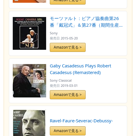
モーツァルト：ピアノ協奏曲第26
番「戴冠式」＆第27番（期間生産
限定盤）
Sony
発売日
2015-05-20
Amazonで見る >
Gaby Casadesus Plays Robert
Casadesus (Remastered)
Sony Classical
発売日
2019-03-01
Amazonで見る >
Ravel-Faure-Severac-Debussy-
Amazonで見る >