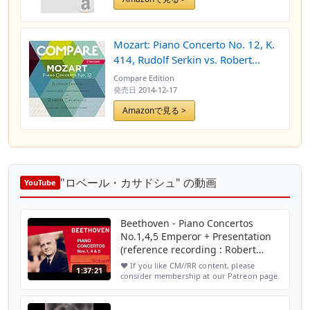
Mozart: Piano Concerto No. 12, K.
414, Rudolf Serkin vs. Robert
Casadesus (Compare 2 Versions)
Compare Edition
発売日
2014-12-17
Amazonで見る >
"ロベール・カサドシュ" の動画
YouTube
Beethoven - Piano Concertos
No.1,4,5 Emperor + Presentation
(reference recording : Robert
Casadesus)
❤️ If you like CM//RR content, please
1:37:21
consider membership at our Patreon page.
Thank you :)
https://www.patreon.com/cmrr Ludwig Van
Beethoven (1770-1827) - Piano Concertos