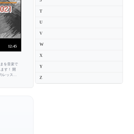
S
Maki Hirasawa
T
Maki Namekawa
Makiko Asakawa
U
Makiko Suzumura
V
Mako Okamoto
W
12:45
Makoto Ueno
X
Maksim Mrvica
やまを音楽で
Y
Maksim Stsura
ます！ 開
のレッスン
Malcolm Frager
Z
以下をご覧く
Mami Hagiwara
Mana Shoji
Manami Suzuki
Manolo Carrasco
Mao Fujita
Marc-Andre Hamelin