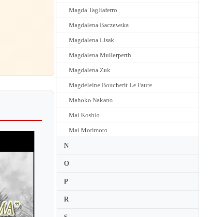
Magda Tagliaferro
Magdalena Baczewska
Magdalena Lisak
Magdalena Mullerperth
Magdalena Zuk
Magdeleine Boucherit Le Faure
Mahoko Nakano
Mai Koshio
Mai Morimoto
Mai Yamada
N
Maika Miura
O
Maiko Mueller
P
Maja Babyszka
R
Maki Hayashida