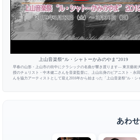
上山音楽祭“ル・シャトーかみのやま”2019
早春の山形・上山市の街中にクラシックの名曲が響き渡ります― 東京藝術
授のチェリスト・中木健二さんを音楽監督に、上山出身のピアニスト・永
んを協力アーティストとして迎え2016年から始まった「上山音楽祭“ル・シ
みのやま”」も今年で第4回。市民の間にも広がり、かみのやまに春を告げ
となっています。 今回は、チェロを専攻する学生な...
あわせ