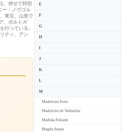
2位、併せて特別
E
ニー・ノヴゴル
F
ン、東京、山形で
リア、ポルトガ
G
動を行っている。
ザリティ、アン
H
I
J
K
L
M
Madeleine Forte
Madeleine de Valmalete
Madoka Fukami
Magda Amara