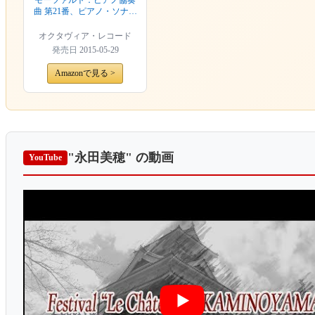
モーツァルト：ピアノ協奏
曲 第21番、ピアノ・ソナタ
第11番、第12番
オクタヴィア・レコード
発売日
2015-05-29
Amazonで見る >
"永田美穂"
の動画
YouTube