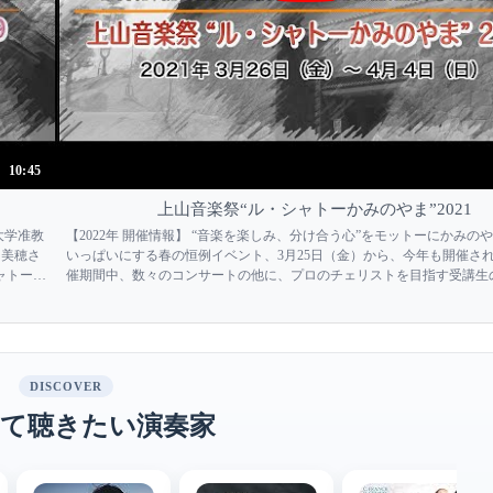
10:45
上山音楽祭“ル・シャトーかみのやま”2021
大学准教
【2022年 開催情報】 “音楽を楽しみ、分け合う心”をモットーにかみの
田美穂さ
いっぱいにする春の恒例イベント、3月25日（金）から、今年も開催され
ャトーか
催期間中、数々のコンサートの他に、プロのチェリストを目指す受講生
る風物詩
も一般公開で行われ聴講ができます。是非ご来場ください。 詳細は、
ださい。 https://yamagata...
DISCOVER
て聴きたい演奏家