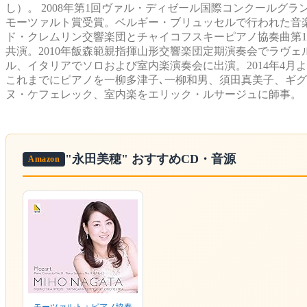
し）。 2008年第1回ヴァル・ディゼール国際コンクールグラ
モーツァルト賞受賞。ベルギー・ブリュッセルで行われた音
ド・クレムリン交響楽団とチャイコフスキーピアノ協奏曲第
共演。2010年飯森範親指揮山形交響楽団定期演奏会でラヴ
ル、イタリアでソロおよび室内楽演奏会に出演。2014年4
これまでにピアノを一柳多津子､一柳和男、須田真美子、ギ
ヌ・ケフェレック、室内楽をエリック・ルサージュに師事。
"永田美穂"
おすすめCD・音源
Amazon