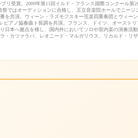
ンプリ受賞。2009年第11回イルド・フランス国際コンクール第
楽祭ではオーディションに合格し、王立音楽院ホールでニージ
1番を共演。ウィーン・ラズモフスキー弦楽四重奏団とウィー
ェル ピアノ協奏曲ト長調を共演。フランス、ドイツ、オースト
月より日本へ拠点を移し、国内外においてソロや室内楽の演奏活
グラ・カツァラバ、レオニード・マルガリウス、リカルド・リ