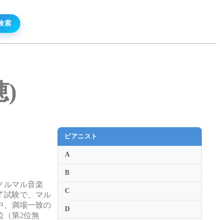
穂)
ピアニスト
A
B
ノルマル音楽
C
了試験で、マル
中、満場一致の
D
位（第2位無