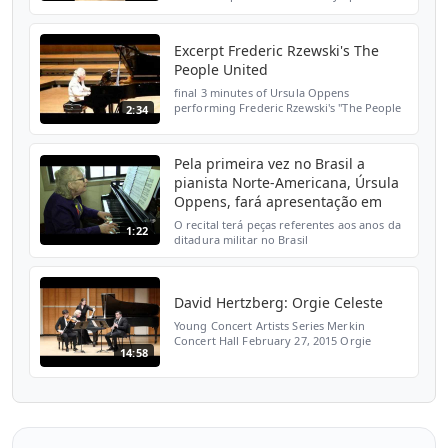
Orchestra and our first collaboration was
concert of American pianist Ursula Oppens
held in sacred Rector's ...
Excerpt Frederic Rzewski's The
People United
final 3 minutes of Ursula Oppens
performing Frederic Rzewski's "The People
2:34
United," Hertz Hall, June 8, 2007
Pela primeira vez no Brasil a
pianista Norte-Americana, Úrsula
Oppens, fará apresentação em
O recital terá peças referentes aos anos da
1:22
ditadura militar no Brasil
David Hertzberg: Orgie Celeste
Young Concert Artists Series Merkin
Concert Hall February 27, 2015 Orgie
14:58
Celeste by David Hertzberg, YCA Composer
Narek Arutyunian, YCA clarinetist Paul
Huang, YCA violinist Urs...