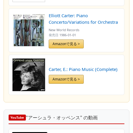
Elliott Carter: Piano
Concerto/Variations for Orchestra
New World Records
発売日
1986-01-01
Amazonで見る >
Carter, E.: Piano Music (Complete)
Amazonで見る >
"アーシュラ・オッペンス" の動画
YouTube