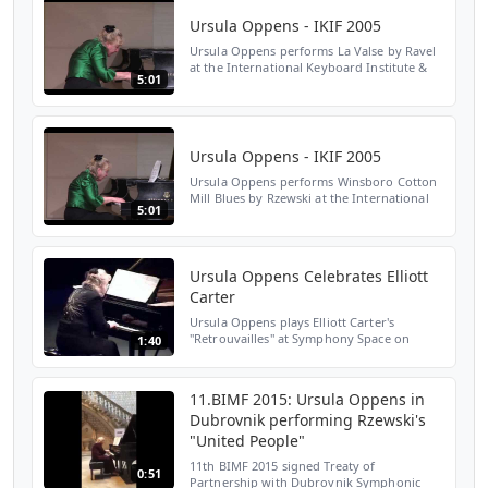
Ursula Oppens - IKIF 2005
Ursula Oppens performs La Valse by Ravel
at the International Keyboard Institute &
5:01
Festival 2005. http://www.ikif.org
Ursula Oppens - IKIF 2005
Ursula Oppens performs Winsboro Cotton
Mill Blues by Rzewski at the International
5:01
Keyboard Institute & Festival 2005.
http://www.ikif.org
Ursula Oppens Celebrates Elliott
Carter
Ursula Oppens plays Elliott Carter's
"Retrouvailles" at Symphony Space on
1:40
January 17, 2008.
11.BIMF 2015: Ursula Oppens in
Dubrovnik performing Rzewski's
"United People"
11th BIMF 2015 signed Treaty of
0:51
Partnership with Dubrovnik Symphonic