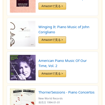
Adams, J. / Foss / Rzewski /
Amazonで見る >
Wuorinen / Picker / Harbison
Winging It: Piano Music of John
Corigliano
Amazonで見る >
American Piano Music Of Our
Time, Vol. 2
Amazonで見る >
Thorne/Sessions - Piano Concertos
New World Records
発売日
1994-01-01