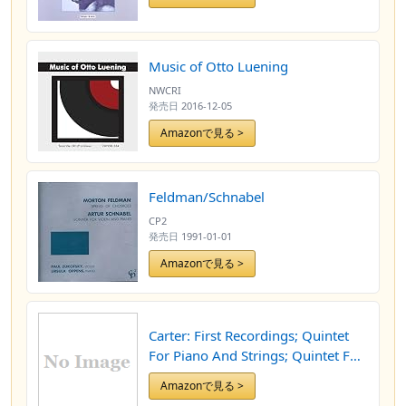
Music of Otto Luening
NWCRI
発売日
2016-12-05
Amazonで見る >
Feldman/Schnabel
CP2
発売日
1991-01-01
Amazonで見る >
Carter: First Recordings; Quintet
For Piano And Strings; Quintet For
Piano And Winds; Syringa
Amazonで見る >