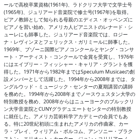
ールで高校卒業資格(1961年)、ラドクリフ大学で文学士号
(1965年)、ジュリアード音楽院で修士号(1967年)を取得。
ピアノ教師として知られる母親のエディス・オッペンズに
ピアノを習い始め、アメリカ人ピアニストのレナード・シ
ューレにも師事した。ジュリアード音楽院では、ロジー
ナ・レヴィンヌとフェリックス・ガリミールに師事した。
1969年、ブゾーニ国際ピアノコンクールとヤング・コンサ
ート・アーティスト・コンクールで金賞を受賞し、1976年
にはエイブリー・フィッシャー・キャリア・グラントを獲
得した。1971年から1982年まではSpeculum Musicaeの創
設メンバーとして活躍した。1994年から2008年までは、タ
ングルウッド・ミュージック・センターの夏期講習の講師
を務めた。1994年から2008年までノースウェスタン大学の
特別教授を務め、2008年からはニューヨークのブルックリ
ン大学音楽院とCUNYグラデュエートセンターの特別教授
に就任した。アメリカ芸術科学アカデミーの会員でもあ
る。特に20世紀初頭に生まれたアメリカの作曲家、カー
ラ・ブレイ、ウィリアム・ボルコム、アンソニー・ブラク
ストン、エリオット・カーター、ジョン・コリリアーノ、