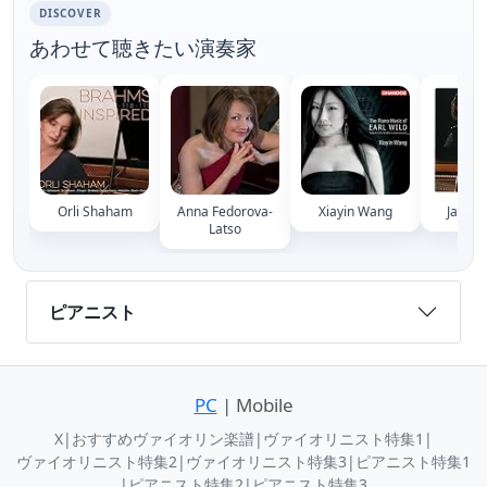
DISCOVER
あわせて聴きたい演奏家
Orli Shaham
Anna Fedorova-
Xiayin Wang
Janice
Latso
ピアニスト
PC
| Mobile
X
|
おすすめヴァイオリン楽譜
|
ヴァイオリニスト特集1
|
ヴァイオリニスト特集2
|
ヴァイオリニスト特集3
|
ピアニスト特集1
|
ピアニスト特集2
|
ピアニスト特集3