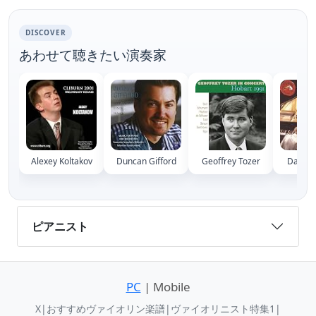
DISCOVER
あわせて聴きたい演奏家
Alexey Koltakov
Duncan Gifford
Geoffrey Tozer
David H
ピアニスト
PC
| Mobile
X
|
おすすめヴァイオリン楽譜
|
ヴァイオリニスト特集1
|