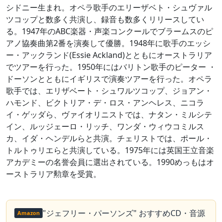
シドニー生まれ。オペラ歌手のエリーザベト・シュヴァル
ツコップと数多く共演し、録音も数多くリリースしてい
る。1947年のABC楽器・声楽コンクールでブラームスのピ
アノ協奏曲第2番を演奏して優勝。1948年に歌手のエッシ
ー・アックランド(Essie Ackland)とともにオーストラリア
でツアーを行った。1950年にはバリトン歌手のピーター ・
ドーソンとともにイギリスで演奏ツアーを行った。オペラ
歌手では、エリザベート・シュワルツコップ、ジョアン・
ハモンド、ビクトリア・デ・ロス・アンヘレス、ニコラ
イ・ゲッダら、ヴァイオリニストでは、ナタン・ミルシテ
イン、ルッジェーロ・リッチ、ワンダ・ウィウコミルス
カ、イダ・ヘンデルらと共演。チェリストでは、ポール・
トルトゥリエらと共演している。1975年には英国王立音楽
アカデミーの名誉会員に選出されている。1990めっもはオ
ーストラリア勲章を受賞。
"ジェフリー・パーソンズ" おすすめCD・音源
Amazon