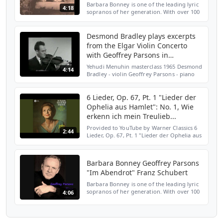
Barbara Bonney is one of the leading lyric
4:18
sopranos of her generation. With over 100
recordings to her name, her artistry has
been documented for generations of
singers to come....
Desmond Bradley plays excerpts
from the Elgar Violin Concerto
with Geoffrey Parsons in
accompaniment
Yehudi Menuhin masterclass 1965 Desmond
4:14
Bradley - violin Geoffrey Parsons - piano
6 Lieder, Op. 67, Pt. 1 "Lieder der
Ophelia aus Hamlet": No. 1, Wie
erkenn ich mein Treulieb...
Provided to YouTube by Warner Classics 6
2:44
Lieder, Op. 67, Pt. 1 "Lieder der Ophelia aus
Hamlet": No. 1, Wie erkenn ich mein
Treulieb vor andern nun · Elisabeth
Schwarzkopf · Geof...
Barbara Bonney Geoffrey Parsons
"Im Abendrot" Franz Schubert
Barbara Bonney is one of the leading lyric
sopranos of her generation. With over 100
4:06
recordings to her name, her artistry has
been documented for generations of
singers to come....