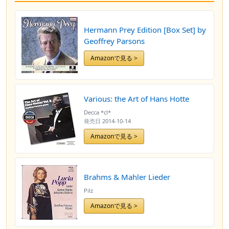
Hermann Prey Edition [Box Set] by
Geoffrey Parsons
Amazonで見る >
Various: the Art of Hans Hotte
Decca *cl*
発売日
2014-10-14
Amazonで見る >
Brahms & Mahler Lieder
Pilz
Amazonで見る >