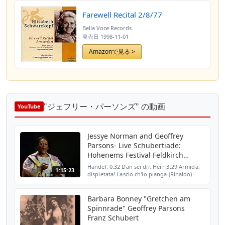
Farewell Recital 2/8/77
Bella Voce Records
発売日
1998-11-01
Amazonで見る >
"ジェフリー・パーソンズ" の動画
YouTube
Jessye Norman and Geoffrey
Parsons- Live Schubertiade:
Hohenems Festival Feldkirch
Austria 6/1987
Handel: 0:32 Dan sei dir, Herr 3:29 Armida,
1:15:23
dispietata! Lascio ch'io pianga (Rinaldo)
Schumann: 8:24 Widmung Op 25-1 10:26 Du
bist wie eine Blume Op 25-4 12:34 Schöne
Fremde Op ...
Barbara Bonney "Gretchen am
Spinnrade" Geoffrey Parsons
Franz Schubert