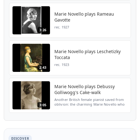
Marie Novello plays Rameau
Gavotte
rec. 1927
3:26
Marie Novello plays Leschetizky
Toccata
rec. 1923
2:43
Marie Novello plays Debussy
Golliwogg's Cake-walk
Another British female pianist saved from
oblivion: the charming Marie Novello who
3:05
died tragically young (1884-1928). She
studied with the famous pedagogue
Theodor Leschetitzky ...
DISCOVER