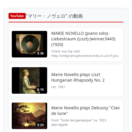
"マリー・ノヴェロ" の動画
YouTube
MARIE NOVELLO (piano solo) -
Liebestraum (Liszt) (winner3443)
(1920)
Check out my site!
3:30
http://oldgramophonerecords.co.uk If you
have any old 78rpm records to sell, why
not contact me? I'm based in England. For
discussions related to old music, g...
Marie Novello plays Liszt
Hungarian Rhapsody No. 2
rec. 1921
6:15
Marie Novello plays Debussy "Clair
de lune"
from "Suite bergamasque" ca. 1923
(abridged)
3:23