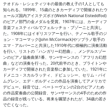
テオドル・レシェティツキの最後の教え子の1人としても
知られる。1899年、15歳のときカーディフで開催されたウ
ェールズ国内アイステズボド(Welsh National Eisteddfod)
のピアノ部門の金メダルを受賞。1907年には、カーディフ
音楽フェスティバルでフェルッチョ・ブゾーニと共演し
た。1908年にはイギリスツアーを行い、テノール歌手のジ
ョン・マコーマック(John McCormack)やソプラノ歌手の
エマ・アルバーニと共演した1910年代に積極的に演奏活動
を行い、リストの「ハンガリー幻想曲」、メンデルスゾー
ンのピアノ協奏曲第1番、サン=サーンスの「アフリカ幻想
曲」などの演奏を行った。20代前半のとき、ブライトンや
カーディフで開催された音楽祭に参加していた。1921年に
ドメニコ・スカルラッティ、ドビュッシー、セリム・パイ
ムグレン、エデ・ポルディニの作品を演奏してアメリカで
デビュー。録音では、ベートーヴェンの2台のピアノため
の作品変奏曲の公開録音、サン=サーンスの4手のための作
品の録音が残っている。将来を嘱望されたが、34歳の若さ
で亡くなった。