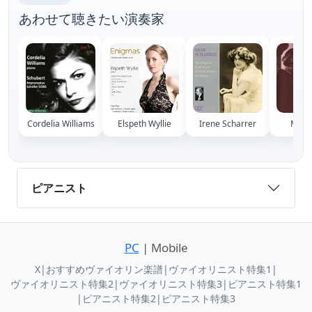
あわせて聴きたい演奏家
Cordelia Williams
Elspeth Wyllie
Irene Scharrer
Myra
ピアニスト
PC
| Mobile
X
|
おすすめヴァイオリン楽譜
|
ヴァイオリニスト特集1
|
ヴァイオリニスト特集2
|
ヴァイオリニスト特集3
|
ピアニスト特集1
|
ピアニスト特集2
|
ピアニスト特集3