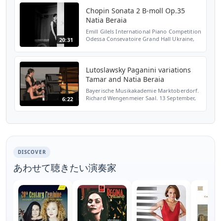
Chopin Sonata 2 B-moll Op.35
Natia Beraia
Emill Gilels International Piano Competition
Odessa Consevatoire Grand Hall Ukraine,
20:31
2006
Lutoslawsky Paganini variations
Tamar and Natia Beraia
Bayerische Musikakademie Marktoberdorf.
Richard Wengenmeier Saal. 13 September,
6:22
2012
DISCOVER
あわせて聴きたい演奏家