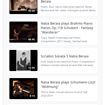
Beraia
Piano Duo: Swiss-Georgian pianist Tamar
Beraia and her sister Georgian pianist Natia
10:20
Beraia. Musical Dialogue: Ukraine-
Switzerland in the framework of the 9th
International East...
Natia Beraia plays Brahms-Piano
Pieces Op.118 Schubert - Fantasy
"Wanderer"
Clara Haskil International Piano
48:45
Competition 2011 Vevey, Switzerland
Scriabin Sonata 5 Natia Beraia
Emil Gilels International Piano Competition
Odessa Conservatoire Grand Hall Ukraine,
12:04
2006
Natia Beraia plays Schumann-Liszt
"Widmung"
Tbilisi State Conservatoire Grand Hall
2/02/2014
4:13