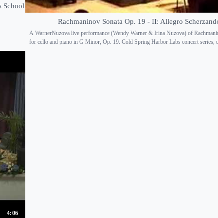
s School
Rachmaninov Sonata Op. 19 - II: Allegro Scherzand
A WarnerNuzova live performance (Wendy Warner & Irina Nuzova) of Rachmani
for cello and piano in G Minor, Op. 19. Cold Spring Harbor Labs concert series, u
4:06