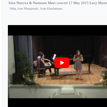
Irina Nuzova & Nastassia Maes concert 17 May 2015 Lucy Mose
Waltz, from 'Masquerade', Aram Khachaturian