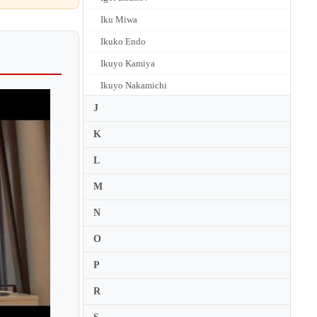
Iku Miwa
Ikuko Endo
Ikuyo Kamiya
Ikuyo Nakamichi
Ilana Vered
J
Ilia Kim
K
Ilse von Alpenheim
L
Ilya Itin
M
Ilya Rashkovsky
N
Ilyun Burkev
O
Ilze Graubina
Imma Trepat
P
Imogen Cooper
R
Imre Rohmann