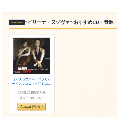
"イリーナ・ヌゾヴァ"
おすすめCD・音源
Amazon
ミャスコフスキー/スクリャ
ービン/シュニトケ/プロコフ
ィエフ/ラフマニノフ:ロシア
のチェロ作品集(ワーナー)
CEDILLE RECORDS
発売日
2011-05-10
Amazonで見る >