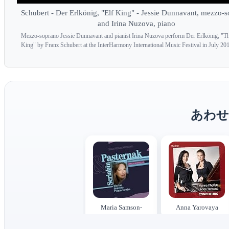
Schubert - Der Erlkönig, "Elf King" - Jessie Dunnavant, mezzo-s
and Irina Nuzova, piano
Mezzo-soprano Jessie Dunnavant and pianist Irina Nuzova perform Der Erlkönig, "Th
King" by Franz Schubert at the InterHarmony International Music Festival in July 20
あわせ
Maria Samson-
Anna Yarovaya
Primachenko