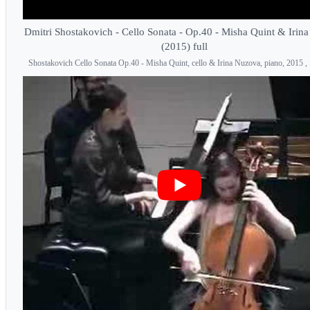
Dmitri Shostakovich - Cello Sonata - Op.40 - Misha Quint & Irin
(2015) full
Shostakovich Cello Sonata Op.40 - Misha Quint, cello & Irina Nuzova, piano, 2015 , f