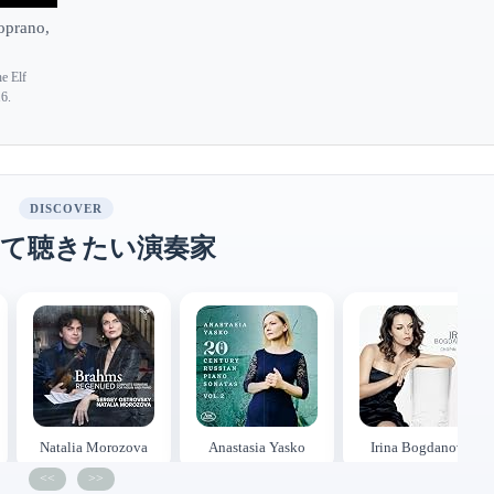
oprano,
e Elf
16.
DISCOVER
て聴きたい演奏家
Natalia Morozova
Anastasia Yasko
Irina Bogdanova
<<
>>