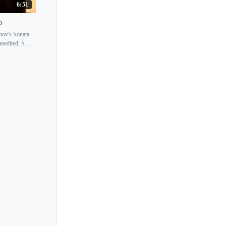
6:51
Irmgard Baerg
o
Isabel Mesa
nov's Sonata
Isata Kanneh-Mason
nedited, S...
Ismael Margain
Istvan Kassai
Itamar Golan
Ivan Ilic
Ivan Klansky
Ivan Krpan
Ivan Moravec
Ivana Gavric
Ivari Ilja
Ivett Gyongyosi
Ivetta Irkha