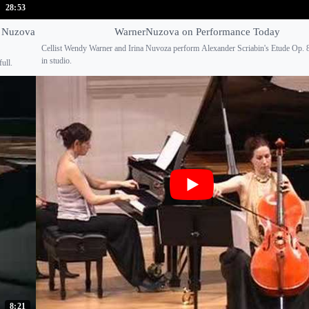
28:53
a Nuzova
WarnerNuzova on Performance Today
Cellist Wendy Warner and Irina Nuvoza perform Alexander Scriabin's Etude Op. 8
in studio.
ull.
8:21