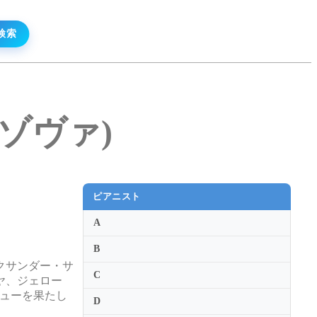
・ヌゾヴァ)
ピアニスト
A
B
クサンダー・サ
C
ヤ、ジェロー
ビューを果たし
D