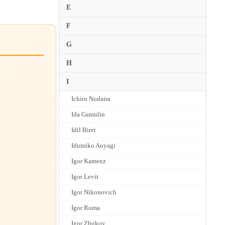
E
F
G
H
I
Ichiro Nodaira
Ida Gamulin
Idil Biret
Idumiko Aoyagi
Igor Kamenz
Igor Levit
Igor Nikonovich
Igor Roma
Igor Zhukov