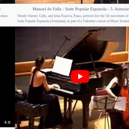
t
Manuel de Falla - Suite Popular Espanola - 5. Asturia
Brahms
Wendy Warner, Cello, and Irina Nuzova, Piano, perform live the 5th movement of 
Suite Popular Espanola (Asturiana), as part of a Valentine concert at Music Institut
4:11