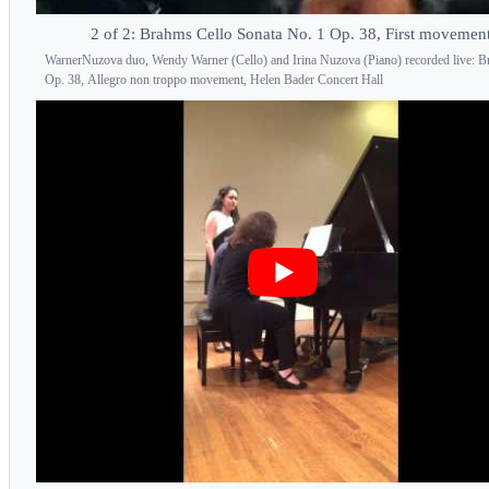
2 of 2: Brahms Cello Sonata No. 1 Op. 38, First movemen
WarnerNuzova duo, Wendy Warner (Cello) and Irina Nuzova (Piano) recorded live: 
Op. 38, Allegro non troppo movement, Helen Bader Concert Hall