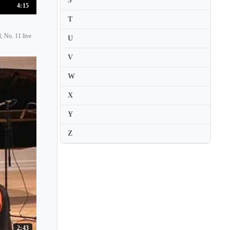
S
4:15
Imre Ungar
T
Indre Petrauskaite
, No. 11 live
U
Ines Filipe
Inesa Sinkevych
V
Inga Fiolia
W
Inger Wikstrom
X
Ingolf Wunder
Y
Ingrid Andsnes
Z
Ingrid Carbone
Ingrid Fliter
Ingrid Haebler
Ingrid Jacoby
Ingrid Marsoner
Inna Faliks
2:43
Inon Barnatan