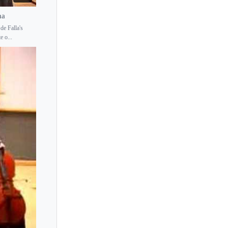
na
Irena Koblar
de Falla's
Irene Polya
e o...
Irene Scharrer
Irene Veneziano
Irina Bogdanova
Irina Chukovskaya
Irina Lankova
Irina Lein-Edelstein
Irina Mejoueva
Irina Nuzova
Irina Silivanova
Irina Zahharenkova
Irina Zaritzkaya
Irma Issakadze