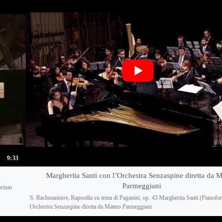
9:33
Margherita Santi con l’Orchestra Senzaspine diretta da M
Parmeggiani
orium
S. Rachmaninov, Rapsodia su tema di Paganini, op. 43 Margherita Santi (Pianofor
Orchestra Senzaspine diretta da Matteo Parmeggiani