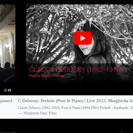
3:18
 piano)
C.Debussy: Prelude (Pour le Piano) | Live 2012, Margherita Sa
Claude Debussy (1862-1918): Pour le Piano (1894-1901) Prelude - Sarabande -Toc
---- Margherita Santi, Piano