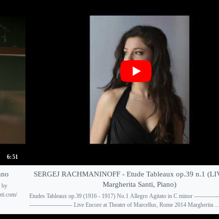
6:51
ano
SERGEJ RACHMANINOFF - Etude Tableaux op.39 n.1 (LI
Margherita Santi, Piano)
 by
nti.com/
Etudes Tableaux op.39 (1916 - 1917) No.1 Allegro Agitato in C minor --------------
---------------------- Live Encore at Theater of Marcellus, Rome 2014 Margherita ...