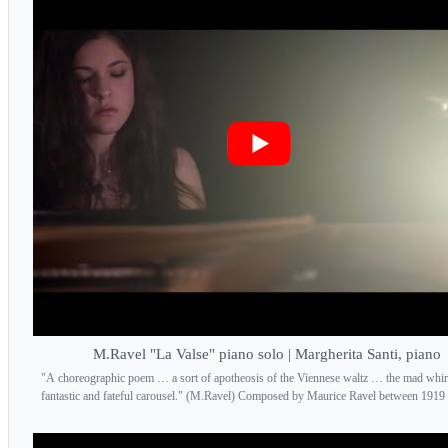
M.Ravel "La Valse" piano solo | Margherita Santi, piano
"A choreographic poem … a sort of apotheosis of the Viennese waltz … the mad whir
fantastic and fateful carousel." (M.Ravel) Composed by Maurice Ravel between 1919 a