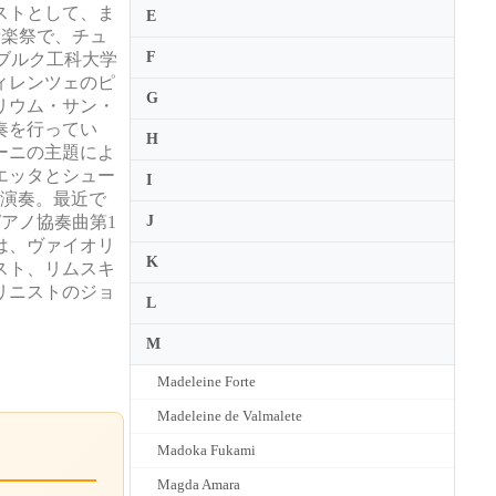
ストとして、ま
E
の音楽祭で、チュ
F
ブルク工科大学
ィレンツェのピ
G
リウム・サン・
奏を行ってい
H
ーニの主題によ
エッタとシュー
I
を演奏。最近で
のピアノ協奏曲第1
J
は、ヴァイオリ
K
スト、リムスキ
リニストのジョ
L
M
Madeleine Forte
Madeleine de Valmalete
Madoka Fukami
Magda Amara