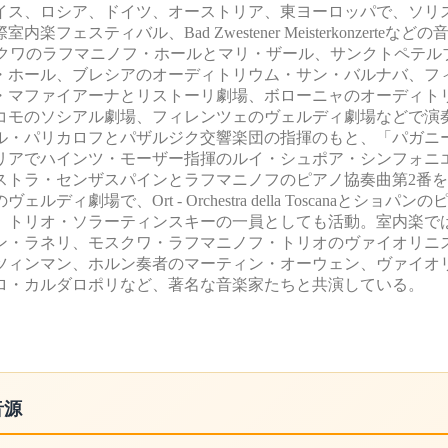
イス、ロシア、ドイツ、オーストリア、東ヨーロッパで、ソリ
ティバル、Bad Zwestener Meisterkonzerteなど
スクワのラフマニノフ・ホールとマリ・ザール、サンクトペテル
・ホール、ブレシアのオーディトリウム・サン・バルナバ、フ
・マファイアーナとリストーリ劇場、ボローニャのオーディト
コモのソシアル劇場、フィレンツェのヴェルディ劇場などで演
ール・パリカロフとパザルジク交響楽団の指揮のもと、「パガニ
リアでハインツ・モーザー指揮のルイ・シュポア・シンフォニ
ストラ・センザスパインとラフマニノフのピアノ協奏曲第2番
場で、Ort - Orchestra della Toscanaとショパン
、トリオ・ソラーティンスキーの一員としても活動。室内楽で
ン・ラネリ、モスクワ・ラフマニノフ・トリオのヴァイオリニ
ツィンマン、ホルン奏者のマーティン・オーウェン、ヴァイオ
ロ・カルダロポリなど、著名な音楽家たちと共演している。
音源