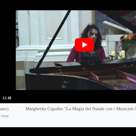
12:40
iano)
Margherita Capalbo "La Magia del Natale con i Musicisti 
e from