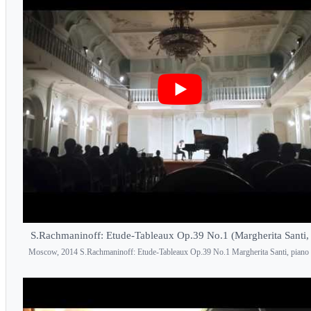
S.Rachmaninoff: Etude-Tableaux Op.39 No.1 (Margherita Santi,
Moscow, 2014 S.Rachmaninoff: Etude-Tableaux Op.39 No.1 Margherita Santi, piano