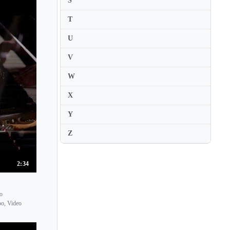
S
Maki Hirasawa
T
Maki Namekawa
Makiko Asakawa
U
Makiko Suzumura
V
Mako Okamoto
W
Makoto Ueno
X
Maksim Mrvica
Y
Maksim Stsura
Malcolm Frager
Z
Mami Hagiwara
Mana Shoji
2:34
Manami Suzuki
Manolo Carrasco
no
bo, Video
Mao Fujita
Marc-Andre Hamelin