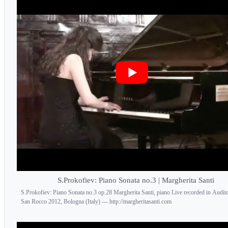
S.Prokofiev: Piano Sonata no.3 | Margherita Santi
S.Prokofiev: Piano Sonata no.3 op.28 Margherita Santi, piano Live recorded in Audit
San Rocco 2012, Bologna (Italy) --- http://margheritasanti.com