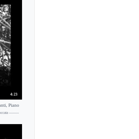
Marie Luise Bodendorff
Marie Novello
Marie Panthes
Marie Rorbech
Marietta Petkova
Marija Bokor
Marika Noda
Mariko Horie
Mariko Nogami
Marin Chiba
4:23
Marina Gorokholinskaya
nti, Piano
Marina Kolomiytseva
cata --------
Marina Kondo
Marina Saiki
Marina Simeonova