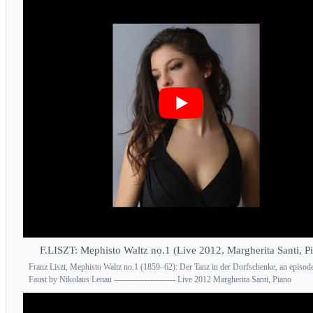
F.LISZT: Mephisto Waltz no.1 (Live 2012, Margherita Santi, P
Franz Liszt, Mephisto Waltz no.1 (1859–62): Der Tanz in der Dorfschenke, an episod
Faust by Nikolaus Lenau ---------------------- Live 2012 Margherita Santi, Piano