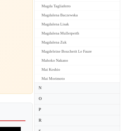
Magda Tagliaferro
Magdalena Baczewska
Magdalena Lisak
Magdalena Mullerperth
Magdalena Zuk
Magdeleine Boucherit Le Faure
Mahoko Nakano
Mai Koshio
Mai Morimoto
Mai Yamada
N
Maika Miura
O
Maiko Mueller
P
Maja Babyszka
R
Maki Hayashida