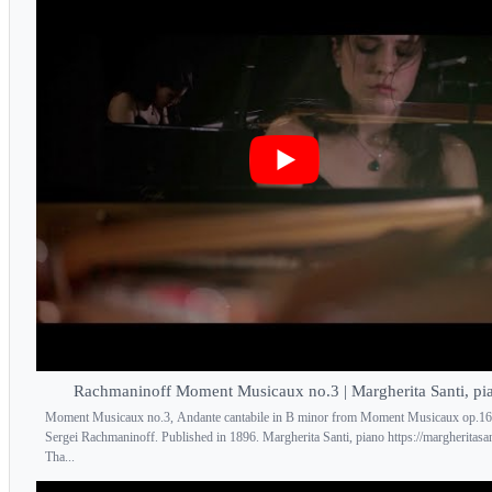
Rachmaninoff Moment Musicaux no.3 | Margherita Santi, pi
Moment Musicaux no.3, Andante cantabile in B minor from Moment Musicaux op.16
Sergei Rachmaninoff. Published in 1896. Margherita Santi, piano https://margheritasa
Tha...