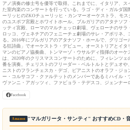
アノ演奏の修士号を優等で取得。これまでに、イタリア、ス
た室内楽のコンサートを行っている。ラゴ・ディ・ガルダ国際室内楽フェス
ーリッヒのZKOチューリッヒ・カンマーオーケストラ、モ
のユスポフ宮殿とホワイトホール、ブルガリアのアタナソフ
ッティ宮殿、ローマのマルチェッロ劇場、ヴェローナのサラ
ロッコ、ヴェネチアのフェニーチェ劇場のサレ・アポリネ、
る。2016年にブルガリアのアタナソフ・ホールで、グリゴ
る狂詩曲」でオーケストラ・デビュー。オーストリアとイタ
マンのピアノ協奏曲、トンマーゾ・ウサルディ指揮のオーケ
は、2020年のクリスマスコンサートのために、フィレンツェのヴェルディ劇
番を演奏。チェリストのフリーダー・ベルトルトとデュオや
ニストのフランチェスカ・デゴ、ピアニストのオラフ・ジョ
ー・コルサコフ・クァルテットのメンバーであるミハイル・
ヴァンニ・アガッツィ、ファビョラ・テデスコ、ジェンナー
Facebook
"マルガリータ・サンティ"
おすすめCD・
Amazon