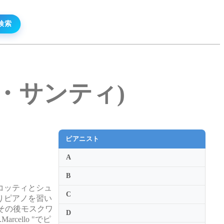
リータ・サンティ)
ピアニスト
A
B
コッティとシュ
C
りピアノを習い
、その後モスクワ
D
cello "でピ