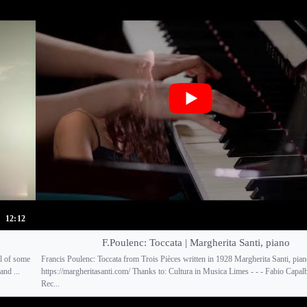
12:12
F.Poulenc: Toccata | Margherita Santi, piano
l of some
Francis Poulenc: Toccata from Trois Pièces written in 1928 Margherita Santi, pia
nd ...
https://margheritasanti.com/ Thanks to: Cultura in Musica Limes - - - Fabio Capal
Rec...