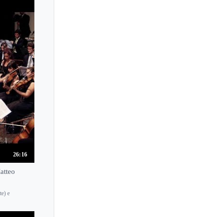
Marc Laforet
Marcel Ciampi
Marcel Tadokoro
Marcella Crudeli
Marcelle Meyer
Margarita Hohenrieder
Margherita Santi
Marguerite Long
Mari Asakawa
Mari Kodama
26:16
Mari Tsuda
atteo
Maria Asteriadou
Maria Canyigueral
te) e
Maria Curcio